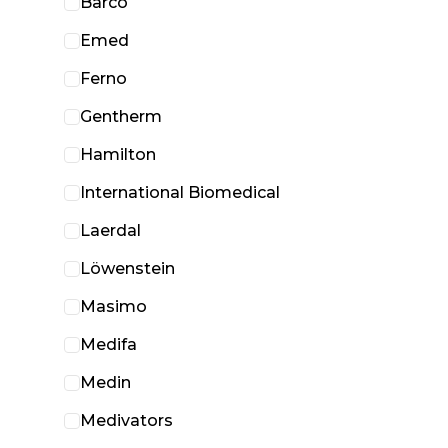
Barco
Emed
Ferno
Gentherm
Hamilton
International Biomedical
Laerdal
Löwenstein
Masimo
Medifa
Medin
Medivators