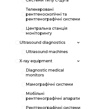
Системи типу С-дуга
Телекеровані
рентгеноскопічні та
рентгенографічні системи
Центральна станція
моніторингу
Ultrasound diagnostics
Ultrasound machines
X-ray equipment
Diagnostic medical
monitors
Мамографічні системи
Мобільні
рентгенографічні апарати
Рентгенографічні системи