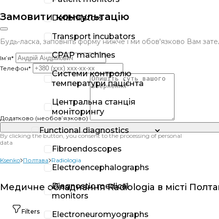
Замовити консультацію
Defibrillators
Transport incubators
Будь-ласка, заповніть форму нижче і ми обов'язково Вам за
CPAP machines
Ім’я*
Телефон*
Системи контролю
температури пацієнта
Центральна станція
моніторингу
Додатково (необов’язково)
Functional diagnostics
By clicking the button, you consent to the processing of personal
data
Fibroendoscopes
Ksenko
Полтава
Radiologia
Electroencephalographs
Diagnostic medical
Медичне обладнання Radiologia в місті Полта
monitors
Filters
Electroneuromyographs