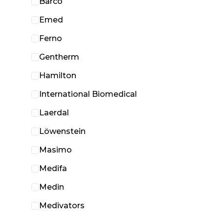
Barco
Emed
Ferno
Gentherm
Hamilton
International Biomedical
Laerdal
Löwenstein
Masimo
Medifa
Medin
Medivators