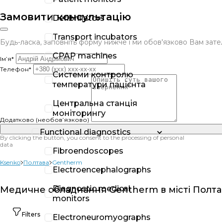
Замовити консультацію
Defibrillators
Transport incubators
Будь-ласка, заповніть форму нижче і ми обов'язково Вам за
CPAP machines
Ім’я*
Телефон*
Системи контролю
температури пацієнта
Центральна станція
моніторингу
Додатково (необов’язково)
Functional diagnostics
By clicking the button, you consent to the processing of personal
data
Fibroendoscopes
Ksenko
Полтава
Gentherm
Electroencephalographs
Diagnostic medical
Медичне обладнання Gentherm в місті Полта
monitors
Filters
Electroneuromyographs