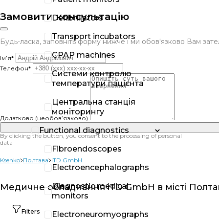
Замовити консультацію
Defibrillators
Transport incubators
Будь-ласка, заповніть форму нижче і ми обов'язково Вам за
CPAP machines
Ім’я*
Телефон*
Системи контролю
температури пацієнта
Центральна станція
моніторингу
Додатково (необов’язково)
Functional diagnostics
By clicking the button, you consent to the processing of personal
data
Fibroendoscopes
Ksenko
Полтава
iTD GmbH
Electroencephalographs
Diagnostic medical
Медичне обладнання iTD GmbH в місті Полта
monitors
Filters
Electroneuromyographs