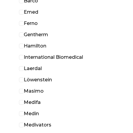
Barco
Emed
Ferno
Gentherm
Hamilton
International Biomedical
Laerdal
Löwenstein
Masimo
Medifa
Medin
Medivators