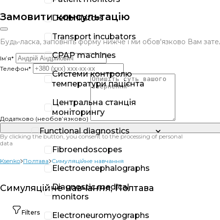
Замовити консультацію
Defibrillators
Transport incubators
Будь-ласка, заповніть форму нижче і ми обов'язково Вам за
CPAP machines
Ім’я*
Телефон*
Системи контролю
температури пацієнта
Центральна станція
моніторингу
Додатково (необов’язково)
Functional diagnostics
By clicking the button, you consent to the processing of personal
data
Fibroendoscopes
Ksenko
Полтава
Симуляційне навчання
Electroencephalographs
Diagnostic medical
Симуляційне навчання, Полтава
monitors
Filters
Electroneuromyographs