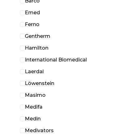
Barco
Emed
Ferno
Gentherm
Hamilton
International Biomedical
Laerdal
Löwenstein
Masimo
Medifa
Medin
Medivators