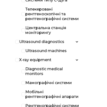
Системи типу С-дуга
Телекеровані
рентгеноскопічні та
рентгенографічні системи
Центральна станція
моніторингу
Ultrasound diagnostics
Ultrasound machines
X-ray equipment
Diagnostic medical
monitors
Мамографічні системи
Мобільні
рентгенографічні апарати
Рентгенографічні системи