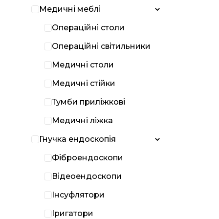
Медичні меблі
Операційні столи
Операційні світильники
Медичні столи
Медичні стійки
Тумби приліжкові
Медичні ліжка
Гнучка ендоскопія
Фіброендоскопи
Відеоендоскопи
Інсуфлятори
Іригатори