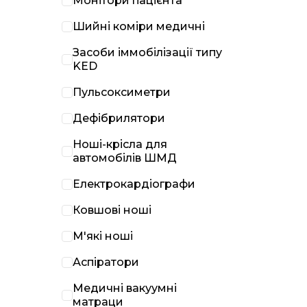
Монітори пацієнта
Шийні коміри медичні
Засоби іммобілізації типу
KED
Пульсоксиметри
Дефібрилятори
Ноші-крісла для
автомобілів ШМД
Електрокардіографи
Ковшові ноші
М'які ноші
Аспіратори
Медичні вакуумні
матраци