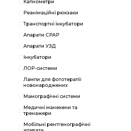
Капнометри
Реанімаційні рюкзаки
Транспортні інкубатори
Апарати CPAP
Апарати УЗД
Інкубатори
ЛОР-системи
Лампи для фототерапії
новонароджених
Мамографічні системи
Медичні манекени та
тренажери
Мобільні рентгенографічні
апарати