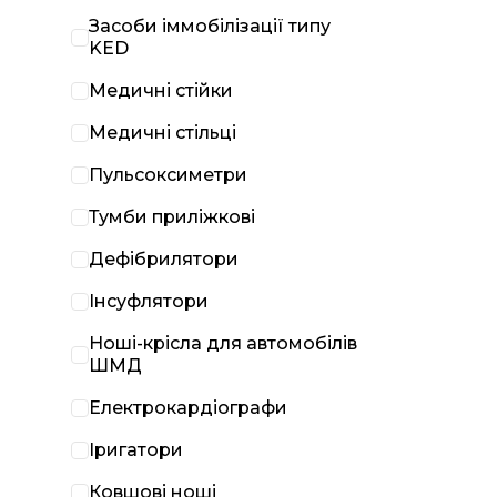
Засоби іммобілізації типу
KED
Медичні стійки
Медичні стільці
Пульсоксиметри
Тумби приліжкові
Дефібрилятори
Інсуфлятори
Ноші-крісла для автомобілів
ШМД
Електрокардіографи
Іригатори
Ковшові ноші