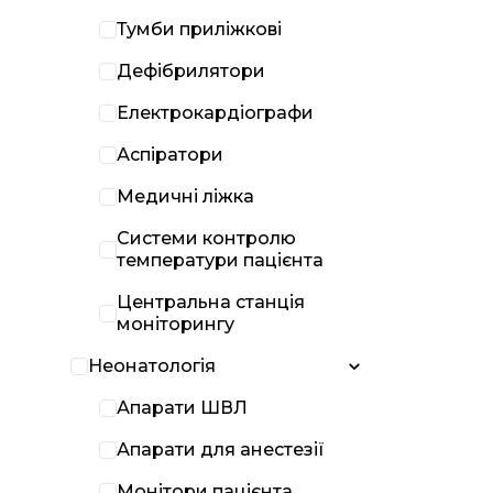
Тумби приліжкові
Дефібрилятори
Електрокардіографи
Аспіратори
Медичні ліжка
Системи контролю
температури пацієнта
Центральна станція
моніторингу
Неонатологія
Апарати ШВЛ
Апарати для анестезії
Монітори пацієнта