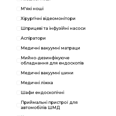
М'які ноші
Хірургічні відеомонітори
Шприцеві та інфузійні насоси
Аспіратори
Медичні вакуумні матраци
Мийно-дезинфікуюче
обладнання для ендоскопів
Медичні вакуумні шини
Медичні ліжка
Шафи ендоскопічні
Приймальні пристрої для
автомобілів ШМД