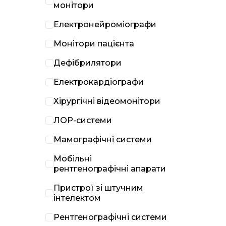
монітори
Електронейроміографи
Монітори пацієнта
Дефібрилятори
Електрокардіографи
Хірургічні відеомонітори
ЛОР-системи
Мамографічні системи
Мобільні
рентгенографічні апарати
Пристрої зі штучним
інтелектом
Рентгенографічні системи