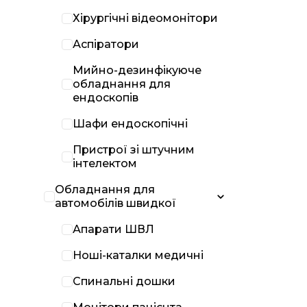
Хірургічні відеомонітори
Аспіратори
Мийно-дезинфікуюче
обладнання для
ендоскопів
Шафи ендоскопічні
Пристрої зі штучним
інтелектом
Обладнання для
автомобілів швидкої
Апарати ШВЛ
Ноші-каталки медичні
Спинальні дошки