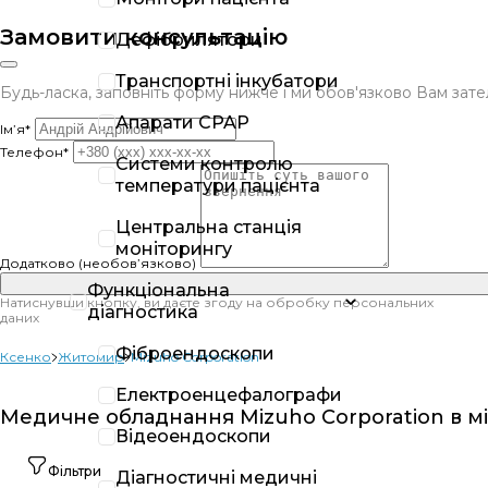
Замовити консультацію
Дефібрилятори
Транспортні інкубатори
Будь-ласка, заповніть форму нижче і ми обов'язково Вам за
Апарати CPAP
Ім’я*
Телефон*
Системи контролю
температури пацієнта
Центральна станція
моніторингу
Додатково (необов’язково)
Функціональна
Натиснувши кнопку, ви даєте згоду на обробку персональних
діагностика
даних
Фіброендоскопи
Ксенко
Житомир
Mizuho Corporation
Електроенцефалографи
Медичне обладнання Mizuho Corporation в м
Відеоендоскопи
Фільтри
Діагностичні медичні