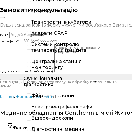
Замовити консультацію
Дефібрилятори
Транспортні інкубатори
Будь-ласка, заповніть форму нижче і ми обов'язково Вам за
Апарати CPAP
Ім’я*
Телефон*
Системи контролю
температури пацієнта
Центральна станція
моніторингу
Додатково (необов’язково)
Функціональна
Натиснувши кнопку, ви даєте згоду на обробку персональних
діагностика
даних
Фіброендоскопи
Ксенко
Житомир
Gentherm
Електроенцефалографи
Медичне обладнання Gentherm в місті Жит
Відеоендоскопи
Фільтри
Діагностичні медичні