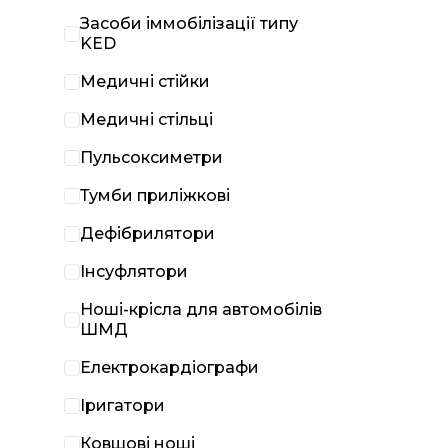
Засоби іммобілізації типу
KED
Медичні стійки
Медичні стільці
Пульсоксиметри
Тумби приліжкові
Дефібрилятори
Інсуфлятори
Ноші-крісла для автомобілів
ШМД
Електрокардіографи
Іригатори
Ковшові ноші