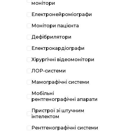
монітори
Електронейроміографи
Монітори пацієнта
Дефібрилятори
Електрокардіографи
Хірургічні відеомонітори
ЛОР-системи
Мамографічні системи
Мобільні
рентгенографічні апарати
Пристрої зі штучним
інтелектом
Рентгенографічні системи