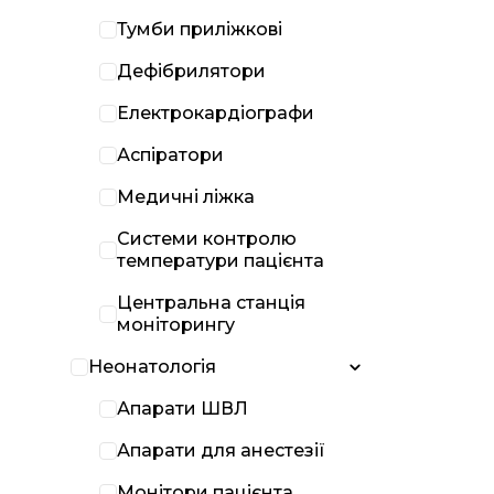
Тумби приліжкові
Дефібрилятори
Електрокардіографи
Аспіратори
Медичні ліжка
Системи контролю
температури пацієнта
Центральна станція
моніторингу
Неонатологія
Апарати ШВЛ
Апарати для анестезії
Монітори пацієнта