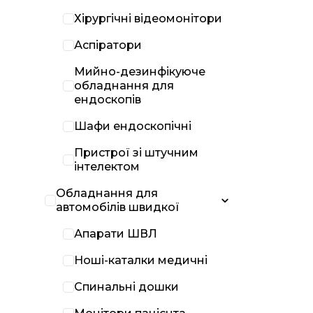
Хірургічні відеомонітори
Аспіратори
Мийно-дезинфікуюче
обладнання для
ендоскопів
Шафи ендоскопічні
Пристрої зі штучним
інтелектом
Обладнання для
автомобілів швидкої
Апарати ШВЛ
Ноші-каталки медичні
Спинальні дошки