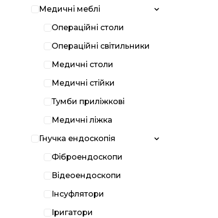
Медичні меблі
Операційні столи
Операційні світильники
Медичні столи
Медичні стійки
Тумби приліжкові
Медичні ліжка
Гнучка ендоскопія
Фіброендоскопи
Відеоендоскопи
Інсуфлятори
Іригатори