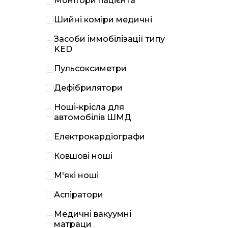
Монітори пацієнта
Шийні коміри медичні
Засоби іммобілізації типу
KED
Пульсоксиметри
Дефібрилятори
Ноші-крісла для
автомобілів ШМД
Електрокардіографи
Ковшові ноші
М'які ноші
Аспіратори
Медичні вакуумні
матраци