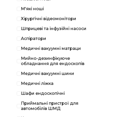
М'які ноші
Хірургічні відеомонітори
Шприцеві та інфузійні насоси
Аспіратори
Медичні вакуумні матраци
Мийно-дезинфікуюче
обладнання для ендоскопів
Медичні вакуумні шини
Медичні ліжка
Шафи ендоскопічні
Приймальні пристрої для
автомобілів ШМД