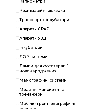
Капнометри
Реанімаційні рюкзаки
Транспортні інкубатори
Апарати CPAP
Апарати УЗД
Інкубатори
ЛОР-системи
Лампи для фототерапії
новонароджених
Мамографічні системи
Медичні манекени та
тренажери
Мобільні рентгенографічні
апарати