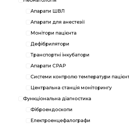
Неонатологія
Апарати ШВЛ
Апарати для анестезії
Монітори пацієнта
Дефібрилятори
Транспортні інкубатори
Апарати CPAP
Системи контролю температури пацієн
Центральна станція моніторингу
Функціональна діагностика
Фіброендоскопи
Електроенцефалографи