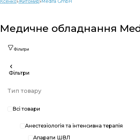
Ксенко
Житомир
Medifa GmbH
Медичне обладнання Medi
Фільтри
Фільтри
Тип товару
Всі товари
Анестезіологія та інтенсивна терапія
Апарати ШВЛ