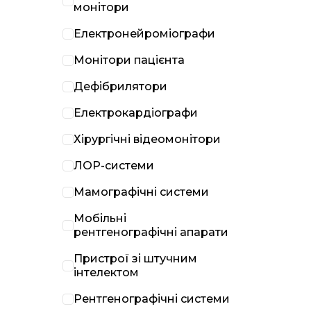
монітори
Електронейроміографи
Монітори пацієнта
Дефібрилятори
Електрокардіографи
Хірургічні відеомонітори
ЛОР-системи
Мамографічні системи
Мобільні
рентгенографічні апарати
Пристрої зі штучним
інтелектом
Рентгенографічні системи