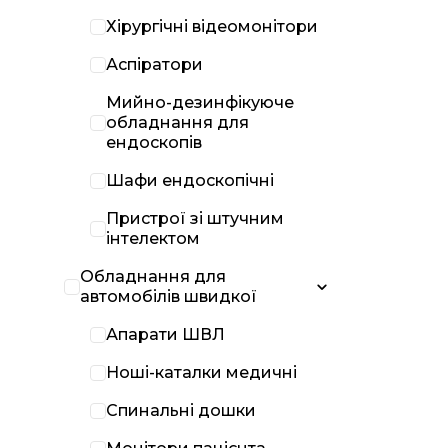
Хірургічні відеомонітори
Аспіратори
Мийно-дезинфікуюче
обладнання для
ендоскопів
Шафи ендоскопічні
Пристрої зі штучним
інтелектом
Обладнання для
автомобілів швидкої
Апарати ШВЛ
Ноші-каталки медичні
Спинальні дошки