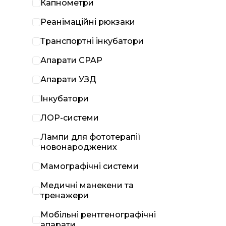
Капнометри
Реанімаційні рюкзаки
Транспортні інкубатори
Апарати CPAP
Апарати УЗД
Інкубатори
ЛОР-системи
Лампи для фототерапії
новонароджених
Мамографічні системи
Медичні манекени та
тренажери
Мобільні рентгенографічні
апарати