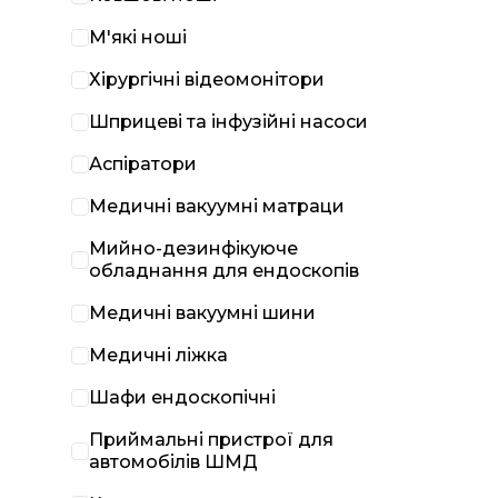
М'які ноші
Хірургічні відеомонітори
Шприцеві та інфузійні насоси
Аспіратори
Медичні вакуумні матраци
Мийно-дезинфікуюче
обладнання для ендоскопів
Медичні вакуумні шини
Медичні ліжка
Шафи ендоскопічні
Приймальні пристрої для
автомобілів ШМД