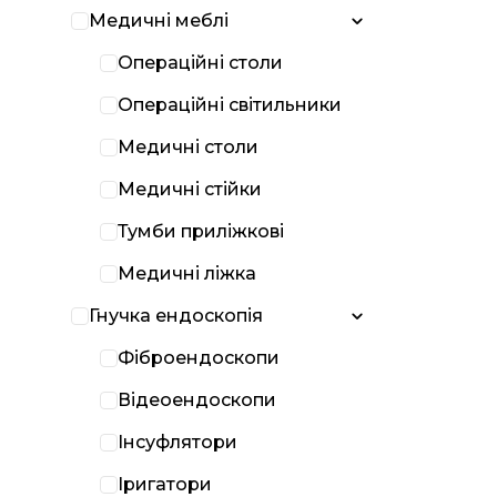
Медичні меблі
Операційні столи
Операційні світильники
Медичні столи
Медичні стійки
Тумби приліжкові
Медичні ліжка
Гнучка ендоскопія
Фіброендоскопи
Відеоендоскопи
Інсуфлятори
Іригатори