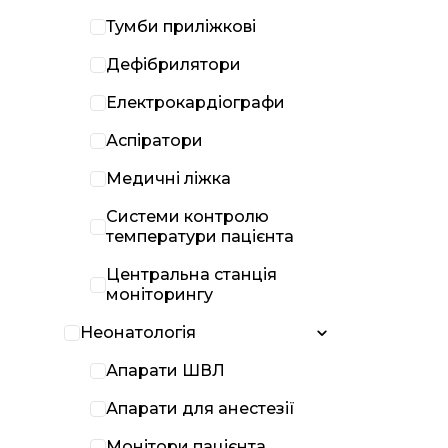
Тумби приліжкові
Дефібрилятори
Електрокардіографи
Аспіратори
Медичні ліжка
Системи контролю
температури пацієнта
Центральна станція
моніторингу
Неонатологія
Апарати ШВЛ
Апарати для анестезії
Монітори пацієнта