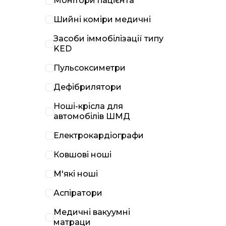
Монітори пацієнта
Шийні коміри медичні
Засоби іммобілізації типу
KED
Пульсоксиметри
Дефібрилятори
Ноші-крісла для
автомобілів ШМД
Електрокардіографи
Ковшові ноші
М'які ноші
Аспіратори
Медичні вакуумні
матраци