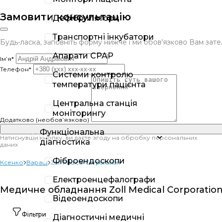
Замовити консультацію
Дефібрилятори
Транспортні інкубатори
Будь-ласка, заповніть форму нижче і ми обов'язково Вам за
Апарати CPAP
Ім’я*
Телефон*
Системи контролю
температури пацієнта
Центральна станція
моніторингу
Додатково (необов’язково)
Функціональна
Натиснувши кнопку, ви даєте згоду на обробку персональних
діагностика
даних
Фіброендоскопи
Ксенко
Вараш
Zoll Medical Corporation
Електроенцефалографи
Медичне обладнання Zoll Medical Corporation
Відеоендоскопи
Фільтри
Діагностичні медичні