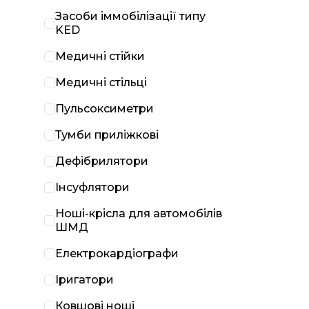
Засоби іммобілізації типу
KED
Медичні стійки
Медичні стільці
Пульсоксиметри
Тумби приліжкові
Дефібрилятори
Інсуфлятори
Ноші-крісла для автомобілів
ШМД
Електрокардіографи
Іригатори
Ковшові ноші