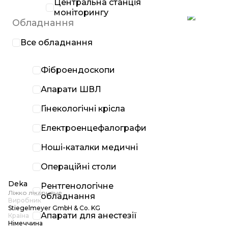
Центральна станція
моніторингу
Обладнання
Все обладнання
Фіброендоскопи
Апарати ШВЛ
Гінекологічні крісла
Електроенцефалографи
Ноші-каталки медичні
Операційні столи
Deka
Рентгенологічне
Ліжко лікарняне
обладнання
Виробник
Stiegelmeyer GmbH & Co. KG
Апарати для анестезії
Країна
Німеччина