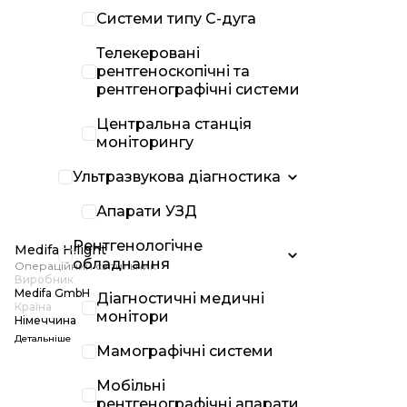
Системи типу С-дуга
Телекеровані
рентгеноскопічні та
рентгенографічні системи
Центральна станція
моніторингу
Ультразвукова діагностика
Апарати УЗД
Рентгенологічне
Medifa H!light
обладнання
Операційний світильник
Виробник
Medifa GmbH
Діагностичні медичні
Країна
монітори
Німеччина
Детальніше
Мамографічні системи
Мобільні
рентгенографічні апарати