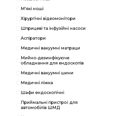
М'які ноші
Хірургічні відеомонітори
Шприцеві та інфузійні насоси
Аспіратори
Медичні вакуумні матраци
Мийно-дезинфікуюче
обладнання для ендоскопів
Медичні вакуумні шини
Медичні ліжка
Шафи ендоскопічні
Приймальні пристрої для
автомобілів ШМД