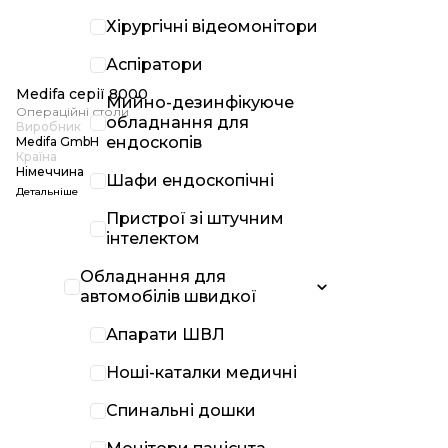
Хірургічні відеомонітори
Аспіратори
Medifa серії 8000
Мийно-дезинфікуюче
Операційні столи
обладнання для
Виробник
ендоскопів
Medifa GmbH
Країна
Німеччина
Шафи ендоскопічні
Детальніше
Пристрої зі штучним
інтелектом
Обладнання для
автомобілів швидкої
Апарати ШВЛ
Ноші-каталки медичні
Спинальні дошки