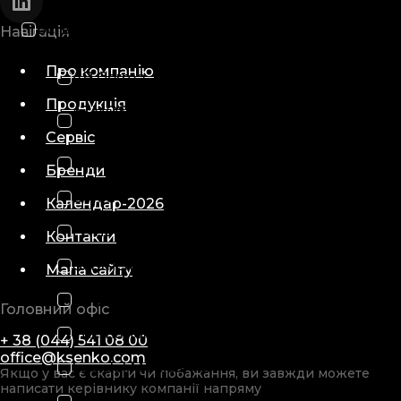
Всі виробники
Навігація
Про компанію
AB Germa
Продукція
ATMOS MedizinTechnik GmbH
& Co. KG
Сервіс
Barco Inc.
Бренди
Emed
Календар-2026
Ferno
Контакти
Gentherm
Мапа сайту
Hamilton
Головний офіс
International Biomedical
+ 38 (044) 541 08 00
office@ksenko.com
Laerdal Medical AS
Якщо у вас є скарги чи побажання, ви завжди можете
написати керівнику компанії напряму