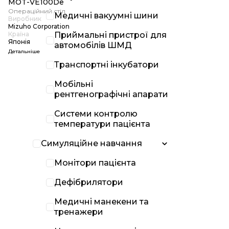
MOT-VE100De
Операційний стіл
Медичні вакуумні шини
Виробник
Mizuho Corporation
Країна
Приймальні пристрої для
Японія
автомобілів ШМД
Детальніше
Транспортні інкубатори
Мобільні
рентгенографічні апарати
Системи контролю
температури пацієнта
Симуляційне навчання
Монітори пацієнта
Дефібрилятори
Медичні манекени та
тренажери