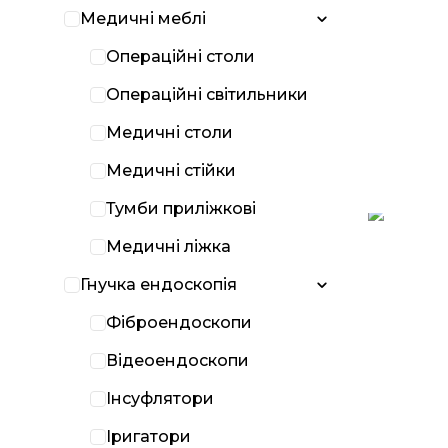
Медичні меблі
Операційні столи
Операційні світильники
Медичні столи
Медичні стійки
Тумби приліжкові
Медичні ліжка
Гнучка ендоскопія
Фіброендоскопи
Відеоендоскопи
Інсуфлятори
Іригатори