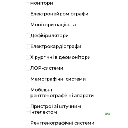
монітори
Електронейроміографи
Монітори пацієнта
Дефібрилятори
Електрокардіографи
Хірургічні відеомонітори
ЛОР-системи
Мамографічні системи
Мобільні
рентгенографічні апарати
Пристрої зі штучним
інтелектом
Рентгенографічні системи