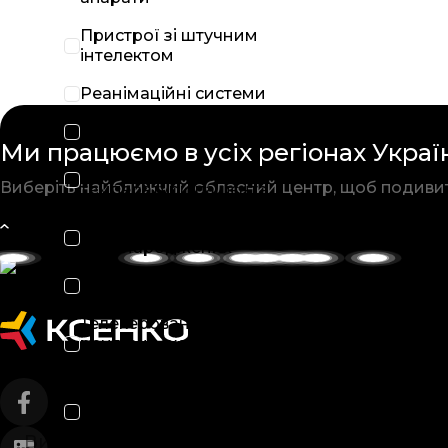
Пристрої зі штучним
інтелектом
Реанімаційні системи
Рентгенографічні системи
Ми працюємо в усіх
регіонах Украї
Системи контролю
Виберіть найближчий обласний
центр, щоб подиви
температури пацієнта
Системи обігріву
новонароджених
Системи типу С-дуга
Телекеровані
рентгеноскопічні та
рентгенографічні системи
Центральна станція
моніторингу
Виробники