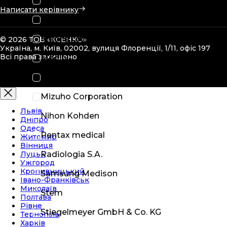
Löwenstein
Написати керівнику
Masimo
Medifa GmbH
© 2026 ТОВ «КСЕНКО»
Україна, м. Київ, 02002, вулиця Флоренції, 1/11, офіс 197
Всі права захищено
Medin
Medivators
Mizuho Corporation
Львів
Nihon Kohden
Дніпро
Одеса
Pentax medical
Житомир
Вінниця
Луцьк
Radiologia S.A.
Ужгород
Кропивницький
Samsung Medison
Івано-Франківськ
Миколаїв
Stem
Полтава
Рівне
Stiegelmeyer GmbH & Co. KG
Тернопіль
Харків