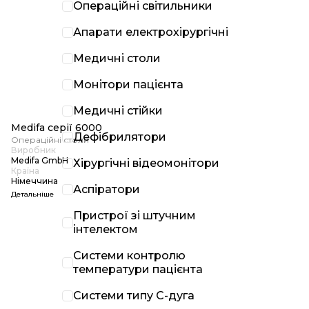
Операційні світильники
Апарати електрохірургічні
Медичні столи
Монітори пацієнта
Медичні стійки
Medifa серії 6000
Дефібрилятори
Операційні столи
Виробник
Medifa GmbH
Хірургічні відеомонітори
Країна
Німеччина
Аспіратори
Детальніше
Пристрої зі штучним
інтелектом
Системи контролю
температури пацієнта
Системи типу С-дуга