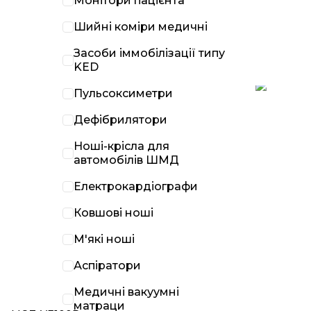
Монітори пацієнта
Шийні коміри медичні
Засоби іммобілізації типу
KED
Пульсоксиметри
Дефібрилятори
Ноші-крісла для
автомобілів ШМД
Електрокардіографи
Ковшові ноші
М'які ноші
Аспіратори
Медичні вакуумні
матраци