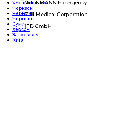
WEINMANN Emergency
Хмельницький
Черкаси
Чернігів
Zoll Medical Corporation
Чернівці
Суми
iTD GmbH
Херсон
Запоріжжя
Київ