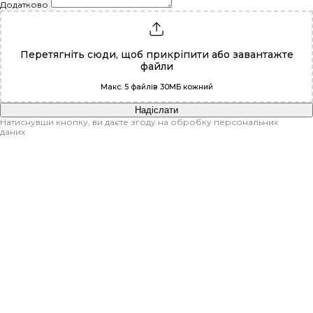
Додатково
Перетягніть сюди, щоб прикріпити або
завантажте
файли
Макс. 5 файлів 30МБ кожний
Надіслати
Натиснувши кнопку, ви даєте згоду на обробку персональних
даних