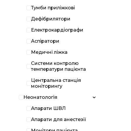
Тумби приліжкові
Дефібрилятори
Електрокардіографи
Аспіратори
Медичні ліжка
Системи контролю
температури пацієнта
Центральна станція
моніторингу
Неонатологія
Апарати ШВЛ
Апарати для анестезії
Монітори пацієнта