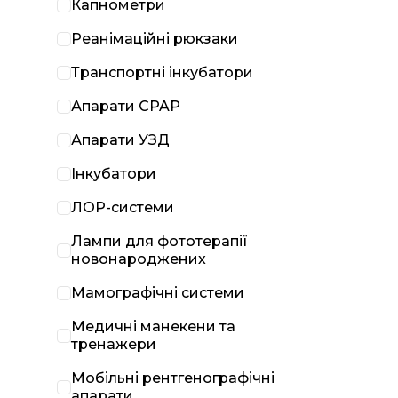
Капнометри
Реанімаційні рюкзаки
Транспортні інкубатори
Апарати CPAP
Апарати УЗД
Інкубатори
ЛОР-системи
Лампи для фототерапії
новонароджених
Мамографічні системи
Медичні манекени та
тренажери
Мобільні рентгенографічні
апарати