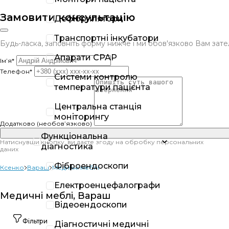
Замовити консультацію
Дефібрилятори
Транспортні інкубатори
Будь-ласка, заповніть форму нижче і ми обов'язково Вам за
Апарати CPAP
Ім’я*
Телефон*
Системи контролю
температури пацієнта
Центральна станція
моніторингу
Додатково (необов’язково)
Функціональна
Натиснувши кнопку, ви даєте згоду на обробку персональних
діагностика
даних
Фіброендоскопи
Ксенко
Вараш
Медичні меблі
Електроенцефалографи
Медичні меблі, Вараш
Відеоендоскопи
Фільтри
Діагностичні медичні