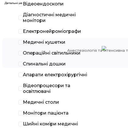
Детальніше
Відеоендоскопи
Діагностичні медичні
монітори
Електронейроміографи
AB Germa
Медичні кушетки
Анестезіологія та інтенсивна 
Операційні світильники
Спинальні дошки
Апарати електрохірургічні
Відеопроцесори та
освітлювачі
Медичні столи
Монітори пацієнта
Шийні коміри медичні