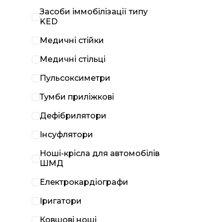
Засоби іммобілізації типу
KED
Медичні стійки
Медичні стільці
Пульсоксиметри
Тумби приліжкові
Дефібрилятори
Інсуфлятори
Ноші-крісла для автомобілів
ШМД
Електрокардіографи
Іригатори
Ковшові ноші