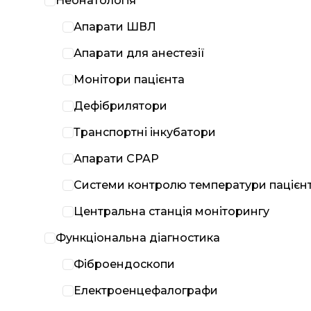
Неонатологія
Апарати ШВЛ
Апарати для анестезії
Монітори пацієнта
Дефібрилятори
Транспортні інкубатори
Апарати CPAP
Системи контролю температури пацієн
Центральна станція моніторингу
Функціональна діагностика
Фіброендоскопи
Електроенцефалографи