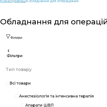
Ксенко
Вараш
Обладнання для операційних
Обладнання для операці
Фільтри
Фільтри
Тип товару
Всі товари
Анестезіологія та інтенсивна терапія
Апарати ШВЛ