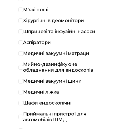
М'які ноші
Хірургічні відеомонітори
Шприцеві та інфузійні насоси
Аспіратори
Медичні вакуумні матраци
Мийно-дезинфікуюче
обладнання для ендоскопів
Медичні вакуумні шини
Медичні ліжка
Шафи ендоскопічні
Приймальні пристрої для
автомобілів ШМД