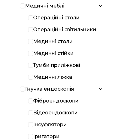
Медичні меблі
Операційні столи
Операційні світильники
Медичні столи
Медичні стійки
Тумби приліжкові
Медичні ліжка
Гнучка ендоскопія
Фіброендоскопи
Відеоендоскопи
Інсуфлятори
Іригатори