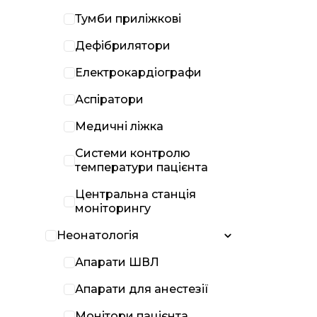
Тумби приліжкові
Дефібрилятори
Електрокардіографи
Аспіратори
Медичні ліжка
Системи контролю
температури пацієнта
Центральна станція
моніторингу
Неонатологія
Апарати ШВЛ
Апарати для анестезії
Монітори пацієнта