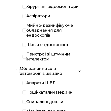
Хірургічні відеомонітори
Аспіратори
Мийно-дезинфікуюче
обладнання для
ендоскопів
Шафи ендоскопічні
Пристрої зі штучним
інтелектом
Обладнання для
автомобілів швидкої
Апарати ШВЛ
Ноші-каталки медичні
Спинальні дошки