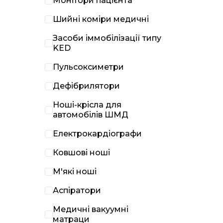
Монітори пацієнта
Шийні коміри медичні
Засоби іммобілізації типу
KED
Пульсоксиметри
Дефібрилятори
Ноші-крісла для
автомобілів ШМД
Електрокардіографи
Ковшові ноші
М'які ноші
Аспіратори
Медичні вакуумні
матраци