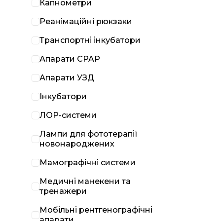
Капнометри
Реанімаційні рюкзаки
Транспортні інкубатори
Апарати CPAP
Апарати УЗД
Інкубатори
ЛОР-системи
Лампи для фототерапії
новонароджених
Мамографічні системи
Медичні манекени та
тренажери
Мобільні рентгенографічні
апарати