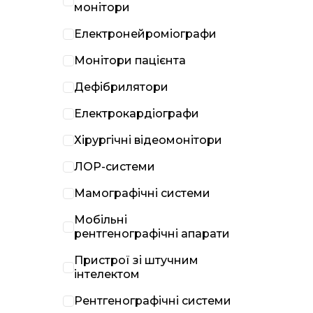
монітори
Електронейроміографи
Монітори пацієнта
Дефібрилятори
Електрокардіографи
Хірургічні відеомонітори
ЛОР-системи
Мамографічні системи
Мобільні
рентгенографічні апарати
Пристрої зі штучним
інтелектом
Рентгенографічні системи