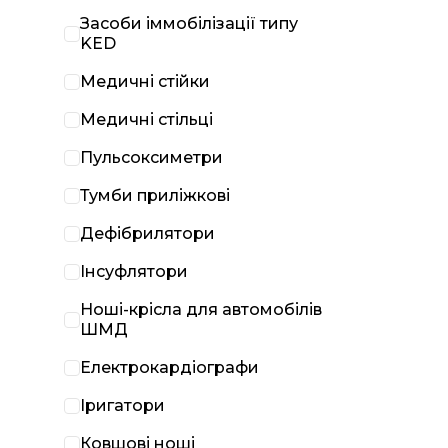
Засоби іммобілізації типу
KED
Медичні стійки
Медичні стільці
Пульсоксиметри
Тумби приліжкові
Дефібрилятори
Інсуфлятори
Ноші-крісла для автомобілів
ШМД
Електрокардіографи
Іригатори
Ковшові ноші