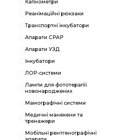
Капнометри
Реанімаційні рюкзаки
Транспортні інкубатори
Апарати CPAP
Апарати УЗД
Інкубатори
ЛОР-системи
Лампи для фототерапії
новонароджених
Мамографічні системи
Медичні манекени та
тренажери
Мобільні рентгенографічні
апарати