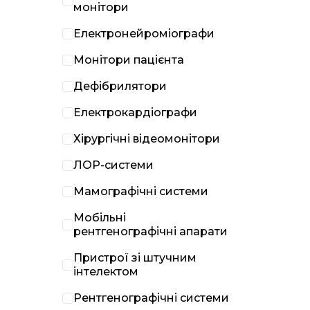
монітори
Електронейроміографи
Монітори пацієнта
Дефібрилятори
Електрокардіографи
Хірургічні відеомонітори
ЛОР-системи
Мамографічні системи
Мобільні
рентгенографічні апарати
Пристрої зі штучним
інтелектом
Рентгенографічні системи