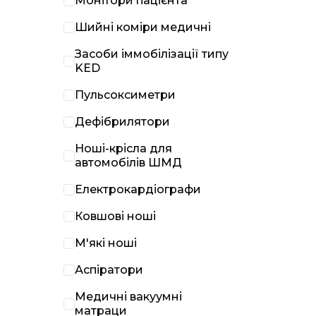
Монітори пацієнта
Шийні коміри медичні
Засоби іммобілізації типу
KED
Пульсоксиметри
Дефібрилятори
Ноші-крісла для
автомобілів ШМД
Електрокардіографи
Ковшові ноші
М'які ноші
Аспіратори
Медичні вакуумні
матраци