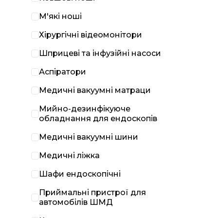
М'які ноші
Хірургічні відеомонітори
Шприцеві та інфузійні насоси
Аспіратори
Медичні вакуумні матраци
Мийно-дезинфікуюче
обладнання для ендоскопів
Медичні вакуумні шини
Медичні ліжка
Шафи ендоскопічні
Приймальні пристрої для
автомобілів ШМД