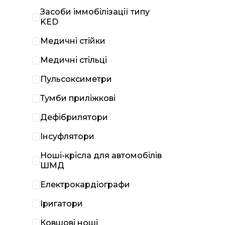
Засоби іммобілізації типу
KED
Медичні стійки
Медичні стільці
Пульсоксиметри
Тумби приліжкові
Дефібрилятори
Інсуфлятори
Ноші-крісла для автомобілів
ШМД
Електрокардіографи
Іригатори
Ковшові ноші