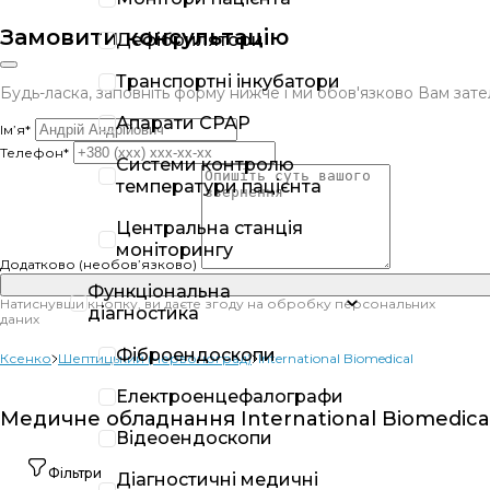
Замовити консультацію
Дефібрилятори
Транспортні інкубатори
Будь-ласка, заповніть форму нижче і ми обов'язково Вам за
Апарати CPAP
Ім’я*
Телефон*
Системи контролю
температури пацієнта
Центральна станція
моніторингу
Додатково (необов’язково)
Функціональна
Натиснувши кнопку, ви даєте згоду на обробку персональних
діагностика
даних
Фіброендоскопи
Ксенко
Шептицький (Червоноград)
International Biomedical
Електроенцефалографи
Медичне обладнання International Biomedica
Відеоендоскопи
Фільтри
Діагностичні медичні