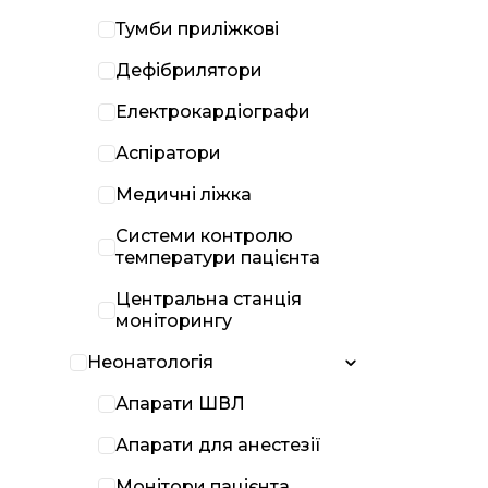
Тумби приліжкові
Дефібрилятори
Електрокардіографи
Аспіратори
Медичні ліжка
Системи контролю
температури пацієнта
Центральна станція
моніторингу
Неонатологія
Апарати ШВЛ
Апарати для анестезії
Монітори пацієнта