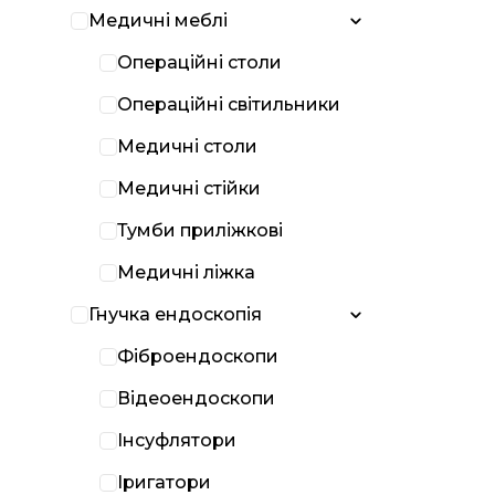
Медичні меблі
Операційні столи
Операційні світильники
Медичні столи
Медичні стійки
Тумби приліжкові
Медичні ліжка
Гнучка ендоскопія
Фіброендоскопи
Відеоендоскопи
Інсуфлятори
Іригатори