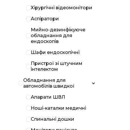
Хірургічні відеомонітори
Аспіратори
Мийно-дезинфікуюче
обладнання для
ендоскопів
Шафи ендоскопічні
Пристрої зі штучним
інтелектом
Обладнання для
автомобілів швидкої
Апарати ШВЛ
Ноші-каталки медичні
Спинальні дошки