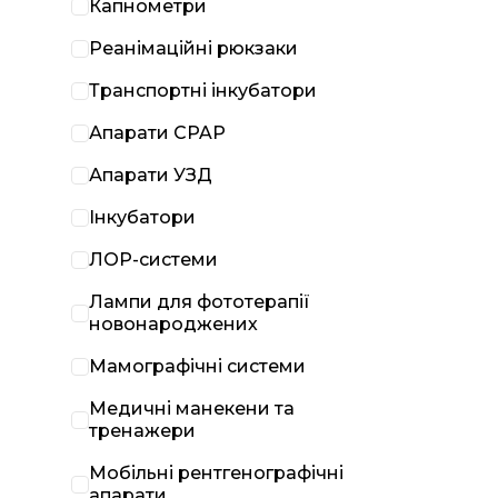
Капнометри
Реанімаційні рюкзаки
Транспортні інкубатори
Апарати CPAP
Апарати УЗД
Інкубатори
ЛОР-системи
Лампи для фототерапії
новонароджених
Мамографічні системи
Медичні манекени та
тренажери
Мобільні рентгенографічні
апарати