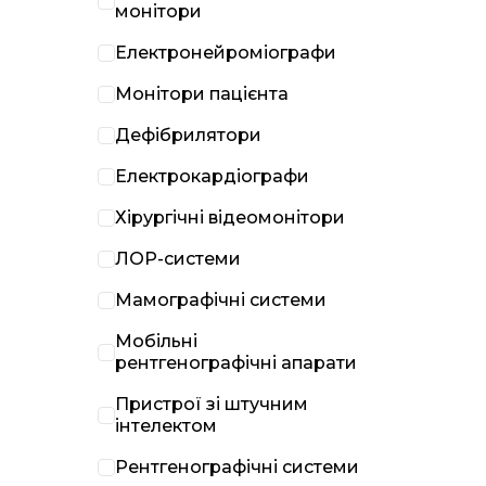
монітори
Електронейроміографи
Монітори пацієнта
Дефібрилятори
Електрокардіографи
Хірургічні відеомонітори
ЛОР-системи
Мамографічні системи
Мобільні
рентгенографічні апарати
Пристрої зі штучним
інтелектом
Рентгенографічні системи