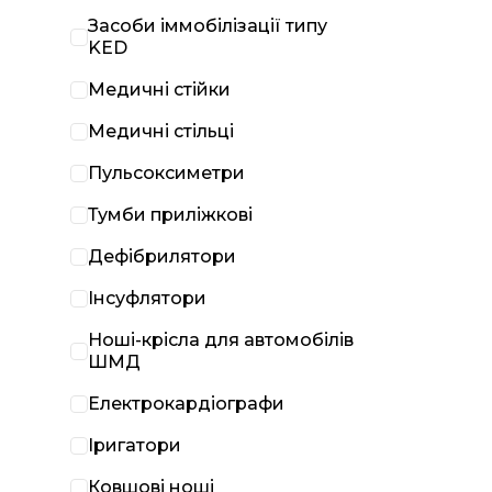
Засоби іммобілізації типу
KED
Медичні стійки
Медичні стільці
Пульсоксиметри
Тумби приліжкові
Дефібрилятори
Інсуфлятори
Ноші-крісла для автомобілів
ШМД
Електрокардіографи
Іригатори
Ковшові ноші