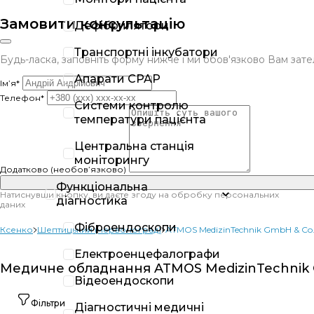
Замовити консультацію
Дефібрилятори
Транспортні інкубатори
Будь-ласка, заповніть форму нижче і ми обов'язково Вам за
Апарати CPAP
Ім’я*
Телефон*
Системи контролю
температури пацієнта
Центральна станція
моніторингу
Додатково (необов’язково)
Функціональна
Натиснувши кнопку, ви даєте згоду на обробку персональних
діагностика
даних
Фіброендоскопи
Ксенко
Шептицький (Червоноград)
ATMOS MedizinTechnik GmbH & Co
Електроенцефалографи
Медичне обладнання ATMOS MedizinTechnik G
Відеоендоскопи
Фільтри
Діагностичні медичні