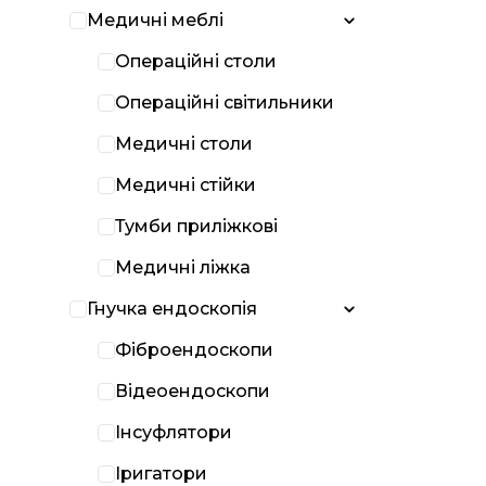
Медичні меблі
Операційні столи
Операційні світильники
Медичні столи
Медичні стійки
Тумби приліжкові
Медичні ліжка
Гнучка ендоскопія
Фіброендоскопи
Відеоендоскопи
Інсуфлятори
Іригатори