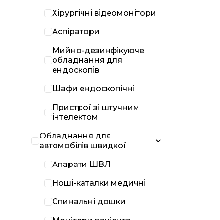
Хірургічні відеомонітори
Аспіратори
Мийно-дезинфікуюче
обладнання для
ендоскопів
Шафи ендоскопічні
Пристрої зі штучним
інтелектом
Обладнання для
автомобілів швидкої
Апарати ШВЛ
Ноші-каталки медичні
Спинальні дошки