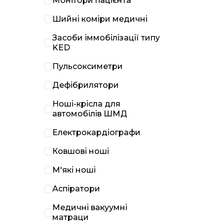
Монітори пацієнта
Шийні коміри медичні
Засоби іммобілізації типу
KED
Пульсоксиметри
Дефібрилятори
Ноші-крісла для
автомобілів ШМД
Електрокардіографи
Ковшові ноші
М'які ноші
Аспіратори
Медичні вакуумні
матраци