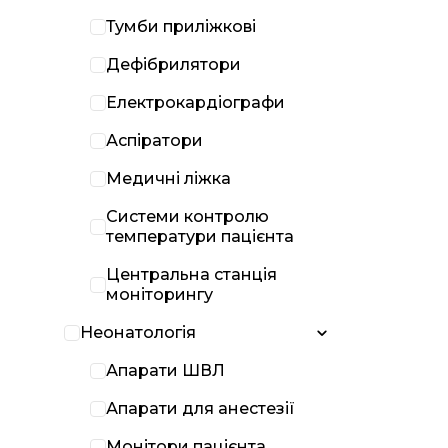
Тумби приліжкові
Дефібрилятори
Електрокардіографи
Аспіратори
Медичні ліжка
Системи контролю
температури пацієнта
Центральна станція
моніторингу
Неонатологія
Апарати ШВЛ
Апарати для анестезії
Монітори пацієнта