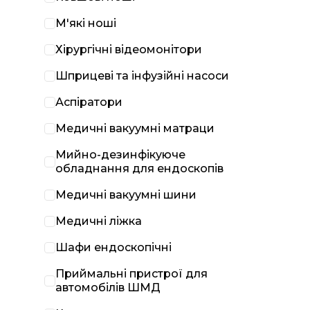
М'які ноші
Хірургічні відеомонітори
Шприцеві та інфузійні насоси
Аспіратори
Медичні вакуумні матраци
Мийно-дезинфікуюче
обладнання для ендоскопів
Медичні вакуумні шини
Медичні ліжка
Шафи ендоскопічні
Приймальні пристрої для
автомобілів ШМД