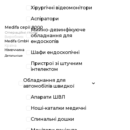
Хірургічні відеомонітори
Аспіратори
Medifa серії 8000
Мийно-дезинфікуюче
Операційні столи
обладнання для
Виробник
ендоскопів
Medifa GmbH
Країна
Німеччина
Шафи ендоскопічні
Детальніше
Пристрої зі штучним
інтелектом
Обладнання для
автомобілів швидкої
Апарати ШВЛ
Ноші-каталки медичні
Спинальні дошки