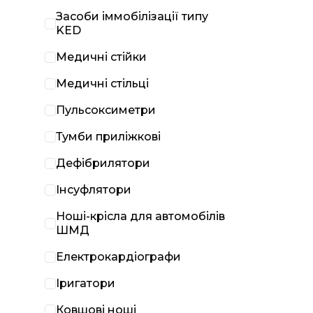
Засоби іммобілізації типу
KED
Медичні стійки
Медичні стільці
Пульсоксиметри
Тумби приліжкові
Дефібрилятори
Інсуфлятори
Ноші-крісла для автомобілів
ШМД
Електрокардіографи
Іригатори
Ковшові ноші