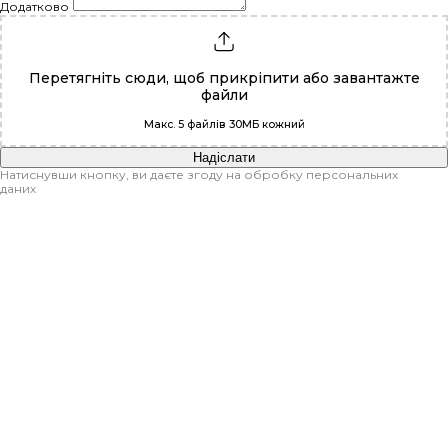
Додатково
Перетягніть сюди, щоб прикріпити або
завантажте
файли
Макс. 5 файлів 30МБ кожний
Надіслати
Натиснувши кнопку, ви даєте згоду на обробку персональних
даних