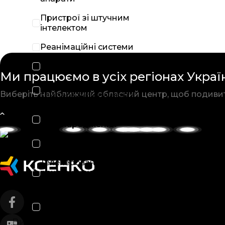
Пристрої зі штучним
інтелектом
Реанімаційні системи
Рентгенографічні системи
Ми працюємо в усіх
регіонах Украї
Системи контролю
Виберіть найближчий обласний
центр, щоб подиви
температури пацієнта
Системи обігріву
новонароджених
Системи типу С-дуга
Телекеровані
рентгеноскопічні та
рентгенографічні системи
Центральна станція
моніторингу
Виробники