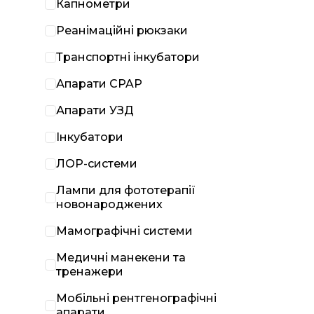
Капнометри
Реанімаційні рюкзаки
Транспортні інкубатори
Апарати CPAP
Апарати УЗД
Інкубатори
ЛОР-системи
Лампи для фототерапії
новонароджених
Мамографічні системи
Медичні манекени та
тренажери
Мобільні рентгенографічні
апарати