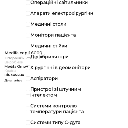
Операційні світильники
Апарати електрохірургічні
Медичні столи
Монітори пацієнта
Медичні стійки
Medifa серії 6000
Дефібрилятори
Операційні столи
Виробник
Medifa GmbH
Хірургічні відеомонітори
Країна
Німеччина
Аспіратори
Детальніше
Пристрої зі штучним
інтелектом
Системи контролю
температури пацієнта
Системи типу С-дуга