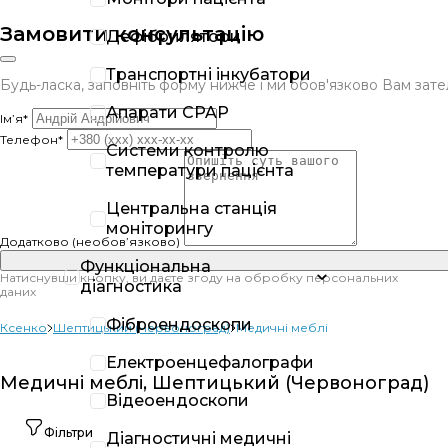
Замовити консультацію
Дефібрилятори
Транспортні інкубатори
Будь-ласка, заповніть форму нижче і ми обов'язково Вам за
Апарати CPAP
Ім’я*
Телефон*
Системи контролю
температури пацієнта
Центральна станція
моніторингу
Додатково (необов’язково)
Функціональна
Натиснувши кнопку, ви даєте згоду на обробку персональних
діагностика
даних
Фіброендоскопи
Ксенко
Шептицький (Червоноград)
Медичні меблі
Електроенцефалографи
Медичні меблі, Шептицький (Червоноград)
Відеоендоскопи
Фільтри
Діагностичні медичні