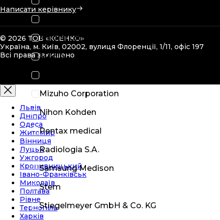
Löwenstein
Написати керівнику
Masimo
Medifa GmbH
© 2026 ТОВ «КСЕНКО»
Україна, м. Київ, 02002, вулиця Флоренції, 1/11, офіс 197
Всі права захищено
Medin
Medivators
Mizuho Corporation
Львів
Nihon Kohden
Дніпро
Одеса
Pentax medical
Житомир
Вінниця
Луцьк
Radiologia S.A.
Ужгород
Кропивницький
Samsung Medison
Івано-Франківськ
Миколаїв
Stem
Полтава
Рівне
Stiegelmeyer GmbH & Co. KG
Тернопіль
Харків