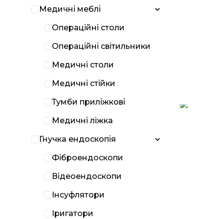
Медичні меблі
Операційні столи
Операційні світильники
Медичні столи
Медичні стійки
Тумби приліжкові
Медичні ліжка
Гнучка ендоскопія
Фіброендоскопи
Відеоендоскопи
Інсуфлятори
Іригатори