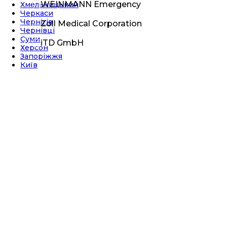
WEINMANN Emergency
Хмельницький
Черкаси
Чернігів
Zoll Medical Corporation
Чернівці
Суми
iTD GmbH
Херсон
Запоріжжя
Київ