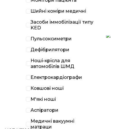
Монітори пацієнта
Шийні коміри медичні
Засоби іммобілізації типу
KED
Пульсоксиметри
Дефібрилятори
Ноші-крісла для
автомобілів ШМД
Електрокардіографи
Ковшові ноші
М'які ноші
Аспіратори
Медичні вакуумні
матраци