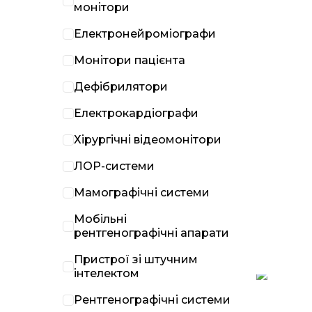
монітори
Електронейроміографи
Монітори пацієнта
Дефібрилятори
Електрокардіографи
Хірургічні відеомонітори
ЛОР-системи
Мамографічні системи
Мобільні
рентгенографічні апарати
Пристрої зі штучним
інтелектом
Рентгенографічні системи