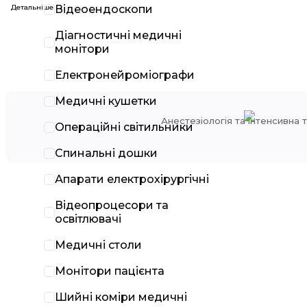
Детальніше
Відеоендоскопи
Діагностичні медичні
монітори
Електронейроміографи
AB Germa
Медичні кушетки
Анестезіологія та інтенсивна 
Операційні світильники
Спинальні дошки
Апарати електрохірургічні
Відеопроцесори та
освітлювачі
Медичні столи
Монітори пацієнта
Шийні коміри медичні