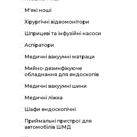
М'які ноші
Хірургічні відеомонітори
Шприцеві та інфузійні насоси
Аспіратори
Медичні вакуумні матраци
Мийно-дезинфікуюче
обладнання для ендоскопів
Медичні вакуумні шини
Медичні ліжка
Шафи ендоскопічні
Приймальні пристрої для
автомобілів ШМД