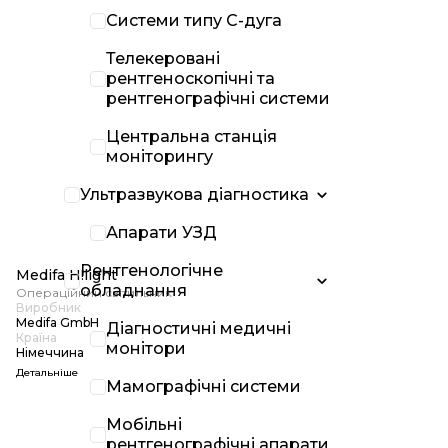
Системи типу С-дуга
Телекеровані
рентгеноскопічні та
рентгенографічні системи
Центральна станція
моніторингу
Ультразвукова діагностика
Апарати УЗД
Рентгенологічне
Medifa H!light
обладнання
Операційний світильник
Виробник
Medifa GmbH
Діагностичні медичні
Країна
монітори
Німеччина
Детальніше
Мамографічні системи
Мобільні
рентгенографічні апарати