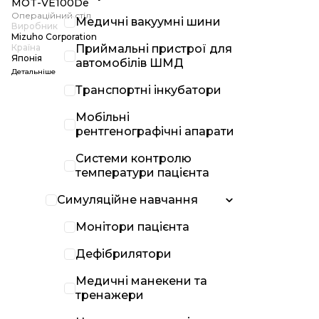
MOT-VE100De
Операційний стіл
Медичні вакуумні шини
Виробник
Mizuho Corporation
Країна
Приймальні пристрої для
Японія
автомобілів ШМД
Детальніше
Транспортні інкубатори
Мобільні
рентгенографічні апарати
Системи контролю
температури пацієнта
Симуляційне навчання
Монітори пацієнта
Дефібрилятори
Медичні манекени та
тренажери