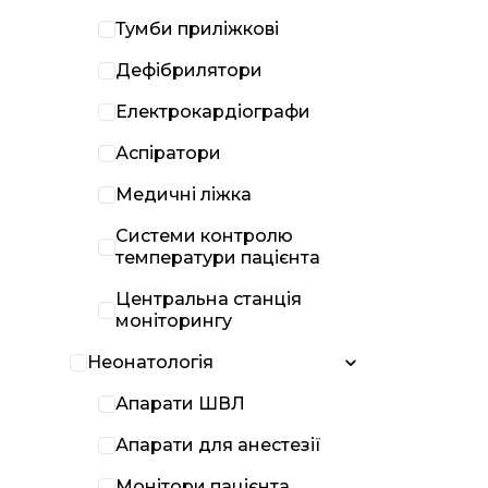
Тумби приліжкові
Дефібрилятори
Електрокардіографи
Аспіратори
Медичні ліжка
Системи контролю
температури пацієнта
Центральна станція
моніторингу
Неонатологія
Апарати ШВЛ
Апарати для анестезії
Монітори пацієнта