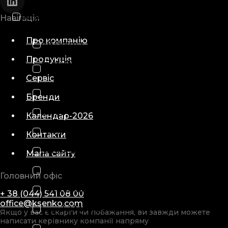
Всі виробники
Навігація
Про компанію
AB Germa
Продукція
ATMOS MedizinTechnik GmbH
& Co. KG
Сервіс
Barco Inc.
Бренди
Emed
Календар-2026
Ferno
Контакти
Gentherm
Мапа сайту
Hamilton
Головний офіс
International Biomedical
+ 38 (044) 541 08 00
office@ksenko.com
Laerdal Medical AS
Якщо у вас є скарги чи побажання, ви завжди можете
написати керівнику компанії напряму