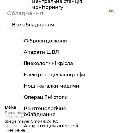
Центральна станція
моніторингу
Обладнання
Все обладнання
Фіброендоскопи
Апарати ШВЛ
Гінекологічні крісла
Електроенцефалографи
Ноші-каталки медичні
Операційні столи
Deka
Рентгенологічне
Ліжко лікарняне
обладнання
Виробник
Stiegelmeyer GmbH & Co. KG
Апарати для анестезії
Країна
Німеччина