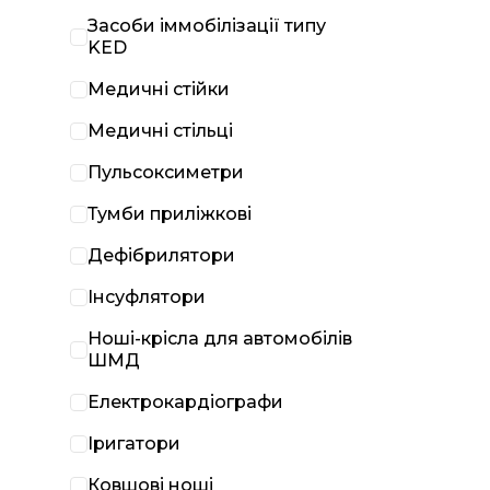
Засоби іммобілізації типу
KED
Медичні стійки
Медичні стільці
Пульсоксиметри
Тумби приліжкові
Дефібрилятори
Інсуфлятори
Ноші-крісла для автомобілів
ШМД
Електрокардіографи
Іригатори
Ковшові ноші