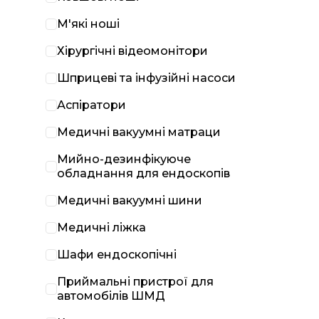
М'які ноші
Хірургічні відеомонітори
Шприцеві та інфузійні насоси
Аспіратори
Медичні вакуумні матраци
Мийно-дезинфікуюче
обладнання для ендоскопів
Медичні вакуумні шини
Медичні ліжка
Шафи ендоскопічні
Приймальні пристрої для
автомобілів ШМД