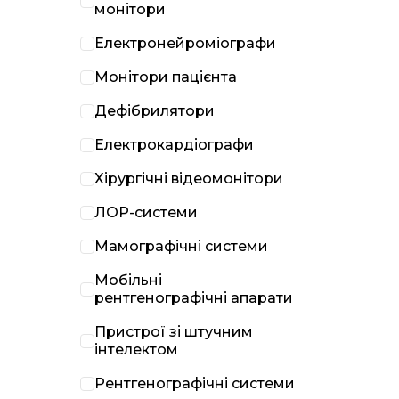
монітори
Електронейроміографи
Монітори пацієнта
Дефібрилятори
Електрокардіографи
Хірургічні відеомонітори
ЛОР-системи
Мамографічні системи
Мобільні
рентгенографічні апарати
Пристрої зі штучним
інтелектом
Рентгенографічні системи