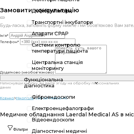
Замовити консультацію
Дефібрилятори
Транспортні інкубатори
Будь-ласка, заповніть форму нижче і ми обов'язково Вам за
Апарати CPAP
Ім’я*
Телефон*
Системи контролю
температури пацієнта
Центральна станція
моніторингу
Додатково (необов’язково)
Функціональна
Натиснувши кнопку, ви даєте згоду на обробку персональних
діагностика
даних
Фіброендоскопи
Ксенко
Нікополь
Laerdal Medical AS
Електроенцефалографи
Медичне обладнання Laerdal Medical AS в міс
Відеоендоскопи
Фільтри
Діагностичні медичні