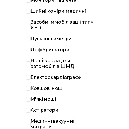
Монітори пацієнта
Шийні коміри медичні
Засоби іммобілізації типу
KED
Пульсоксиметри
Дефібрилятори
Ноші-крісла для
автомобілів ШМД
Електрокардіографи
Ковшові ноші
М'які ноші
Аспіратори
Медичні вакуумні
матраци