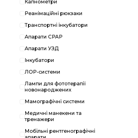
Капнометри
Реанімаційні рюкзаки
Транспортні інкубатори
Апарати CPAP
Апарати УЗД
Інкубатори
ЛОР-системи
Лампи для фототерапії
новонароджених
Мамографічні системи
Медичні манекени та
тренажери
Мобільні рентгенографічні
апарати