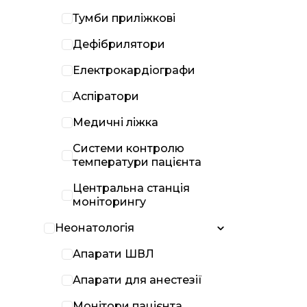
Тумби приліжкові
Дефібрилятори
Електрокардіографи
Аспіратори
Медичні ліжка
Системи контролю
температури пацієнта
Центральна станція
моніторингу
Неонатологія
Апарати ШВЛ
Апарати для анестезії
Монітори пацієнта