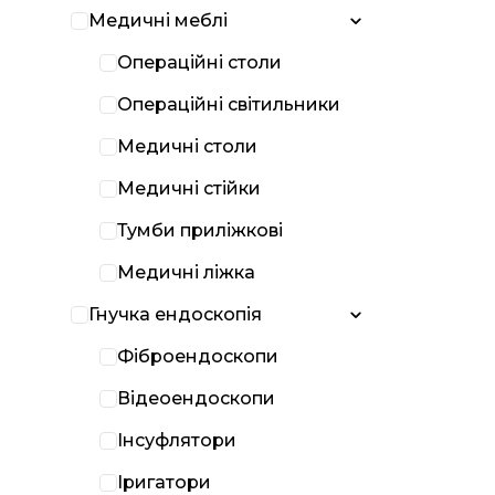
Медичні меблі
Операційні столи
Операційні світильники
Медичні столи
Медичні стійки
Тумби приліжкові
Медичні ліжка
Гнучка ендоскопія
Фіброендоскопи
Відеоендоскопи
Інсуфлятори
Іригатори