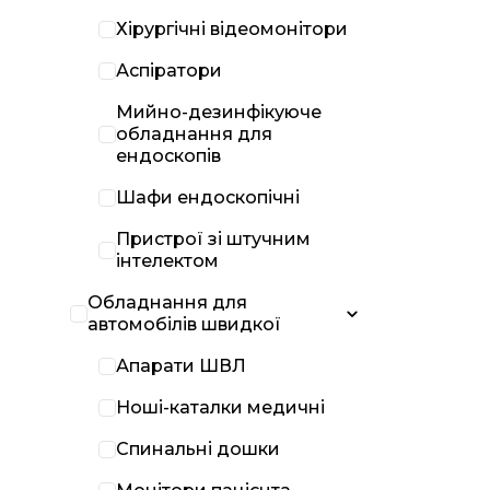
Хірургічні відеомонітори
Аспіратори
Мийно-дезинфікуюче
обладнання для
ендоскопів
Шафи ендоскопічні
Пристрої зі штучним
інтелектом
Обладнання для
автомобілів швидкої
Апарати ШВЛ
Ноші-каталки медичні
Спинальні дошки