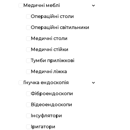
Медичні меблі
Операційні столи
Операційні світильники
Медичні столи
Медичні стійки
Тумби приліжкові
Медичні ліжка
Гнучка ендоскопія
Фіброендоскопи
Відеоендоскопи
Інсуфлятори
Іригатори