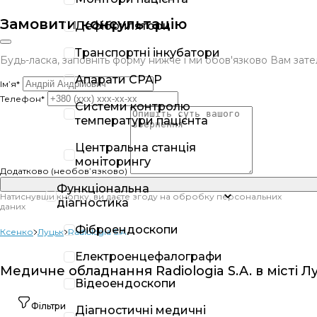
Замовити консультацію
Дефібрилятори
Транспортні інкубатори
Будь-ласка, заповніть форму нижче і ми обов'язково Вам за
Апарати CPAP
Ім’я*
Телефон*
Системи контролю
температури пацієнта
Центральна станція
моніторингу
Додатково (необов’язково)
Функціональна
Натиснувши кнопку, ви даєте згоду на обробку персональних
діагностика
даних
Фіброендоскопи
Ксенко
Луцьк
Radiologia S.A.
Електроенцефалографи
Медичне обладнання Radiologia S.A. в місті Л
Відеоендоскопи
Фільтри
Діагностичні медичні