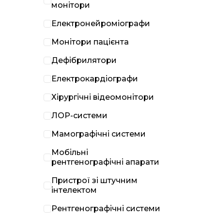
монітори
Електронейроміографи
Монітори пацієнта
Дефібрилятори
Електрокардіографи
Хірургічні відеомонітори
ЛОР-системи
Мамографічні системи
Мобільні
рентгенографічні апарати
Пристрої зі штучним
інтелектом
Рентгенографічні системи