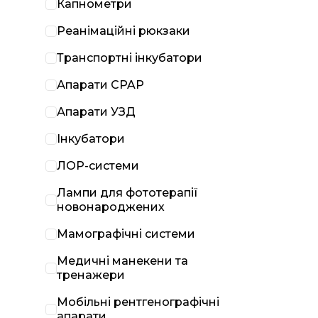
Капнометри
Реанімаційні рюкзаки
Транспортні інкубатори
Апарати CPAP
Апарати УЗД
Інкубатори
ЛОР-системи
Лампи для фототерапії
новонароджених
Мамографічні системи
Медичні манекени та
тренажери
Мобільні рентгенографічні
апарати