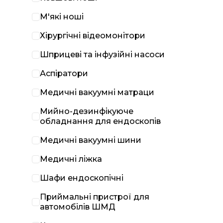
М'які ноші
Хірургічні відеомонітори
Шприцеві та інфузійні насоси
Аспіратори
Медичні вакуумні матраци
Мийно-дезинфікуюче
обладнання для ендоскопів
Медичні вакуумні шини
Медичні ліжка
Шафи ендоскопічні
Приймальні пристрої для
автомобілів ШМД