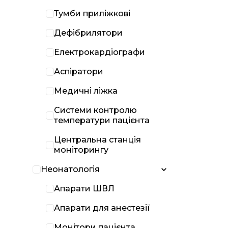
Тумби приліжкові
Дефібрилятори
Електрокардіографи
Аспіратори
Медичні ліжка
Системи контролю
температури пацієнта
Центральна станція
моніторингу
Неонатологія
Апарати ШВЛ
Апарати для анестезії
Монітори пацієнта