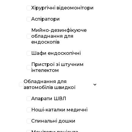
Хірургічні відеомонітори
Аспіратори
Мийно-дезинфікуюче
обладнання для
ендоскопів
Шафи ендоскопічні
Пристрої зі штучним
інтелектом
Обладнання для
автомобілів швидкої
Апарати ШВЛ
Ноші-каталки медичні
Спинальні дошки