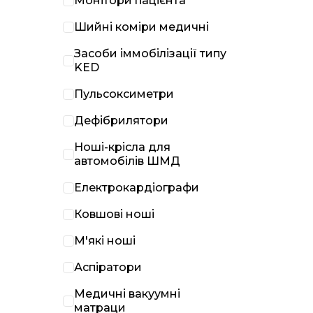
Монітори пацієнта
Шийні коміри медичні
Засоби іммобілізації типу
KED
Пульсоксиметри
Дефібрилятори
Ноші-крісла для
автомобілів ШМД
Електрокардіографи
Ковшові ноші
М'які ноші
Аспіратори
Медичні вакуумні
матраци