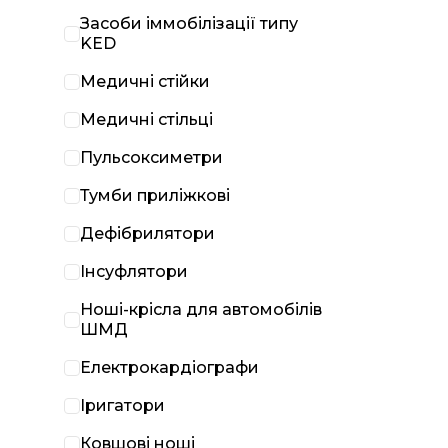
Засоби іммобілізації типу
KED
Медичні стійки
Медичні стільці
Пульсоксиметри
Тумби приліжкові
Дефібрилятори
Інсуфлятори
Ноші-крісла для автомобілів
ШМД
Електрокардіографи
Іригатори
Ковшові ноші