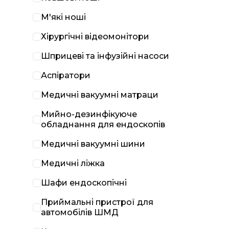
М'які ноші
Хірургічні відеомонітори
Шприцеві та інфузійні насоси
Аспіратори
Медичні вакуумні матраци
Мийно-дезинфікуюче
обладнання для ендоскопів
Медичні вакуумні шини
Медичні ліжка
Шафи ендоскопічні
Приймальні пристрої для
автомобілів ШМД