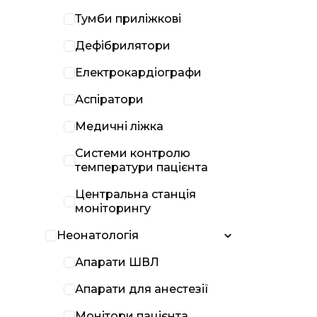
Тумби приліжкові
Дефібрилятори
Електрокардіографи
Аспіратори
Медичні ліжка
Системи контролю
температури пацієнта
Центральна станція
моніторингу
Неонатологія
Апарати ШВЛ
Апарати для анестезії
Монітори пацієнта