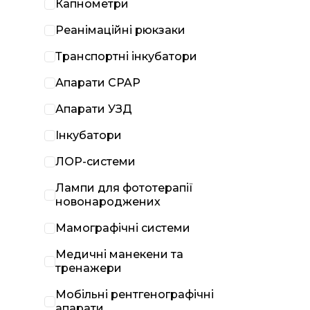
Капнометри
Реанімаційні рюкзаки
Транспортні інкубатори
Апарати CPAP
Апарати УЗД
Інкубатори
ЛОР-системи
Лампи для фототерапії
новонароджених
Мамографічні системи
Медичні манекени та
тренажери
Мобільні рентгенографічні
апарати