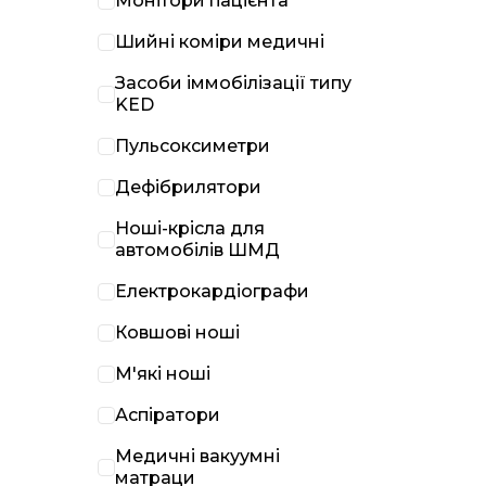
Монітори пацієнта
Шийні коміри медичні
Засоби іммобілізації типу
KED
Пульсоксиметри
Дефібрилятори
Ноші-крісла для
автомобілів ШМД
Електрокардіографи
Ковшові ноші
М'які ноші
Аспіратори
Медичні вакуумні
матраци