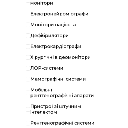
монітори
Електронейроміографи
Монітори пацієнта
Дефібрилятори
Електрокардіографи
Хірургічні відеомонітори
ЛОР-системи
Мамографічні системи
Мобільні
рентгенографічні апарати
Пристрої зі штучним
інтелектом
Рентгенографічні системи