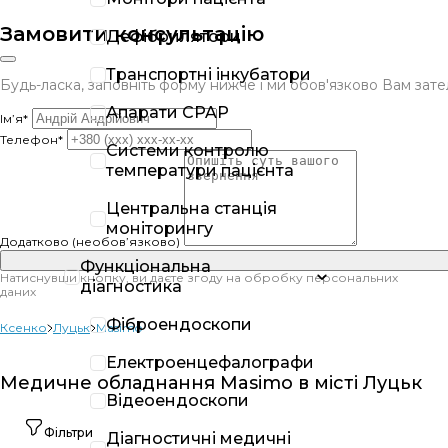
Замовити консультацію
Дефібрилятори
Транспортні інкубатори
Будь-ласка, заповніть форму нижче і ми обов'язково Вам за
Апарати CPAP
Ім’я*
Телефон*
Системи контролю
температури пацієнта
Центральна станція
моніторингу
Додатково (необов’язково)
Функціональна
Натиснувши кнопку, ви даєте згоду на обробку персональних
діагностика
даних
Фіброендоскопи
Ксенко
Луцьк
Masimo
Електроенцефалографи
Медичне обладнання Masimo в місті Луцьк
Відеоендоскопи
Фільтри
Діагностичні медичні