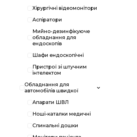
Хірургічні відеомонітори
Аспіратори
Мийно-дезинфікуюче
обладнання для
ендоскопів
Шафи ендоскопічні
Пристрої зі штучним
інтелектом
Обладнання для
автомобілів швидкої
Апарати ШВЛ
Ноші-каталки медичні
Спинальні дошки