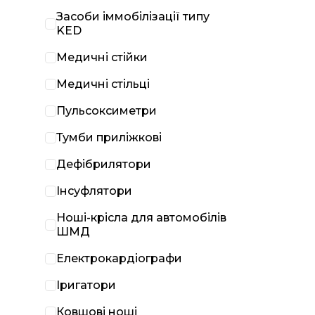
Засоби іммобілізації типу
KED
Медичні стійки
Медичні стільці
Пульсоксиметри
Тумби приліжкові
Дефібрилятори
Інсуфлятори
Ноші-крісла для автомобілів
ШМД
Електрокардіографи
Іригатори
Ковшові ноші