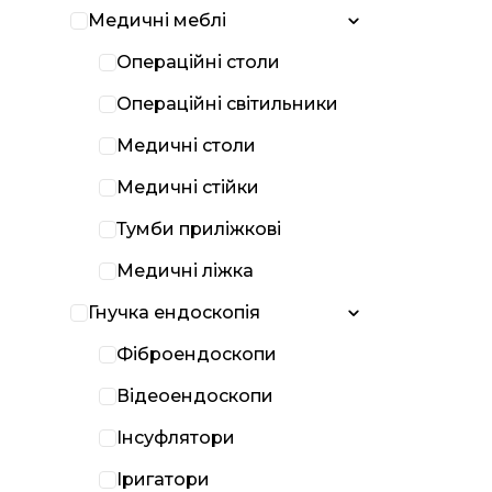
Медичні меблі
Операційні столи
Операційні світильники
Медичні столи
Медичні стійки
Тумби приліжкові
Медичні ліжка
Гнучка ендоскопія
Фіброендоскопи
Відеоендоскопи
Інсуфлятори
Іригатори