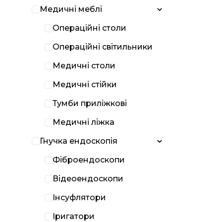
Медичні меблі
Операційні столи
Операційні світильники
Медичні столи
Медичні стійки
Тумби приліжкові
Медичні ліжка
Гнучка ендоскопія
Фіброендоскопи
Відеоендоскопи
Інсуфлятори
Іригатори