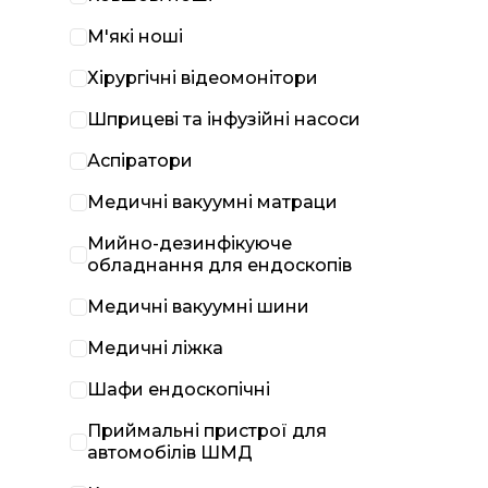
М'які ноші
Хірургічні відеомонітори
Шприцеві та інфузійні насоси
Аспіратори
Медичні вакуумні матраци
Мийно-дезинфікуюче
обладнання для ендоскопів
Медичні вакуумні шини
Медичні ліжка
Шафи ендоскопічні
Приймальні пристрої для
автомобілів ШМД