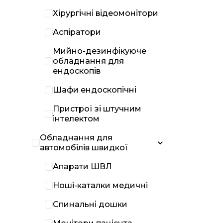
Хірургічні відеомонітори
Аспіратори
Мийно-дезинфікуюче
обладнання для
ендоскопів
Шафи ендоскопічні
Пристрої зі штучним
інтелектом
Обладнання для
автомобілів швидкої
Апарати ШВЛ
Ноші-каталки медичні
Спинальні дошки