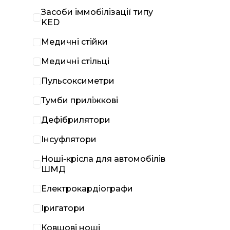
Засоби іммобілізації типу
KED
Медичні стійки
Медичні стільці
Пульсоксиметри
Тумби приліжкові
Дефібрилятори
Інсуфлятори
Ноші-крісла для автомобілів
ШМД
Електрокардіографи
Іригатори
Ковшові ноші