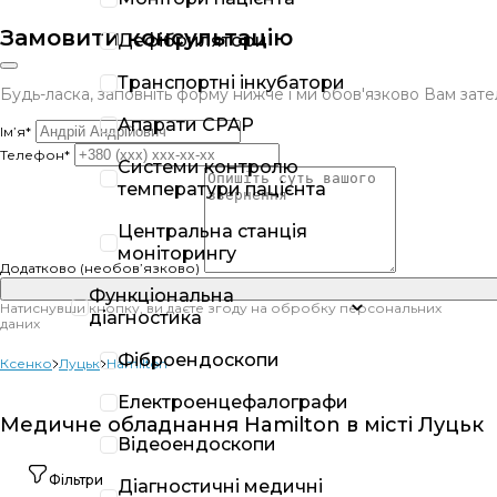
Замовити консультацію
Дефібрилятори
Транспортні інкубатори
Будь-ласка, заповніть форму нижче і ми обов'язково Вам за
Апарати CPAP
Ім’я*
Телефон*
Системи контролю
температури пацієнта
Центральна станція
моніторингу
Додатково (необов’язково)
Функціональна
Натиснувши кнопку, ви даєте згоду на обробку персональних
діагностика
даних
Фіброендоскопи
Ксенко
Луцьк
Hamilton
Електроенцефалографи
Медичне обладнання Hamilton в місті Луцьк
Відеоендоскопи
Фільтри
Діагностичні медичні