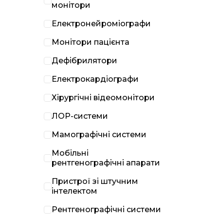
монітори
Електронейроміографи
Монітори пацієнта
Дефібрилятори
Електрокардіографи
Хірургічні відеомонітори
ЛОР-системи
Мамографічні системи
Мобільні
рентгенографічні апарати
Пристрої зі штучним
інтелектом
Рентгенографічні системи