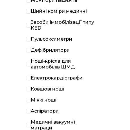
Монітори пацієнта
Шийні коміри медичні
Засоби іммобілізації типу
KED
Пульсоксиметри
Дефібрилятори
Ноші-крісла для
автомобілів ШМД
Електрокардіографи
Ковшові ноші
М'які ноші
Аспіратори
Медичні вакуумні
матраци