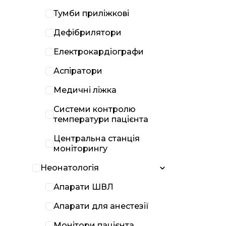
Тумби приліжкові
Дефібрилятори
Електрокардіографи
Аспіратори
Медичні ліжка
Системи контролю
температури пацієнта
Центральна станція
моніторингу
Неонатологія
Апарати ШВЛ
Апарати для анестезії
Монітори пацієнта