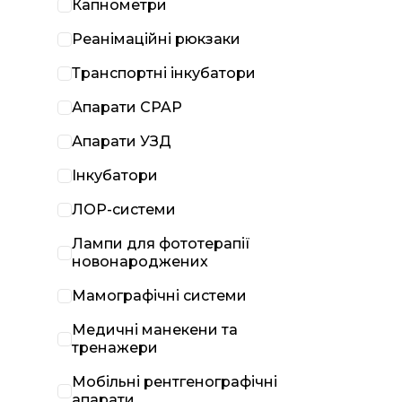
Капнометри
Реанімаційні рюкзаки
Транспортні інкубатори
Апарати CPAP
Апарати УЗД
Інкубатори
ЛОР-системи
Лампи для фототерапії
новонароджених
Мамографічні системи
Медичні манекени та
тренажери
Мобільні рентгенографічні
апарати