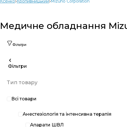
Ксенко
Кропивницький
Mizuho Corporation
Медичне обладнання Mizu
Фільтри
Фільтри
Тип товару
Всі товари
Анестезіологія та інтенсивна терапія
Апарати ШВЛ