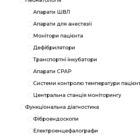
Неонатологія
Апарати ШВЛ
Апарати для анестезії
Монітори пацієнта
Дефібрилятори
Транспортні інкубатори
Апарати CPAP
Системи контролю температури пацієн
Центральна станція моніторингу
Функціональна діагностика
Фіброендоскопи
Електроенцефалографи