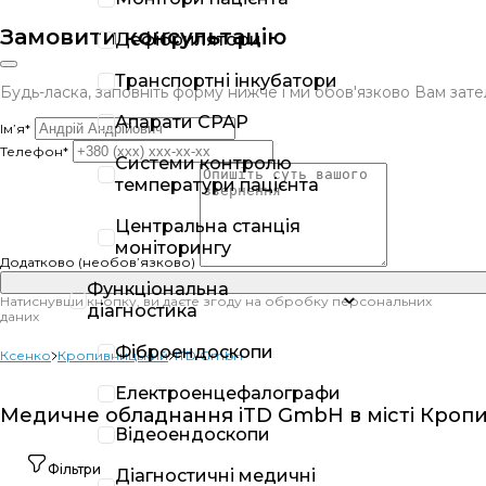
Замовити консультацію
Дефібрилятори
Транспортні інкубатори
Будь-ласка, заповніть форму нижче і ми обов'язково Вам за
Апарати CPAP
Ім’я*
Телефон*
Системи контролю
температури пацієнта
Центральна станція
моніторингу
Додатково (необов’язково)
Функціональна
Натиснувши кнопку, ви даєте згоду на обробку персональних
діагностика
даних
Фіброендоскопи
Ксенко
Кропивницький
iTD GmbH
Електроенцефалографи
Медичне обладнання iTD GmbH в місті Кроп
Відеоендоскопи
Фільтри
Діагностичні медичні