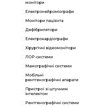
монітори
Електронейроміографи
Монітори пацієнта
Дефібрилятори
Електрокардіографи
Хірургічні відеомонітори
ЛОР-системи
Мамографічні системи
Мобільні
рентгенографічні апарати
Пристрої зі штучним
інтелектом
Рентгенографічні системи