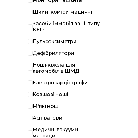
Монітори пацієнта
Шийні коміри медичні
Засоби іммобілізації типу
KED
Пульсоксиметри
Дефібрилятори
Ноші-крісла для
автомобілів ШМД
Електрокардіографи
Ковшові ноші
М'які ноші
Аспіратори
Медичні вакуумні
матраци