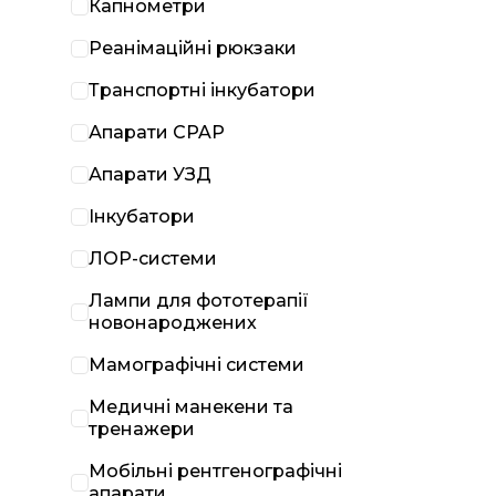
Капнометри
Реанімаційні рюкзаки
Транспортні інкубатори
Апарати CPAP
Апарати УЗД
Інкубатори
ЛОР-системи
Лампи для фототерапії
новонароджених
Мамографічні системи
Медичні манекени та
тренажери
Мобільні рентгенографічні
апарати