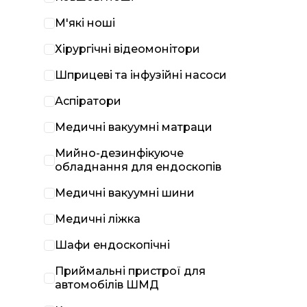
М'які ноші
Хірургічні відеомонітори
Шприцеві та інфузійні насоси
Аспіратори
Медичні вакуумні матраци
Мийно-дезинфікуюче
обладнання для ендоскопів
Медичні вакуумні шини
Медичні ліжка
Шафи ендоскопічні
Приймальні пристрої для
автомобілів ШМД