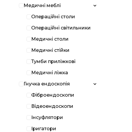
Медичні меблі
Операційні столи
Операційні світильники
Медичні столи
Медичні стійки
Тумби приліжкові
Медичні ліжка
Гнучка ендоскопія
Фіброендоскопи
Відеоендоскопи
Інсуфлятори
Іригатори