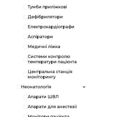
Тумби приліжкові
Дефібрилятори
Електрокардіографи
Аспіратори
Медичні ліжка
Системи контролю
температури пацієнта
Центральна станція
моніторингу
Неонатологія
Апарати ШВЛ
Апарати для анестезії
Монітори пацієнта