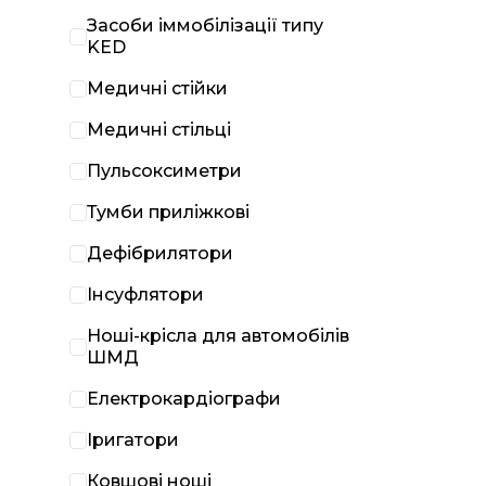
Засоби іммобілізації типу
KED
Медичні стійки
Медичні стільці
Пульсоксиметри
Тумби приліжкові
Дефібрилятори
Інсуфлятори
Ноші-крісла для автомобілів
ШМД
Електрокардіографи
Іригатори
Ковшові ноші