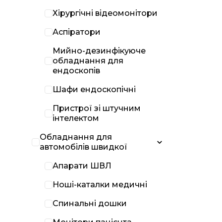
Хірургічні відеомонітори
Аспіратори
Мийно-дезинфікуюче
обладнання для
ендоскопів
Шафи ендоскопічні
Пристрої зі штучним
інтелектом
Обладнання для
автомобілів швидкої
Апарати ШВЛ
Ноші-каталки медичні
Спинальні дошки