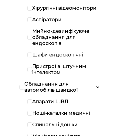
Хірургічні відеомонітори
Аспіратори
Мийно-дезинфікуюче
обладнання для
ендоскопів
Шафи ендоскопічні
Пристрої зі штучним
інтелектом
Обладнання для
автомобілів швидкої
Апарати ШВЛ
Ноші-каталки медичні
Спинальні дошки