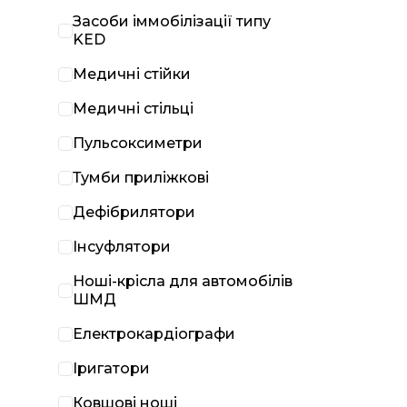
Засоби іммобілізації типу
KED
Медичні стійки
Медичні стільці
Пульсоксиметри
Тумби приліжкові
Дефібрилятори
Інсуфлятори
Ноші-крісла для автомобілів
ШМД
Електрокардіографи
Іригатори
Ковшові ноші