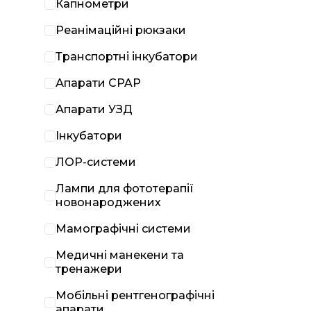
Капнометри
Реанімаційні рюкзаки
Транспортні інкубатори
Апарати CPAP
Апарати УЗД
Інкубатори
ЛОР-системи
Лампи для фототерапії
новонароджених
Мамографічні системи
Медичні манекени та
тренажери
Мобільні рентгенографічні
апарати