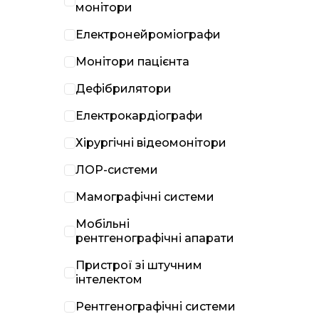
монітори
Електронейроміографи
Монітори пацієнта
Дефібрилятори
Електрокардіографи
Хірургічні відеомонітори
ЛОР-системи
Мамографічні системи
Мобільні
рентгенографічні апарати
Пристрої зі штучним
інтелектом
Рентгенографічні системи