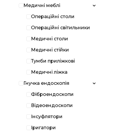
Медичні меблі
Операційні столи
Операційні світильники
Медичні столи
Медичні стійки
Тумби приліжкові
Медичні ліжка
Гнучка ендоскопія
Фіброендоскопи
Відеоендоскопи
Інсуфлятори
Іригатори