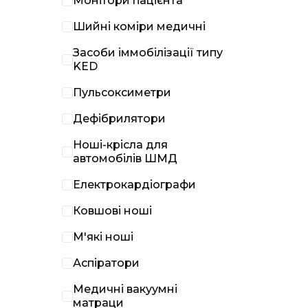
Монітори пацієнта
Шийні коміри медичні
Засоби іммобілізації типу
KED
Пульсоксиметри
Дефібрилятори
Ноші-крісла для
автомобілів ШМД
Електрокардіографи
Ковшові ноші
М'які ноші
Аспіратори
Медичні вакуумні
матраци