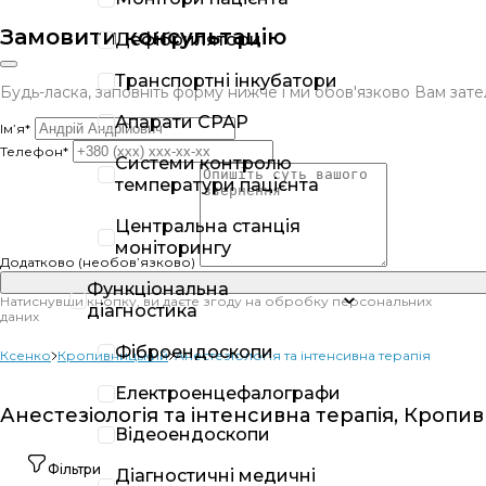
Замовити консультацію
Дефібрилятори
Транспортні інкубатори
Будь-ласка, заповніть форму нижче і ми обов'язково Вам за
Апарати CPAP
Ім’я*
Телефон*
Системи контролю
температури пацієнта
Центральна станція
моніторингу
Додатково (необов’язково)
Функціональна
Натиснувши кнопку, ви даєте згоду на обробку персональних
діагностика
даних
Фіброендоскопи
Ксенко
Кропивницький
Анестезіологія та інтенсивна терапія
Електроенцефалографи
Анестезіологія та інтенсивна терапія, Кроп
Відеоендоскопи
Фільтри
Діагностичні медичні