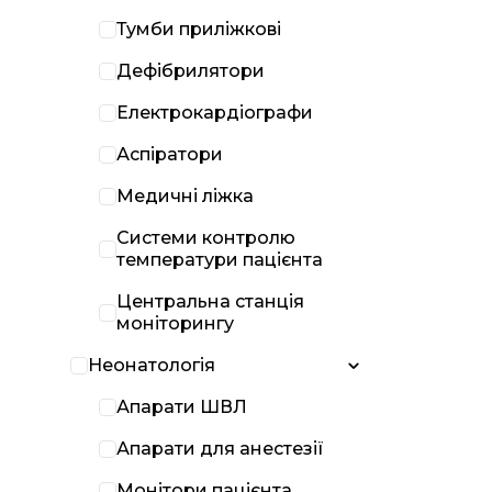
Тумби приліжкові
Дефібрилятори
Електрокардіографи
Аспіратори
Медичні ліжка
Системи контролю
температури пацієнта
Центральна станція
моніторингу
Неонатологія
Апарати ШВЛ
Апарати для анестезії
Монітори пацієнта