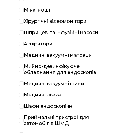
М'які ноші
Хірургічні відеомонітори
Шприцеві та інфузійні насоси
Аспіратори
Медичні вакуумні матраци
Мийно-дезинфікуюче
обладнання для ендоскопів
Медичні вакуумні шини
Медичні ліжка
Шафи ендоскопічні
Приймальні пристрої для
автомобілів ШМД