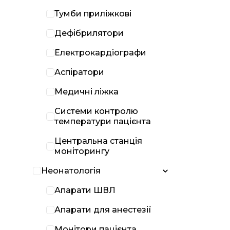
Тумби приліжкові
Дефібрилятори
Електрокардіографи
Аспіратори
Медичні ліжка
Системи контролю
температури пацієнта
Центральна станція
моніторингу
Неонатологія
Апарати ШВЛ
Апарати для анестезії
Монітори пацієнта