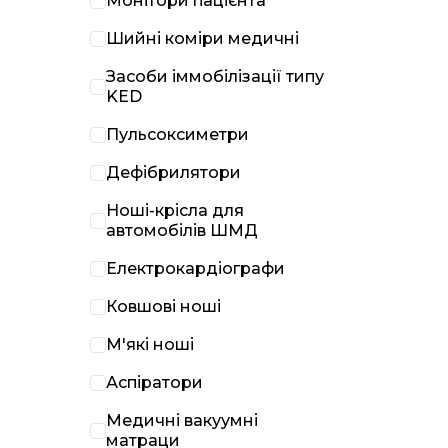
Монітори пацієнта
Шийні коміри медичні
Засоби іммобілізації типу
KED
Пульсоксиметри
Дефібрилятори
Ноші-крісла для
автомобілів ШМД
Електрокардіографи
Ковшові ноші
М'які ноші
Аспіратори
Медичні вакуумні
матраци