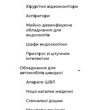
Хірургічні відеомонітори
Аспіратори
Мийно-дезинфікуюче
обладнання для
ендоскопів
Шафи ендоскопічні
Пристрої зі штучним
інтелектом
Обладнання для
автомобілів швидкої
Апарати ШВЛ
Ноші-каталки медичні
Спинальні дошки