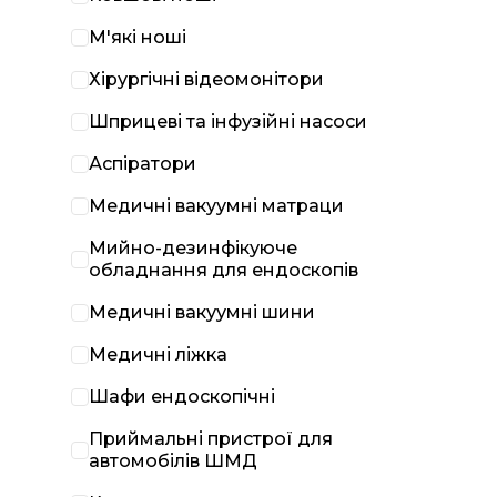
М'які ноші
Хірургічні відеомонітори
Шприцеві та інфузійні насоси
Аспіратори
Медичні вакуумні матраци
Мийно-дезинфікуюче
обладнання для ендоскопів
Медичні вакуумні шини
Медичні ліжка
Шафи ендоскопічні
Приймальні пристрої для
автомобілів ШМД