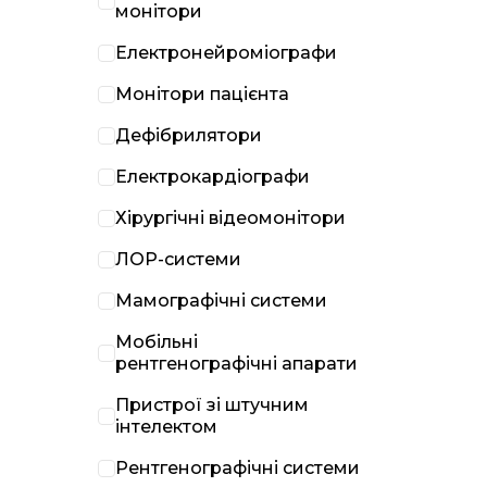
монітори
Електронейроміографи
Монітори пацієнта
Дефібрилятори
Електрокардіографи
Хірургічні відеомонітори
ЛОР-системи
Мамографічні системи
Мобільні
рентгенографічні апарати
Пристрої зі штучним
інтелектом
Рентгенографічні системи