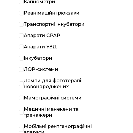
Капнометри
Реанімаційні рюкзаки
Транспортні інкубатори
Апарати CPAP
Апарати УЗД
Інкубатори
ЛОР-системи
Лампи для фототерапії
новонароджених
Мамографічні системи
Медичні манекени та
тренажери
Мобільні рентгенографічні
апарати