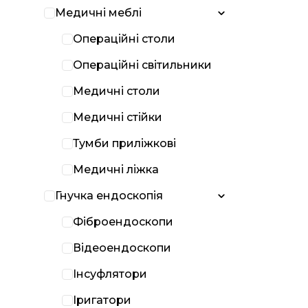
Медичні меблі
Операційні столи
Операційні світильники
Медичні столи
Медичні стійки
Тумби приліжкові
Медичні ліжка
Гнучка ендоскопія
Фіброендоскопи
Відеоендоскопи
Інсуфлятори
Іригатори