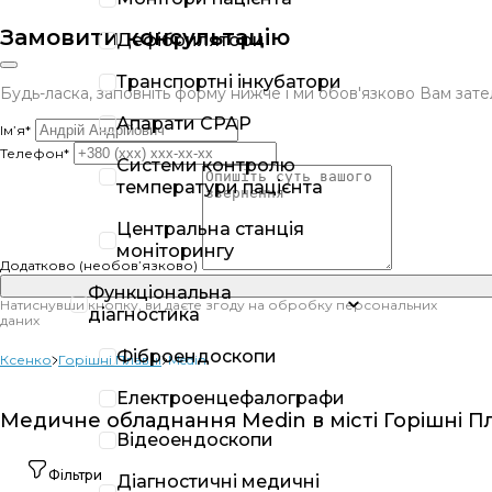
Замовити консультацію
Дефібрилятори
Транспортні інкубатори
Будь-ласка, заповніть форму нижче і ми обов'язково Вам за
Апарати CPAP
Ім’я*
Телефон*
Системи контролю
температури пацієнта
Центральна станція
моніторингу
Додатково (необов’язково)
Функціональна
Натиснувши кнопку, ви даєте згоду на обробку персональних
діагностика
даних
Фіброендоскопи
Ксенко
Горішні Плавні
Medin
Електроенцефалографи
Медичне обладнання Medin в місті Горішні П
Відеоендоскопи
Фільтри
Діагностичні медичні