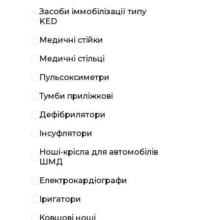
Засоби іммобілізації типу
KED
Медичні стійки
Медичні стільці
Пульсоксиметри
Тумби приліжкові
Дефібрилятори
Інсуфлятори
Ноші-крісла для автомобілів
ШМД
Електрокардіографи
Іригатори
Ковшові ноші