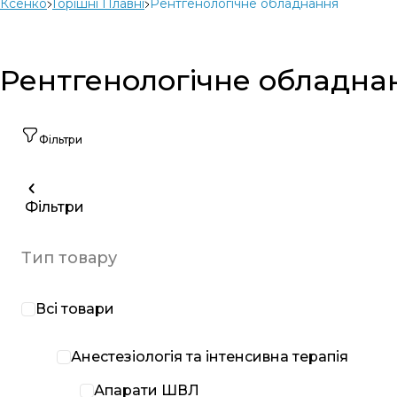
Ксенко
Горішні Плавні
Рентгенологічне обладнання
Рентгенологічне обладнан
Фільтри
Фільтри
Тип товару
Всі товари
Анестезіологія та інтенсивна терапія
Апарати ШВЛ