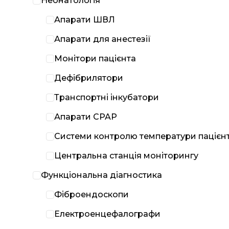
Неонатологія
Апарати ШВЛ
Апарати для анестезії
Монітори пацієнта
Дефібрилятори
Транспортні інкубатори
Апарати CPAP
Системи контролю температури пацієн
Центральна станція моніторингу
Функціональна діагностика
Фіброендоскопи
Електроенцефалографи