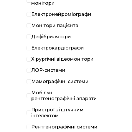
монітори
Електронейроміографи
Монітори пацієнта
Дефібрилятори
Електрокардіографи
Хірургічні відеомонітори
ЛОР-системи
Мамографічні системи
Мобільні
рентгенографічні апарати
Пристрої зі штучним
інтелектом
Рентгенографічні системи