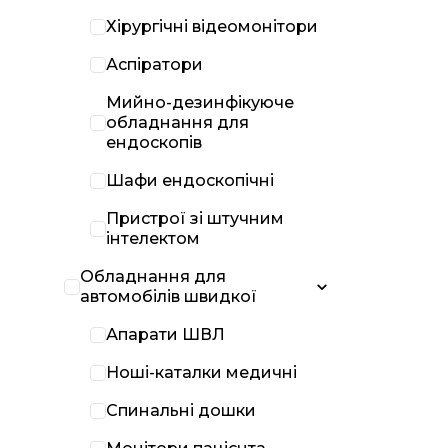
Хірургічні відеомонітори
Аспіратори
Мийно-дезинфікуюче
обладнання для
ендоскопів
Шафи ендоскопічні
Пристрої зі штучним
інтелектом
Обладнання для
автомобілів швидкої
Апарати ШВЛ
Ноші-каталки медичні
Спинальні дошки