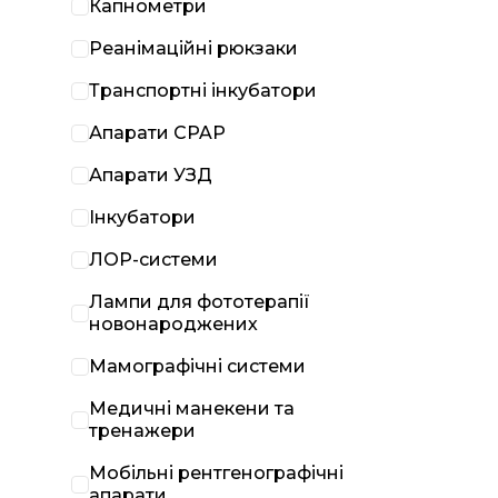
Капнометри
Реанімаційні рюкзаки
Транспортні інкубатори
Апарати CPAP
Апарати УЗД
Інкубатори
ЛОР-системи
Лампи для фототерапії
новонароджених
Мамографічні системи
Медичні манекени та
тренажери
Мобільні рентгенографічні
апарати