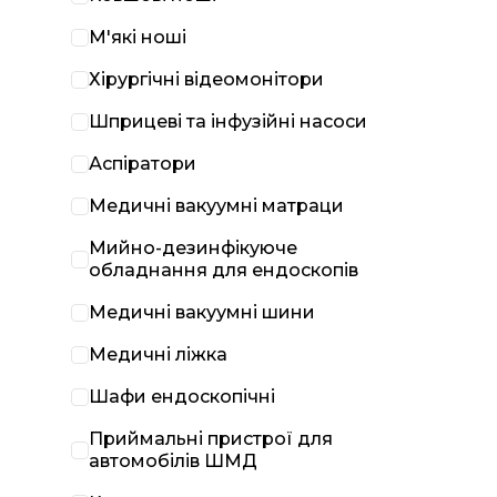
М'які ноші
Хірургічні відеомонітори
Шприцеві та інфузійні насоси
Аспіратори
Медичні вакуумні матраци
Мийно-дезинфікуюче
обладнання для ендоскопів
Медичні вакуумні шини
Медичні ліжка
Шафи ендоскопічні
Приймальні пристрої для
автомобілів ШМД