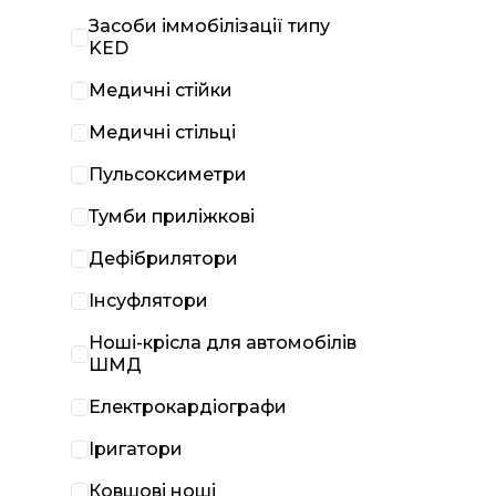
Засоби іммобілізації типу
KED
Медичні стійки
Медичні стільці
Пульсоксиметри
Тумби приліжкові
Дефібрилятори
Інсуфлятори
Ноші-крісла для автомобілів
ШМД
Електрокардіографи
Іригатори
Ковшові ноші