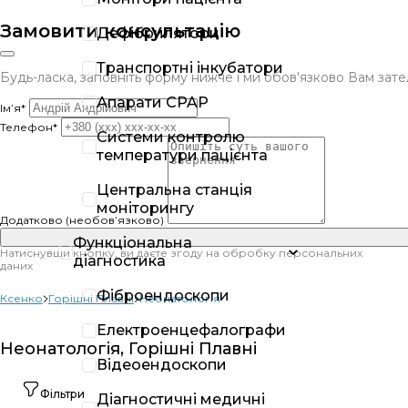
Замовити консультацію
Дефібрилятори
Транспортні інкубатори
Будь-ласка, заповніть форму нижче і ми обов'язково Вам за
Апарати CPAP
Ім’я*
Телефон*
Системи контролю
температури пацієнта
Центральна станція
моніторингу
Додатково (необов’язково)
Функціональна
Натиснувши кнопку, ви даєте згоду на обробку персональних
діагностика
даних
Фіброендоскопи
Ксенко
Горішні Плавні
Неонатологія
Електроенцефалографи
Неонатологія, Горішні Плавні
Відеоендоскопи
Фільтри
Діагностичні медичні