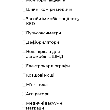
Монітори пацієнта
Шийні коміри медичні
Засоби іммобілізації типу
KED
Пульсоксиметри
Дефібрилятори
Ноші-крісла для
автомобілів ШМД
Електрокардіографи
Ковшові ноші
М'які ноші
Аспіратори
Медичні вакуумні
матраци