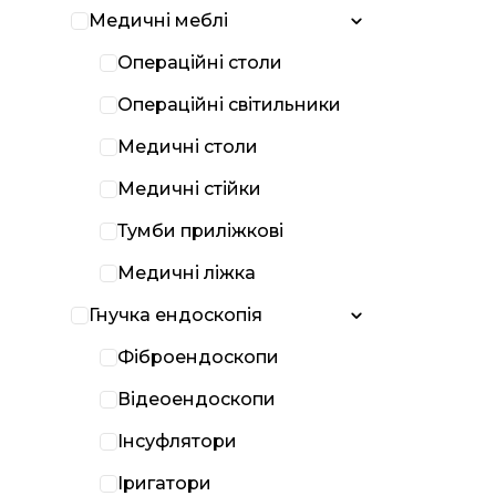
Медичні меблі
Операційні столи
Операційні світильники
Медичні столи
Медичні стійки
Тумби приліжкові
Медичні ліжка
Гнучка ендоскопія
Фіброендоскопи
Відеоендоскопи
Інсуфлятори
Іригатори