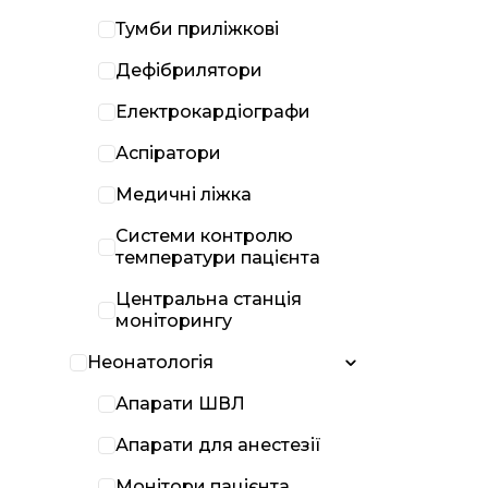
Тумби приліжкові
Дефібрилятори
Електрокардіографи
Аспіратори
Медичні ліжка
Системи контролю
температури пацієнта
Центральна станція
моніторингу
Неонатологія
Апарати ШВЛ
Апарати для анестезії
Монітори пацієнта