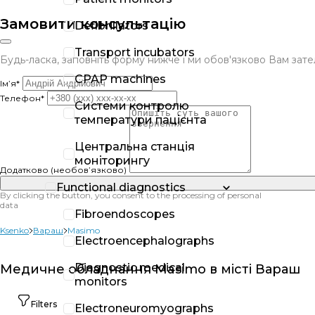
Замовити консультацію
Defibrillators
Transport incubators
Будь-ласка, заповніть форму нижче і ми обов'язково Вам за
CPAP machines
Ім’я*
Телефон*
Системи контролю
температури пацієнта
Центральна станція
моніторингу
Додатково (необов’язково)
Functional diagnostics
By clicking the button, you consent to the processing of personal
data
Fibroendoscopes
Ksenko
Вараш
Masimo
Electroencephalographs
Diagnostic medical
Медичне обладнання Masimo в місті Вараш
monitors
Filters
Electroneuromyographs