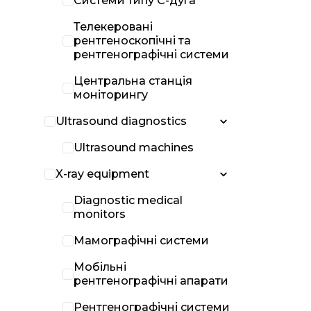
Системи типу С-дуга
Телекеровані
рентгеноскопічні та
рентгенографічні системи
Центральна станція
моніторингу
Ultrasound diagnostics
Ultrasound machines
X-ray equipment
Diagnostic medical
monitors
Мамографічні системи
Мобільні
рентгенографічні апарати
Рентгенографічні системи