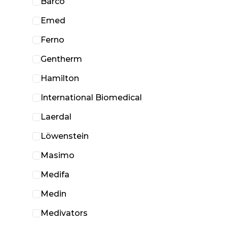
Barco
Emed
Ferno
Gentherm
Hamilton
International Biomedical
Laerdal
Löwenstein
Masimo
Medifa
Medin
Medivators