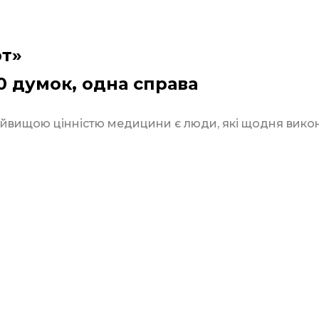
рт»
00 думок, одна справа
йвищою цінністю медицини є люди, які щодня викону