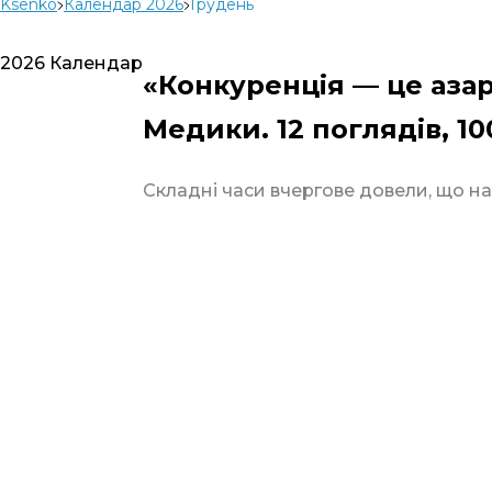
Ksenko
Календар 2026
Грудень
2026 Календар
«Конкуренція — це аза
Медики. 12 поглядів, 1
Складні часи вчергове довели, що на
01