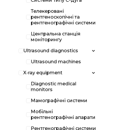
Системи типу С-дуга
Телекеровані
рентгеноскопічні та
рентгенографічні системи
Центральна станція
моніторингу
Ultrasound diagnostics
Ultrasound machines
X-ray equipment
Diagnostic medical
monitors
Мамографічні системи
Мобільні
рентгенографічні апарати
Рентгенографічні системи