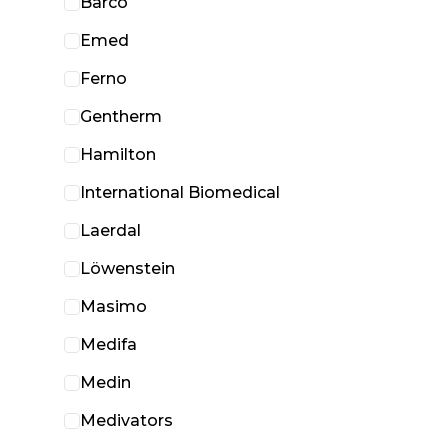
Barco
Emed
Ferno
Gentherm
Hamilton
International Biomedical
Laerdal
Löwenstein
Masimo
Medifa
Medin
Medivators