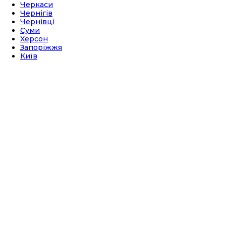
Черкаси
Чернігів
Чернівці
Суми
Херсон
Запоріжжя
Київ