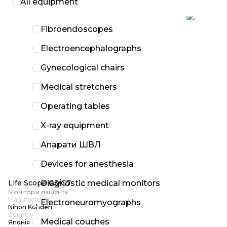
All equipment
Fibroendoscopes
Electroencephalographs
Gynecological chairs
Medical stretchers
Operating tables
X-ray equipment
Апарати ШВЛ
Devices for anesthesia
Diagnostic medical monitors
Life Scope G5/G7
Монітори пацієнта
Manufacturer
Electroneuromyographs
Nihon Kohden
Country
Medical couches
Японія