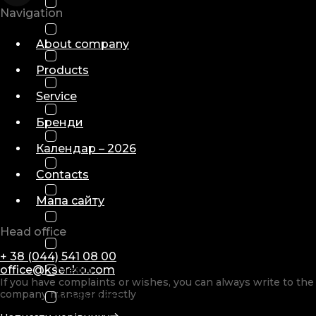
Barco
Navigation
Emed
About company
Ferno
Products
Gentherm
Service
Hamilton
Бренди
International Biomedical
Календар – 2026
Laerdal
Contacts
Löwenstein
Мапа сайту
Masimo
Head office
Medifa
+ 38 (044) 541 08 00
office@ksenko.com
Medin
If you have complaints or wishes, you can always write to the
company manager directly
Medivators