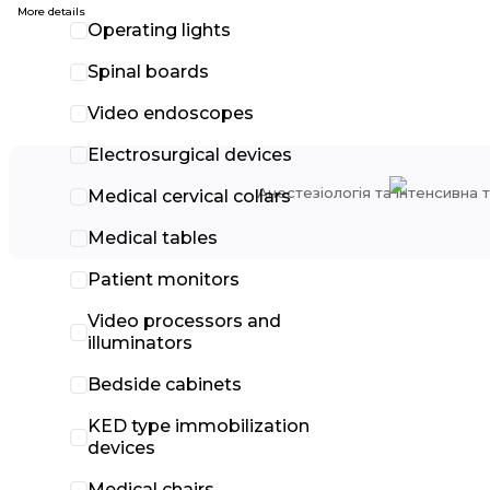
More details
Operating lights
Spinal boards
Video endoscopes
AB Germa
Electrosurgical devices
Анестезіологія та інтенсивна 
Medical cervical collars
Medical tables
Patient monitors
Video processors and
illuminators
Bedside cabinets
KED type immobilization
devices
Medical chairs