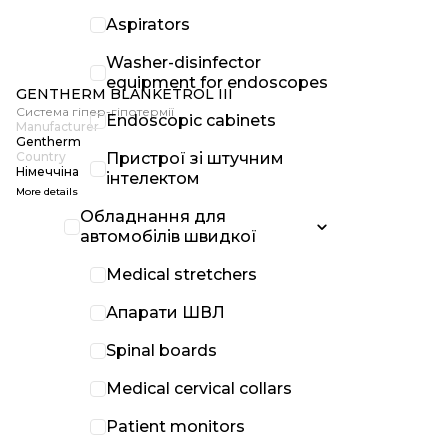
Aspirators
Washer-disinfector
equipment for endoscopes
GENTHERM BLANKETROL III
Система гіпер-гіпотермії
Endoscopic cabinets
Manufacturer
Gentherm
Пристрої зі штучним
Country
Німеччіна
інтелектом
More details
Обладнання для
автомобілів швидкої
Medical stretchers
Апарати ШВЛ
Spinal boards
Medical cervical collars
Patient monitors