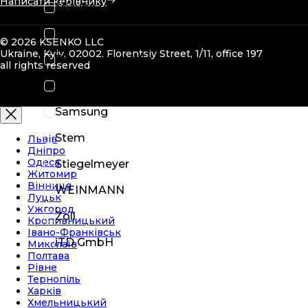
Написати керівнику
Mizuho
Nihon Kohden
© 2026 KSENKO LLC
Ukraine, Kyiv, 02002, Florentsiy Street, 1/11, office 197
Pentax medical
all rights reserved
Radiologia
Samsung
Stem
Львів
Дніпро
Одеса
Stiegelmeyer
Житомир
Вінниця
WEINMANN
Луцьк
Ужгород
Zoll
Кропивницький
Івано-Франківськ
iTD GmbH
Миколаїв
Полтава
Рівне
Тернопіль
Харків
Хмельницький