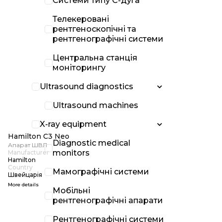
Системи типу С-дуга
Телекеровані
рентгеноскопічні та
рентгенографічні системи
Центральна станція
моніторингу
Ultrasound diagnostics
Ultrasound machines
X-ray equipment
Hamilton C3 Neo
Diagnostic medical
Апарат ШВЛ
monitors
Manufacturer
Hamilton
Country
Мамографічні системи
Швейцарія
More details
Мобільні
рентгенографічні апарати
Рентгенографічні системи