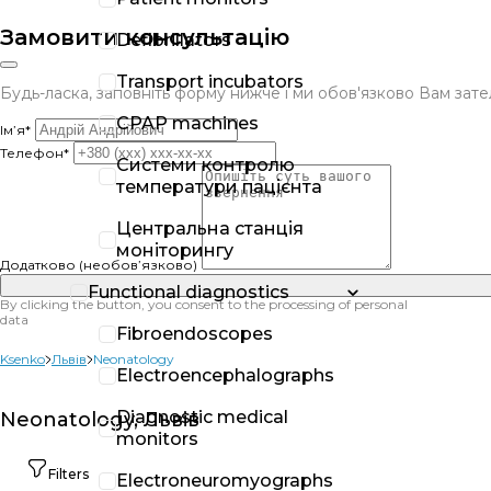
Замовити консультацію
Defibrillators
Transport incubators
Будь-ласка, заповніть форму нижче і ми обов'язково Вам за
CPAP machines
Ім’я*
Телефон*
Системи контролю
температури пацієнта
Центральна станція
моніторингу
Додатково (необов’язково)
Functional diagnostics
By clicking the button, you consent to the processing of personal
data
Fibroendoscopes
Ksenko
Львів
Neonatology
Electroencephalographs
Diagnostic medical
Neonatology, Львів
monitors
Filters
Electroneuromyographs