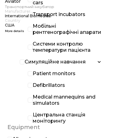
Aviator
cars
Транспортний інкубатор
Manufacturer
Transport incubators
International Biomedical
Country
США
Мобільні
More details
рентгенографічні апарати
Системи контролю
температури пацієнта
Симуляційне навчання
Patient monitors
Defibrillators
Medical mannequins and
simulators
Центральна станція
моніторингу
Equipment