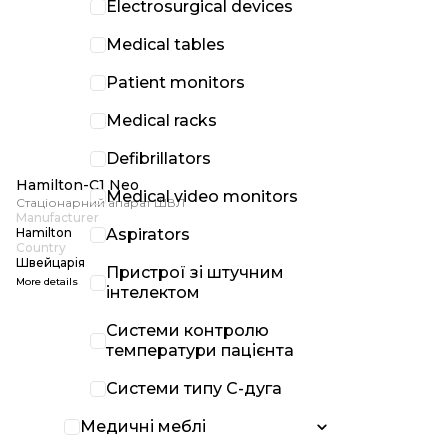
Electrosurgical devices
Medical tables
Patient monitors
Medical racks
Defibrillators
Hamilton-C1 Neo
Medical video monitors
Стаціонарний апарат ШВЛ
Manufacturer
Hamilton
Aspirators
Country
Швейцарія
Пристрої зі штучним
More details
інтелектом
Системи контролю
температури пацієнта
Системи типу С-дуга
Медичні меблі