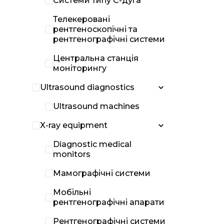
Системи типу С-дуга
Телекеровані
рентгеноскопічні та
рентгенографічні системи
Центральна станція
моніторингу
Ultrasound diagnostics
Ultrasound machines
X-ray equipment
Diagnostic medical
monitors
Мамографічні системи
Мобільні
рентгенографічні апарати
Рентгенографічні системи