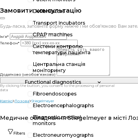
Замовити консультацію
Defibrillators
Transport incubators
Будь-ласка, заповніть форму нижче і ми обов'язково Вам за
CPAP machines
Ім’я*
Телефон*
Системи контролю
температури пацієнта
Центральна станція
моніторингу
Додатково (необов’язково)
Functional diagnostics
By clicking the button, you consent to the processing of personal
data
Fibroendoscopes
Ksenko
Лозова
Stiegelmeyer
Electroencephalographs
Diagnostic medical
Медичне обладнання Stiegelmeyer в місті Ло
monitors
Filters
Electroneuromyographs