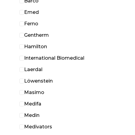
Barco
Emed
Ferno
Gentherm
Hamilton
International Biomedical
Laerdal
Löwenstein
Masimo
Medifa
Medin
Medivators