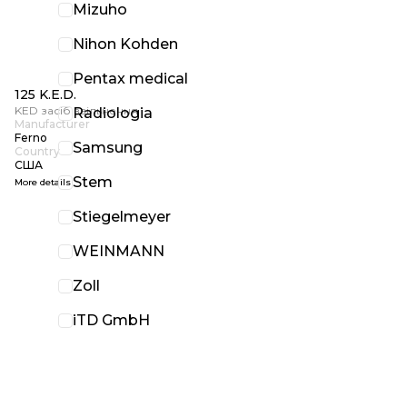
Mizuho
Nihon Kohden
Pentax medical
125 K.E.D.
KED засіб звільнення
Radiologia
Manufacturer
Ferno
Samsung
Country
США
Stem
More details
Stiegelmeyer
WEINMANN
Zoll
iTD GmbH