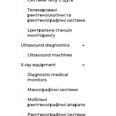
Системи типу С-дуга
Телекеровані
рентгеноскопічні та
рентгенографічні системи
Центральна станція
моніторингу
Ultrasound diagnostics
Ultrasound machines
X-ray equipment
Diagnostic medical
monitors
Мамографічні системи
Мобільні
рентгенографічні апарати
Рентгенографічні системи