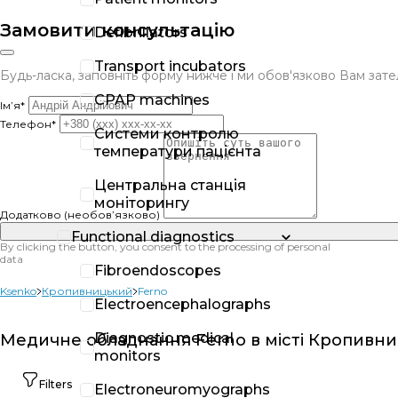
Замовити консультацію
Defibrillators
Transport incubators
Будь-ласка, заповніть форму нижче і ми обов'язково Вам за
CPAP machines
Ім’я*
Телефон*
Системи контролю
температури пацієнта
Центральна станція
моніторингу
Додатково (необов’язково)
Functional diagnostics
By clicking the button, you consent to the processing of personal
data
Fibroendoscopes
Ksenko
Кропивницький
Ferno
Electroencephalographs
Diagnostic medical
Медичне обладнання Ferno в місті Кропивн
monitors
Filters
Electroneuromyographs