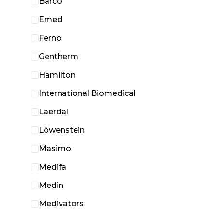
Barco
Emed
Ferno
Gentherm
Hamilton
International Biomedical
Laerdal
Löwenstein
Masimo
Medifa
Medin
Medivators