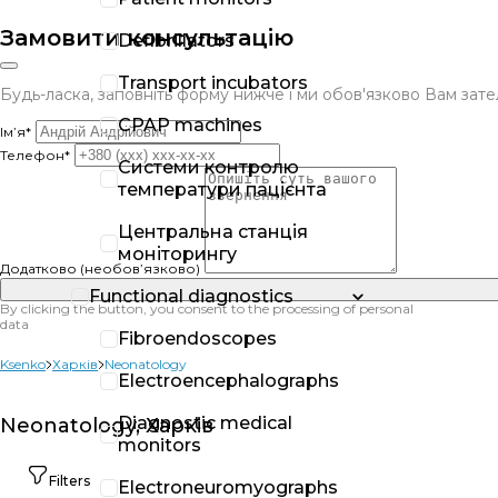
Замовити консультацію
Defibrillators
Transport incubators
Будь-ласка, заповніть форму нижче і ми обов'язково Вам за
CPAP machines
Ім’я*
Телефон*
Системи контролю
температури пацієнта
Центральна станція
моніторингу
Додатково (необов’язково)
Functional diagnostics
By clicking the button, you consent to the processing of personal
data
Fibroendoscopes
Ksenko
Харків
Neonatology
Electroencephalographs
Diagnostic medical
Neonatology, Харків
monitors
Filters
Electroneuromyographs