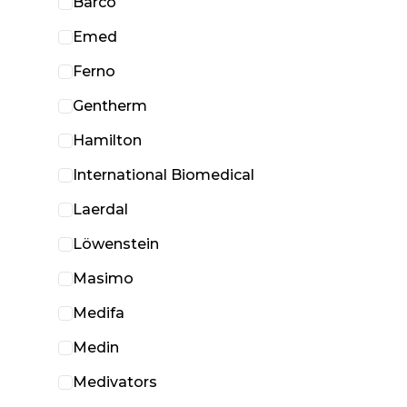
Barco
Emed
Ferno
Gentherm
Hamilton
International Biomedical
Laerdal
Löwenstein
Masimo
Medifa
Medin
Medivators