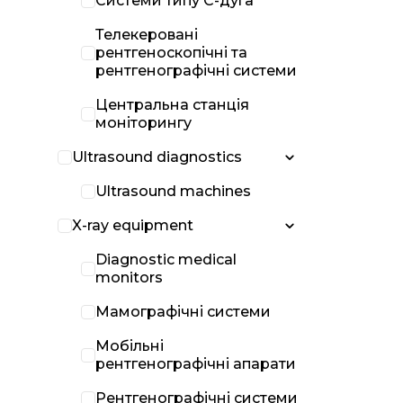
Системи типу С-дуга
Телекеровані
рентгеноскопічні та
рентгенографічні системи
Центральна станція
моніторингу
Ultrasound diagnostics
Ultrasound machines
X-ray equipment
Diagnostic medical
monitors
Мамографічні системи
Мобільні
рентгенографічні апарати
Рентгенографічні системи