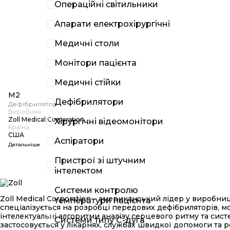
Операційні світильники
Апарати електрохірургічні
Медичні столи
Монітори пацієнта
Медичні стійки
M2
Дефібрилятори
Дефібрилятор
Виробник
Zoll Medical Corporation
Хірургічні відеомонітори
Країна
США
Аспіратори
Детальніше
Пристрої зі штучним
інтелектом
Системи контролю
Zoll Medical Corporation – американський лідер у виробниц
температури пацієнта
спеціалізується на розробці передових дефібриляторів, мон
інтелектуальні алгоритми аналізу серцевого ритму та си
Системи типу С-дуга
застосовується у лікарнях, службах швидкої допомоги та р