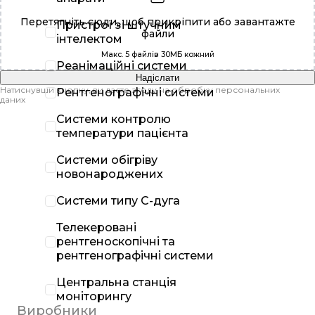
Перетягніть сюди, щоб прикріпити або
завантажте
Пристрої зі штучним
файли
інтелектом
Макс. 5 файлів 30МБ кожний
Реанімаційні системи
Надіслати
Натиснувши кнопку, ви даєте згоду на обробку персональних
Рентгенографічні системи
даних
Системи контролю
температури пацієнта
Системи обігріву
новонароджених
Системи типу С-дуга
Телекеровані
рентгеноскопічні та
рентгенографічні системи
Центральна станція
моніторингу
Виробники