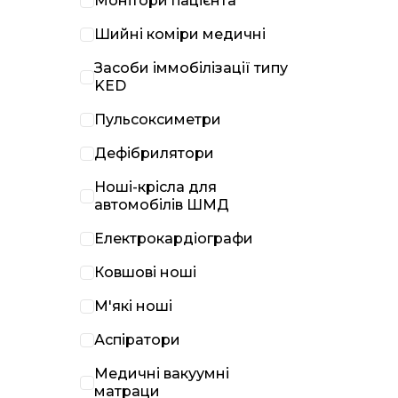
Монітори пацієнта
Шийні коміри медичні
Засоби іммобілізації типу
KED
Пульсоксиметри
Дефібрилятори
Ноші-крісла для
автомобілів ШМД
Електрокардіографи
Ковшові ноші
М'які ноші
Аспіратори
Медичні вакуумні
матраци