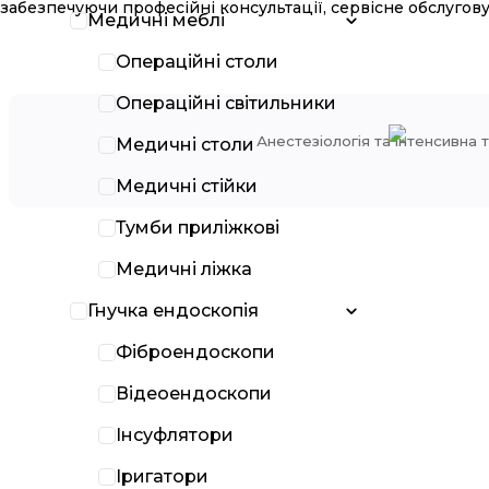
забезпечуючи професійні консультації, сервісне обслугов
Медичні меблі
Операційні столи
AB Germa
Операційні світильники
Анестезіологія та інтенсивна 
Медичні столи
Медичні стійки
Тумби приліжкові
Медичні ліжка
Гнучка ендоскопія
Фіброендоскопи
Відеоендоскопи
Інсуфлятори
Іригатори