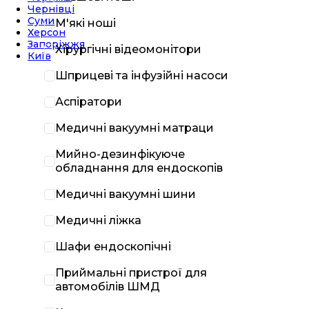
Чернівці
Суми
М'які ноші
Херсон
Запоріжжя
Хірургічні відеомонітори
Київ
Шприцеві та інфузійні насоси
Аспіратори
Медичні вакуумні матраци
Мийно-дезинфікуюче
обладнання для ендоскопів
Медичні вакуумні шини
Медичні ліжка
Шафи ендоскопічні
Приймальні пристрої для
автомобілів ШМД