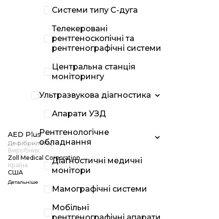
Системи типу С-дуга
Телекеровані
рентгеноскопічні та
рентгенографічні системи
Центральна станція
моніторингу
Ультразвукова діагностика
Апарати УЗД
Рентгенологічне
AED Plus
обладнання
Дефібрилятор
Виробник
Zoll Medical Corporation
Діагностичні медичні
Країна
монітори
США
Детальніше
Мамографічні системи
Мобільні
рентгенографічні апарати