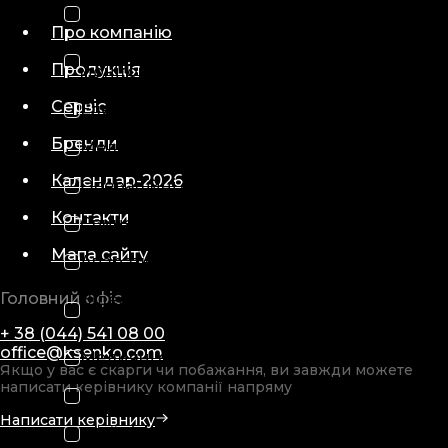
Відеоендоскопи
Про компанію
Діагностичні медичні
Продукція
монітори
Сервіс
Електронейроміографи
Бренди
Медичні кушетки
Календар-2026
Операційні світильники
Контакти
Спинальні дошки
Мапа сайту
Апарати електрохірургічні
Головний офіс
Відеопроцесори та
освітлювачі
+ 38 (044) 541 08 00
office@ksenko.com
Медичні столи
Якщо у вас є скарги чи побажання, ви завжди можете
написати керівнику компанії напряму
Монітори пацієнта
Написати керівнику
Шийні коміри медичні