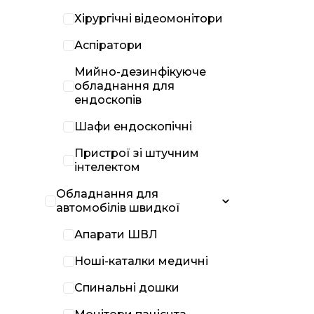
Хірургічні відеомонітори
Аспіратори
Мийно-дезинфікуюче
обладнання для
ендоскопів
Шафи ендоскопічні
Пристрої зі штучним
інтелектом
Обладнання для
автомобілів швидкої
Апарати ШВЛ
Ноші-каталки медичні
Спинальні дошки