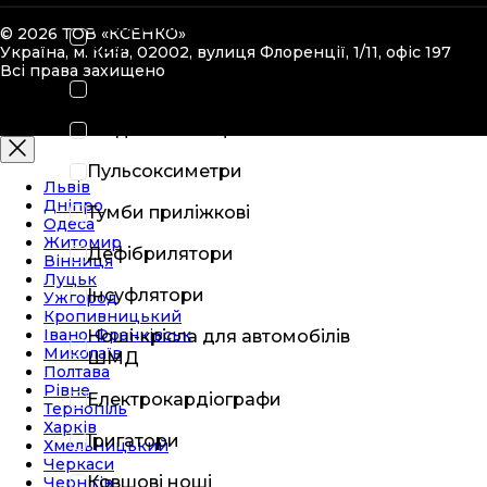
Засоби іммобілізації типу
© 2026 ТОВ «КСЕНКО»
KED
Україна, м. Київ, 02002, вулиця Флоренції, 1/11, офіс 197
Всі права захищено
Медичні стійки
Медичні стільці
Пульсоксиметри
Львів
Дніпро
Тумби приліжкові
Одеса
Житомир
Дефібрилятори
Вінниця
Луцьк
Інсуфлятори
Ужгород
Кропивницький
Івано-Франківськ
Ноші-крісла для автомобілів
Миколаїв
ШМД
Полтава
Рівне
Електрокардіографи
Тернопіль
Харків
Іригатори
Хмельницький
Черкаси
Ковшові ноші
Чернігів