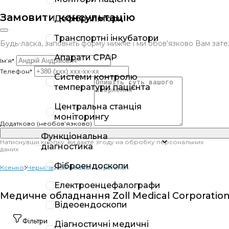
Замовити консультацію
Дефібрилятори
Транспортні інкубатори
Будь-ласка, заповніть форму нижче і ми обов'язково Вам за
Апарати CPAP
Ім’я*
Телефон*
Системи контролю
температури пацієнта
Центральна станція
моніторингу
Додатково (необов’язково)
Функціональна
Натиснувши кнопку, ви даєте згоду на обробку персональних
діагностика
даних
Фіброендоскопи
Ксенко
Чернігів
Zoll Medical Corporation
Електроенцефалографи
Медичне обладнання Zoll Medical Corporation 
Відеоендоскопи
Фільтри
Діагностичні медичні