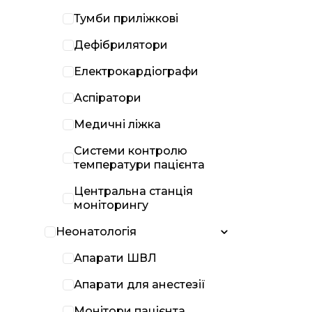
Тумби приліжкові
Дефібрилятори
Електрокардіографи
Аспіратори
Медичні ліжка
Системи контролю
температури пацієнта
Центральна станція
моніторингу
Неонатологія
Апарати ШВЛ
Апарати для анестезії
Монітори пацієнта