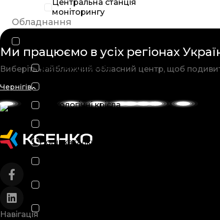
Центральна станція
моніторингу
Обладнання
Все обладнання
Ми працюємо в усіх
регіонах Украї
Фіброендоскопи
Виберіть найближчий обласний
центр, щоб подиви
Апарати ШВЛ
Чернігів
Гінекологічні крісла
Електроенцефалографи
Ноші-каталки медичні
Операційні столи
Рентгенологічне
обладнання
Апарати для анестезії
Навігація