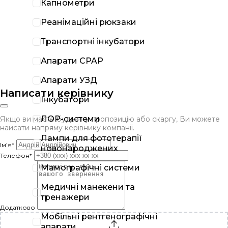
Капнометри
Реанімаційні рюкзаки
Транспортні інкубатори
Апарати CPAP
Апарати УЗД
Написати керівнику
Інкубатори
ЛОР-системи
Якщо ви маєте будь-яку пропозицію або скаргу, Ви можете
наисати напряму керівнику компанії.
Лампи для фототерапії
Ім’я*
новонароджених
Телефон*
Мамографічні системи
Медичні манекени та
тренажери
Додатково
Мобільні рентгенографічні
апарати