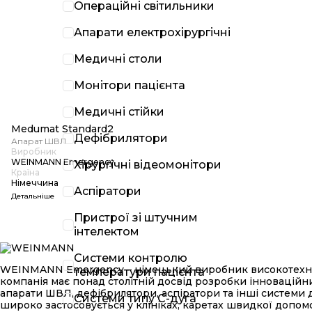
Операційні світильники
Апарати електрохірургічні
Медичні столи
Монітори пацієнта
Медичні стійки
Medumat Standard2
Дефібрилятори
Апарат ШВЛ
Виробник
WEINMANN Emergency
Хірургічні відеомонітори
Країна
Німеччина
Аспіратори
Детальніше
Пристрої зі штучним
інтелектом
Системи контролю
WEINMANN Emergency – німецький виробник високотехнолог
температури пацієнта
компанія має понад столітній досвід розробки інновацій
апарати ШВЛ, дефібрилятори, аспіратори та інші системи д
Системи типу С-дуга
широко застосовується у клініках, каретах швидкої допо