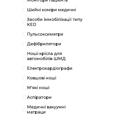
Монітори пацієнта
Шийні коміри медичні
Засоби іммобілізації типу
KED
Пульсоксиметри
Дефібрилятори
Ноші-крісла для
автомобілів ШМД
Електрокардіографи
Ковшові ноші
М'які ноші
Аспіратори
Медичні вакуумні
матраци