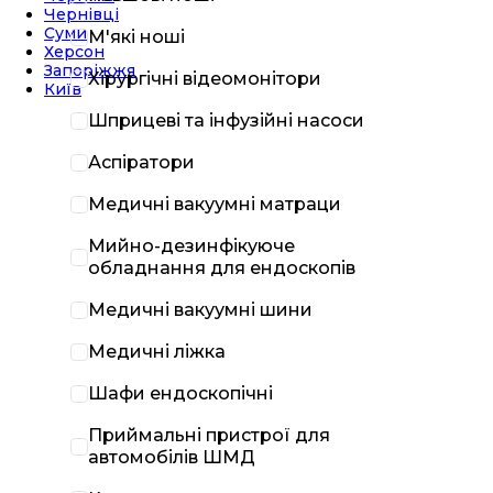
Чернівці
Суми
М'які ноші
Херсон
Запоріжжя
Хірургічні відеомонітори
Київ
Шприцеві та інфузійні насоси
Аспіратори
Медичні вакуумні матраци
Мийно-дезинфікуюче
обладнання для ендоскопів
Медичні вакуумні шини
Медичні ліжка
Шафи ендоскопічні
Приймальні пристрої для
автомобілів ШМД