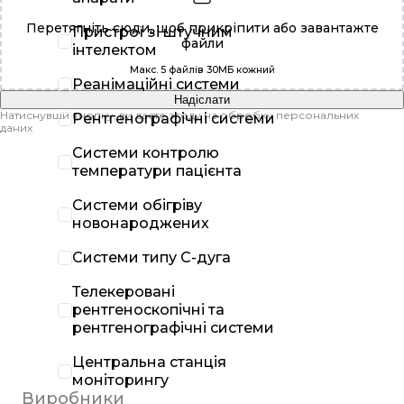
Перетягніть сюди, щоб прикріпити або
завантажте
Пристрої зі штучним
файли
інтелектом
Макс. 5 файлів 30МБ кожний
Реанімаційні системи
Надіслати
Натиснувши кнопку, ви даєте згоду на обробку персональних
Рентгенографічні системи
даних
Системи контролю
температури пацієнта
Системи обігріву
новонароджених
Системи типу С-дуга
Телекеровані
рентгеноскопічні та
рентгенографічні системи
Центральна станція
моніторингу
Виробники