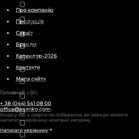
Відеоендоскопи
Про компанію
Діагностичні медичні
Продукція
монітори
Сервіс
Електронейроміографи
Бренди
Медичні кушетки
Календар-2026
Операційні світильники
Контакти
Спинальні дошки
Мапа сайту
Апарати електрохірургічні
Головний офіс
Відеопроцесори та
освітлювачі
+ 38 (044) 541 08 00
office@ksenko.com
Медичні столи
Якщо у вас є скарги чи побажання, ви завжди можете
написати керівнику компанії напряму
Монітори пацієнта
Написати керівнику
Шийні коміри медичні