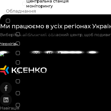
Центральна станція
моніторингу
Обладнання
Все обладнання
Ми працюємо в усіх
регіонах Украї
Фіброендоскопи
Виберіть найближчий обласний
центр, щоб подиви
Апарати ШВЛ
Чернігів
Гінекологічні крісла
Електроенцефалографи
Ноші-каталки медичні
Операційні столи
Рентгенологічне
обладнання
Апарати для анестезії
Навігація