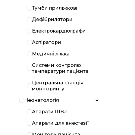
Тумби приліжкові
Дефібрилятори
Електрокардіографи
Аспіратори
Медичні ліжка
Системи контролю
температури пацієнта
Центральна станція
моніторингу
Неонатологія
Апарати ШВЛ
Апарати для анестезії
Монітори пацієнта