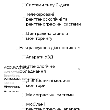
Системи типу С-дуга
Телекеровані
рентгеноскопічні та
рентгенографічні системи
Центральна станція
моніторингу
Ультразвукова діагностика
Апарати УЗД
Рентгенологічне
ACCUVAC Lite
обладнання
Аспіратор
Виробник
WEINMANN Emergency
Діагностичні медичні
Країна
монітори
Німеччина
Детальніше
Мамографічні системи
Мобільні
рентгенографічні апарати