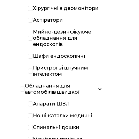
Хірургічні відеомонітори
Аспіратори
Мийно-дезинфікуюче
обладнання для
ендоскопів
Шафи ендоскопічні
Пристрої зі штучним
інтелектом
Обладнання для
автомобілів швидкої
Апарати ШВЛ
Ноші-каталки медичні
Спинальні дошки