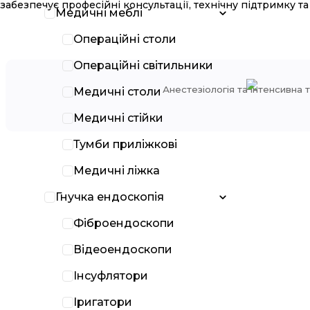
забезпечує професійні консультації, технічну підтримку та
Медичні меблі
Операційні столи
AB Germa
Операційні світильники
Анестезіологія та інтенсивна 
Медичні столи
Медичні стійки
Тумби приліжкові
Медичні ліжка
Гнучка ендоскопія
Фіброендоскопи
Відеоендоскопи
Інсуфлятори
Іригатори