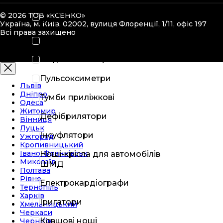
Засоби іммобілізації типу
© 2026 ТОВ «КСЕНКО»
KED
Україна, м. Київ, 02002, вулиця Флоренції, 1/11, офіс 197
Всі права захищено
Медичні стійки
Медичні стільці
Пульсоксиметри
Львів
Дніпро
Тумби приліжкові
Одеса
Житомир
Дефібрилятори
Вінниця
Луцьк
Інсуфлятори
Ужгород
Кропивницький
Івано-Франківськ
Ноші-крісла для автомобілів
Миколаїв
ШМД
Полтава
Рівне
Електрокардіографи
Тернопіль
Харків
Іригатори
Хмельницький
Черкаси
Ковшові ноші
Чернігів