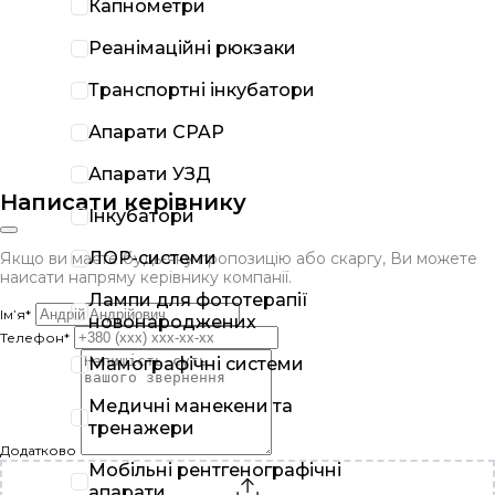
Капнометри
Реанімаційні рюкзаки
Транспортні інкубатори
Апарати CPAP
Апарати УЗД
Написати керівнику
Інкубатори
ЛОР-системи
Якщо ви маєте будь-яку пропозицію або скаргу, Ви можете
наисати напряму керівнику компанії.
Лампи для фототерапії
Ім’я*
новонароджених
Телефон*
Мамографічні системи
Медичні манекени та
тренажери
Додатково
Мобільні рентгенографічні
апарати