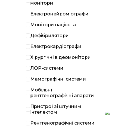
монітори
Електронейроміографи
Монітори пацієнта
Дефібрилятори
Електрокардіографи
Хірургічні відеомонітори
ЛОР-системи
Мамографічні системи
Мобільні
рентгенографічні апарати
Пристрої зі штучним
інтелектом
Рентгенографічні системи