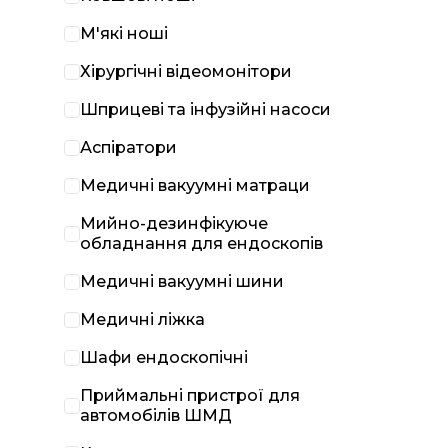
М'які ноші
Хірургічні відеомонітори
Шприцеві та інфузійні насоси
Аспіратори
Медичні вакуумні матраци
Мийно-дезинфікуюче
обладнання для ендоскопів
Медичні вакуумні шини
Медичні ліжка
Шафи ендоскопічні
Приймальні пристрої для
автомобілів ШМД