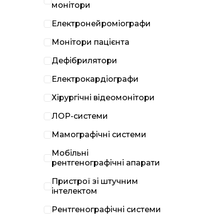
монітори
Електронейроміографи
Монітори пацієнта
Дефібрилятори
Електрокардіографи
Хірургічні відеомонітори
ЛОР-системи
Мамографічні системи
Мобільні
рентгенографічні апарати
Пристрої зі штучним
інтелектом
Рентгенографічні системи