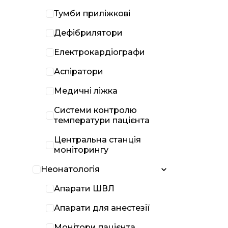
Тумби приліжкові
Дефібрилятори
Електрокардіографи
Аспіратори
Медичні ліжка
Системи контролю
температури пацієнта
Центральна станція
моніторингу
Неонатологія
Апарати ШВЛ
Апарати для анестезії
Монітори пацієнта