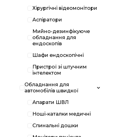
Хірургічні відеомонітори
Аспіратори
Мийно-дезинфікуюче
обладнання для
ендоскопів
Шафи ендоскопічні
Пристрої зі штучним
інтелектом
Обладнання для
автомобілів швидкої
Апарати ШВЛ
Ноші-каталки медичні
Спинальні дошки