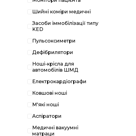
Монітори пацієнта
Шийні коміри медичні
Засоби іммобілізації типу
KED
Пульсоксиметри
Дефібрилятори
Ноші-крісла для
автомобілів ШМД
Електрокардіографи
Ковшові ноші
М'які ноші
Аспіратори
Медичні вакуумні
матраци