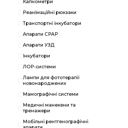
Капнометри
Реанімаційні рюкзаки
Транспортні інкубатори
Апарати CPAP
Апарати УЗД
Інкубатори
ЛОР-системи
Лампи для фототерапії
новонароджених
Мамографічні системи
Медичні манекени та
тренажери
Мобільні рентгенографічні
апарати