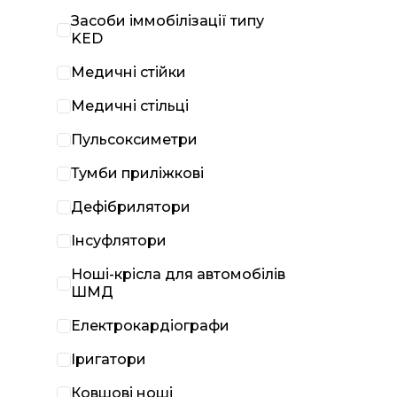
Засоби іммобілізації типу
KED
Медичні стійки
Медичні стільці
Пульсоксиметри
Тумби приліжкові
Дефібрилятори
Інсуфлятори
Ноші-крісла для автомобілів
ШМД
Електрокардіографи
Іригатори
Ковшові ноші