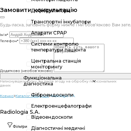
Замовити консультацію
Дефібрилятори
Транспортні інкубатори
Будь-ласка, заповніть форму нижче і ми обов'язково Вам за
Апарати CPAP
Ім’я*
Телефон*
Системи контролю
температури пацієнта
Центральна станція
моніторингу
Додатково (необов’язково)
Функціональна
Натиснувши кнопку, ви даєте згоду на обробку персональних
діагностика
даних
Фіброендоскопи
Ксенко
Каталог продукції
Radiologia S.A.
Електроенцефалографи
Radiologia S.A.
Відеоендоскопи
Фільтри
Діагностичні медичні