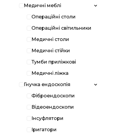
Медичні меблі
Операційні столи
Операційні світильники
Медичні столи
Медичні стійки
Тумби приліжкові
Медичні ліжка
Гнучка ендоскопія
Фіброендоскопи
Відеоендоскопи
Інсуфлятори
Іригатори