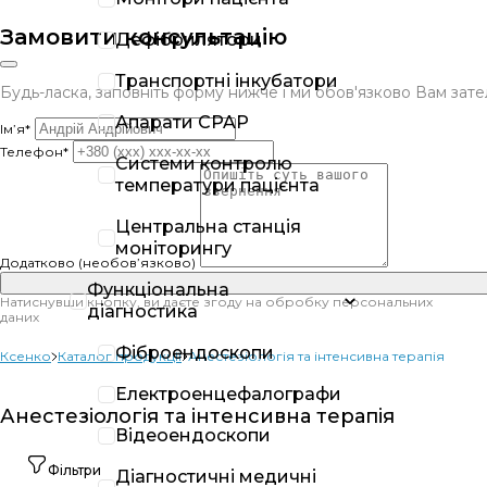
Замовити консультацію
Дефібрилятори
Транспортні інкубатори
Будь-ласка, заповніть форму нижче і ми обов'язково Вам за
Апарати CPAP
Ім’я*
Телефон*
Системи контролю
температури пацієнта
Центральна станція
моніторингу
Додатково (необов’язково)
Функціональна
Натиснувши кнопку, ви даєте згоду на обробку персональних
діагностика
даних
Фіброендоскопи
Ксенко
Каталог продукції
Анестезіологія та інтенсивна терапія
Електроенцефалографи
Анестезіологія та інтенсивна терапія
Відеоендоскопи
Фільтри
Діагностичні медичні