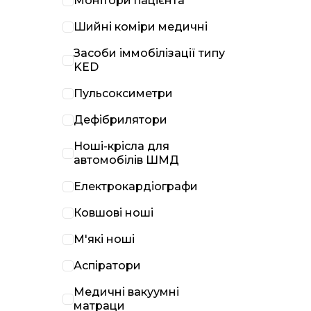
Монітори пацієнта
Шийні коміри медичні
Засоби іммобілізації типу
KED
Пульсоксиметри
Дефібрилятори
Ноші-крісла для
автомобілів ШМД
Електрокардіографи
Ковшові ноші
М'які ноші
Аспіратори
Медичні вакуумні
матраци