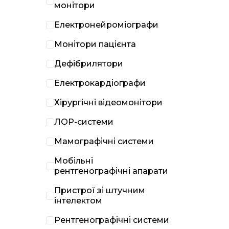
монітори
Електронейроміографи
Монітори пацієнта
Дефібрилятори
Електрокардіографи
Хірургічні відеомонітори
ЛОР-системи
Мамографічні системи
Мобільні
рентгенографічні апарати
Пристрої зі штучним
інтелектом
Рентгенографічні системи