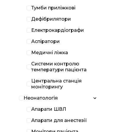
Тумби приліжкові
Дефібрилятори
Електрокардіографи
Аспіратори
Медичні ліжка
Системи контролю
температури пацієнта
Центральна станція
моніторингу
Неонатологія
Апарати ШВЛ
Апарати для анестезії
Монітори пацієнта