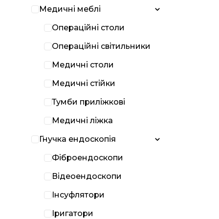
Медичні меблі
Операційні столи
Операційні світильники
Медичні столи
Медичні стійки
Тумби приліжкові
Медичні ліжка
Гнучка ендоскопія
Фіброендоскопи
Відеоендоскопи
Інсуфлятори
Іригатори