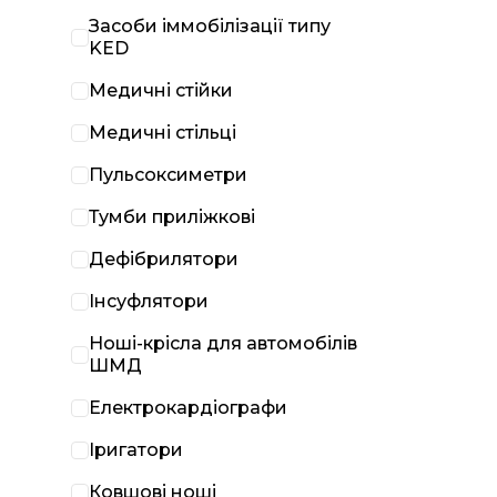
Засоби іммобілізації типу
KED
Медичні стійки
Медичні стільці
Пульсоксиметри
Тумби приліжкові
Дефібрилятори
Інсуфлятори
Ноші-крісла для автомобілів
ШМД
Електрокардіографи
Іригатори
Ковшові ноші