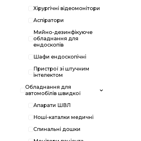
Хірургічні відеомонітори
Аспіратори
Мийно-дезинфікуюче
обладнання для
ендоскопів
Шафи ендоскопічні
Пристрої зі штучним
інтелектом
Обладнання для
автомобілів швидкої
Апарати ШВЛ
Ноші-каталки медичні
Спинальні дошки