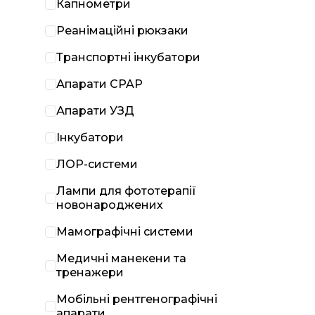
Капнометри
Реанімаційні рюкзаки
Транспортні інкубатори
Апарати CPAP
Апарати УЗД
Інкубатори
ЛОР-системи
Лампи для фототерапії
новонароджених
Мамографічні системи
Медичні манекени та
тренажери
Мобільні рентгенографічні
апарати