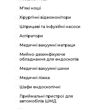
М'які ноші
Хірургічні відеомонітори
Шприцеві та інфузійні насоси
Аспіратори
Медичні вакуумні матраци
Мийно-дезинфікуюче
обладнання для ендоскопів
Медичні вакуумні шини
Медичні ліжка
Шафи ендоскопічні
Приймальні пристрої для
автомобілів ШМД