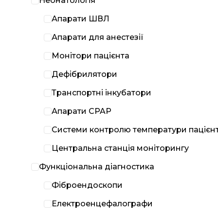
Неонатологія
Апарати ШВЛ
Апарати для анестезії
Монітори пацієнта
Дефібрилятори
Транспортні інкубатори
Апарати CPAP
Системи контролю температури пацієн
Центральна станція моніторингу
Функціональна діагностика
Фіброендоскопи
Електроенцефалографи