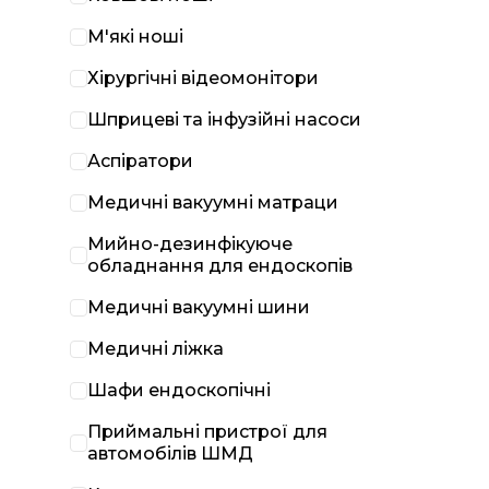
М'які ноші
Хірургічні відеомонітори
Шприцеві та інфузійні насоси
Аспіратори
Медичні вакуумні матраци
Мийно-дезинфікуюче
обладнання для ендоскопів
Медичні вакуумні шини
Медичні ліжка
Шафи ендоскопічні
Приймальні пристрої для
автомобілів ШМД