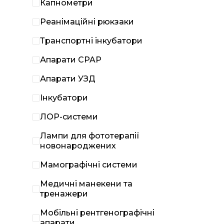
Капнометри
Реанімаційні рюкзаки
Транспортні інкубатори
Апарати CPAP
Апарати УЗД
Інкубатори
ЛОР-системи
Лампи для фототерапії
новонароджених
Мамографічні системи
Медичні манекени та
тренажери
Мобільні рентгенографічні
апарати