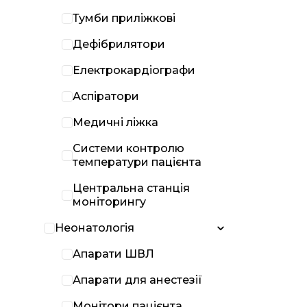
Тумби приліжкові
Дефібрилятори
Електрокардіографи
Аспіратори
Медичні ліжка
Системи контролю
температури пацієнта
Центральна станція
моніторингу
Неонатологія
Апарати ШВЛ
Апарати для анестезії
Монітори пацієнта