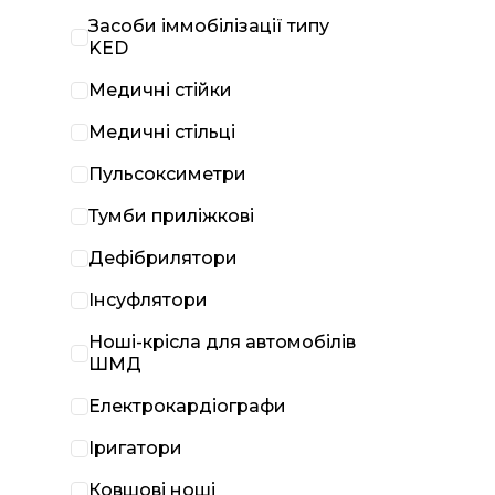
Засоби іммобілізації типу
KED
Медичні стійки
Медичні стільці
Пульсоксиметри
Тумби приліжкові
Дефібрилятори
Інсуфлятори
Ноші-крісла для автомобілів
ШМД
Електрокардіографи
Іригатори
Ковшові ноші