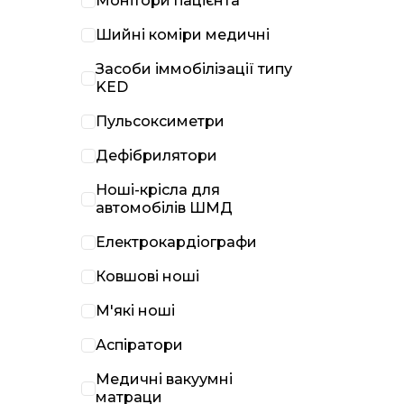
Монітори пацієнта
Шийні коміри медичні
Засоби іммобілізації типу
KED
Пульсоксиметри
Дефібрилятори
Ноші-крісла для
автомобілів ШМД
Електрокардіографи
Ковшові ноші
М'які ноші
Аспіратори
Медичні вакуумні
матраци