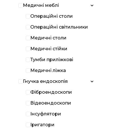
Медичні меблі
Операційні столи
Операційні світильники
Медичні столи
Медичні стійки
Тумби приліжкові
Медичні ліжка
Гнучка ендоскопія
Фіброендоскопи
Відеоендоскопи
Інсуфлятори
Іригатори