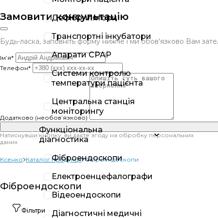
Замовити консультацію
Дефібрилятори
Транспортні інкубатори
Будь-ласка, заповніть форму нижче і ми обов'язково Вам за
Апарати CPAP
Ім’я*
Телефон*
Системи контролю
температури пацієнта
Центральна станція
моніторингу
Додатково (необов’язково)
Функціональна
Натиснувши кнопку, ви даєте згоду на обробку персональних
діагностика
даних
Фіброендоскопи
Ксенко
Каталог продукції
Фіброендоскопи
Електроенцефалографи
Фіброендоскопи
Відеоендоскопи
Фільтри
Діагностичні медичні