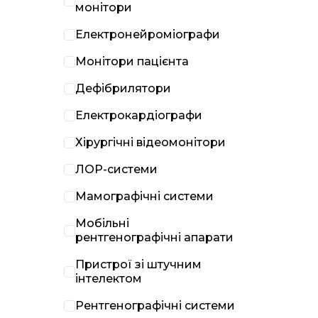
монітори
Електронейроміографи
Монітори пацієнта
Дефібрилятори
Електрокардіографи
Хірургічні відеомонітори
ЛОР-системи
Мамографічні системи
Мобільні
рентгенографічні апарати
Пристрої зі штучним
інтелектом
Рентгенографічні системи