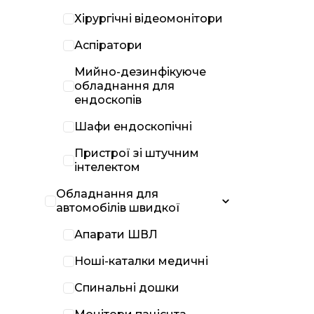
Хірургічні відеомонітори
Аспіратори
Мийно-дезинфікуюче
обладнання для
ендоскопів
Шафи ендоскопічні
Пристрої зі штучним
інтелектом
Обладнання для
автомобілів швидкої
Апарати ШВЛ
Ноші-каталки медичні
Спинальні дошки