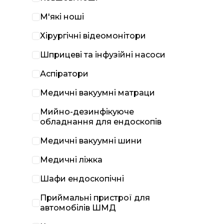
М'які ноші
Хірургічні відеомонітори
Шприцеві та інфузійні насоси
Аспіратори
Медичні вакуумні матраци
Мийно-дезинфікуюче
обладнання для ендоскопів
Медичні вакуумні шини
Медичні ліжка
Шафи ендоскопічні
Приймальні пристрої для
автомобілів ШМД