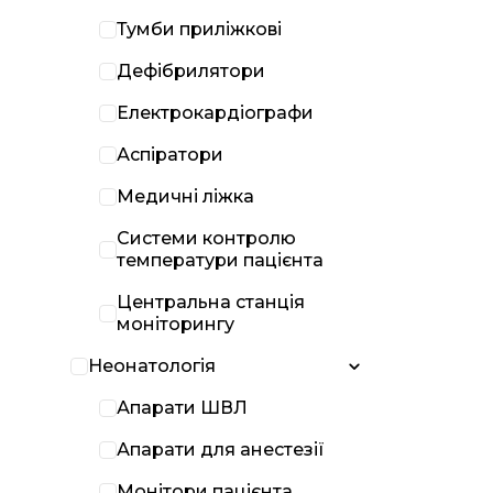
Тумби приліжкові
Дефібрилятори
Електрокардіографи
Аспіратори
Медичні ліжка
Системи контролю
температури пацієнта
Центральна станція
моніторингу
Неонатологія
Апарати ШВЛ
Апарати для анестезії
Монітори пацієнта