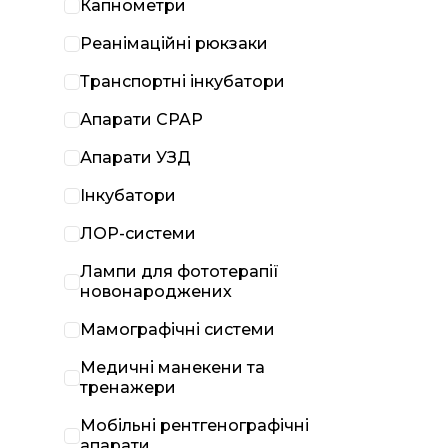
Капнометри
Реанімаційні рюкзаки
Транспортні інкубатори
Апарати CPAP
Апарати УЗД
Інкубатори
ЛОР-системи
Лампи для фототерапії
новонароджених
Мамографічні системи
Медичні манекени та
тренажери
Мобільні рентгенографічні
апарати