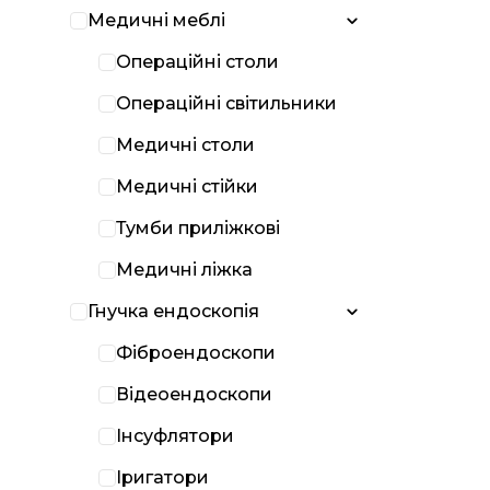
Медичні меблі
Операційні столи
Операційні світильники
Медичні столи
Медичні стійки
Тумби приліжкові
Медичні ліжка
Гнучка ендоскопія
Фіброендоскопи
Відеоендоскопи
Інсуфлятори
Іригатори