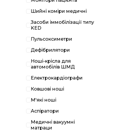
Монітори пацієнта
Шийні коміри медичні
Засоби іммобілізації типу
KED
Пульсоксиметри
Дефібрилятори
Ноші-крісла для
автомобілів ШМД
Електрокардіографи
Ковшові ноші
М'які ноші
Аспіратори
Медичні вакуумні
матраци