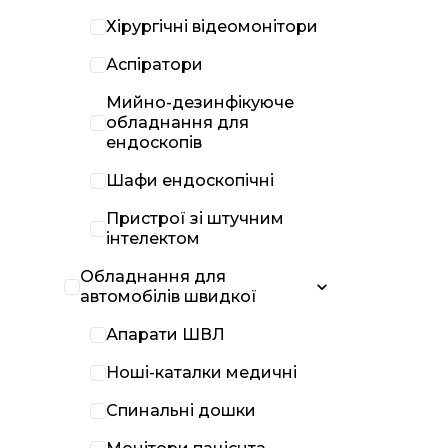
Хірургічні відеомонітори
Аспіратори
Мийно-дезинфікуюче
обладнання для
ендоскопів
Шафи ендоскопічні
Пристрої зі штучним
інтелектом
Обладнання для
автомобілів швидкої
Апарати ШВЛ
Ноші-каталки медичні
Спинальні дошки