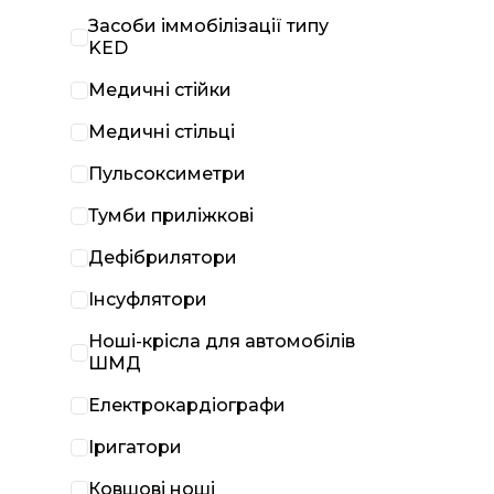
Засоби іммобілізації типу
KED
Медичні стійки
Медичні стільці
Пульсоксиметри
Тумби приліжкові
Дефібрилятори
Інсуфлятори
Ноші-крісла для автомобілів
ШМД
Електрокардіографи
Іригатори
Ковшові ноші