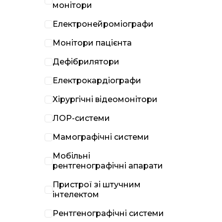
монітори
Електронейроміографи
Монітори пацієнта
Дефібрилятори
Електрокардіографи
Хірургічні відеомонітори
ЛОР-системи
Мамографічні системи
Мобільні
рентгенографічні апарати
Пристрої зі штучним
інтелектом
Рентгенографічні системи