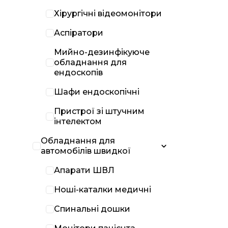
Хірургічні відеомонітори
Аспіратори
Мийно-дезинфікуюче
обладнання для
ендоскопів
Шафи ендоскопічні
Пристрої зі штучним
інтелектом
Обладнання для
автомобілів швидкої
Апарати ШВЛ
Ноші-каталки медичні
Спинальні дошки