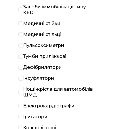
Засоби іммобілізації типу
KED
Медичні стійки
Медичні стільці
Пульсоксиметри
Тумби приліжкові
Дефібрилятори
Інсуфлятори
Ноші-крісла для автомобілів
ШМД
Електрокардіографи
Іригатори
Ковшові ноші