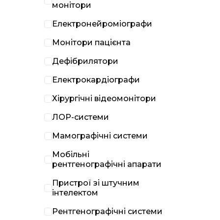
монітори
Електронейроміографи
Монітори пацієнта
Дефібрилятори
Електрокардіографи
Хірургічні відеомонітори
ЛОР-системи
Мамографічні системи
Мобільні
рентгенографічні апарати
Пристрої зі штучним
інтелектом
Рентгенографічні системи