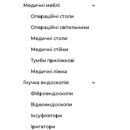
Медичні меблі
Операційні столи
Операційні світильники
Медичні столи
Медичні стійки
Тумби приліжкові
Медичні ліжка
Гнучка ендоскопія
Фіброендоскопи
Відеоендоскопи
Інсуфлятори
Іригатори