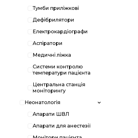
Тумби приліжкові
Дефібрилятори
Електрокардіографи
Аспіратори
Медичні ліжка
Системи контролю
температури пацієнта
Центральна станція
моніторингу
Неонатологія
Апарати ШВЛ
Апарати для анестезії
Монітори пацієнта