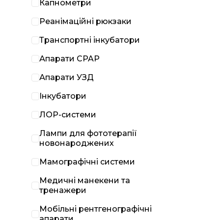
Капнометри
Реанімаційні рюкзаки
Транспортні інкубатори
Апарати CPAP
Апарати УЗД
Інкубатори
ЛОР-системи
Лампи для фототерапії
новонароджених
Мамографічні системи
Медичні манекени та
тренажери
Мобільні рентгенографічні
апарати