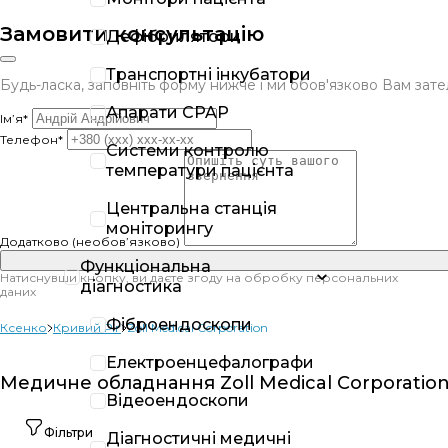
Замовити консультацію
Дефібрилятори
Транспортні інкубатори
Будь-ласка, заповніть форму нижче і ми обов'язково Вам за
Апарати CPAP
Ім’я*
Телефон*
Системи контролю
температури пацієнта
Центральна станція
моніторингу
Додатково (необов’язково)
Функціональна
Натиснувши кнопку, ви даєте згоду на обробку персональних
діагностика
даних
Фіброендоскопи
Ксенко
Кривий Ріг
Zoll Medical Corporation
Електроенцефалографи
Медичне обладнання Zoll Medical Corporation 
Відеоендоскопи
Фільтри
Діагностичні медичні