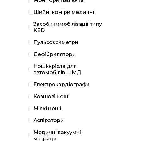
Монітори пацієнта
Шийні коміри медичні
Засоби іммобілізації типу
KED
Пульсоксиметри
Дефібрилятори
Ноші-крісла для
автомобілів ШМД
Електрокардіографи
Ковшові ноші
М'які ноші
Аспіратори
Медичні вакуумні
матраци