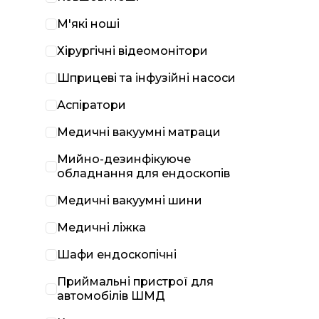
М'які ноші
Хірургічні відеомонітори
Шприцеві та інфузійні насоси
Аспіратори
Медичні вакуумні матраци
Мийно-дезинфікуюче
обладнання для ендоскопів
Медичні вакуумні шини
Медичні ліжка
Шафи ендоскопічні
Приймальні пристрої для
автомобілів ШМД