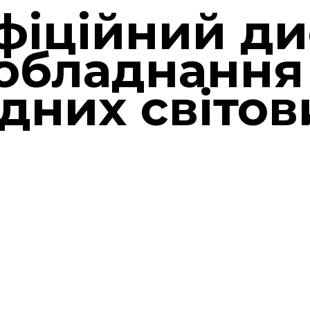
фіційний ди
обладнання
ідних світов