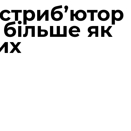
стрибʼютор
 більше як
их