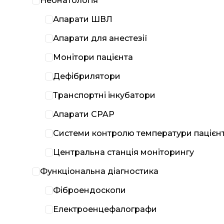
Неонатологія
Апарати ШВЛ
Апарати для анестезії
Монітори пацієнта
Дефібрилятори
Транспортні інкубатори
Апарати CPAP
Системи контролю температури пацієн
Центральна станція моніторингу
Функціональна діагностика
Фіброендоскопи
Електроенцефалографи