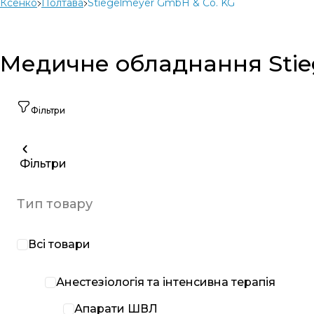
Ксенко
Полтава
Stiegelmeyer GmbH & Co. KG
Медичне обладнання Stieg
Фільтри
Фільтри
Тип товару
Всі товари
Анестезіологія та інтенсивна терапія
Апарати ШВЛ