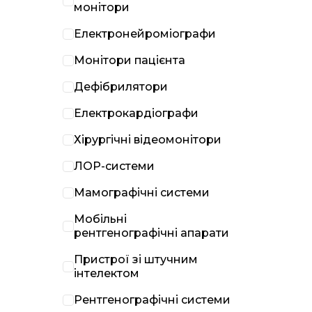
монітори
Електронейроміографи
Монітори пацієнта
Дефібрилятори
Електрокардіографи
Хірургічні відеомонітори
ЛОР-системи
Мамографічні системи
Мобільні
рентгенографічні апарати
Пристрої зі штучним
інтелектом
Рентгенографічні системи