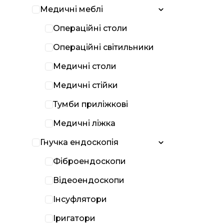
Медичні меблі
Операційні столи
Операційні світильники
Медичні столи
Медичні стійки
Тумби приліжкові
Медичні ліжка
Гнучка ендоскопія
Фіброендоскопи
Відеоендоскопи
Інсуфлятори
Іригатори