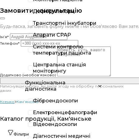
Замовити консультацію
Дефібрилятори
Транспортні інкубатори
Будь-ласка, заповніть форму нижче і ми обов'язково Вам за
Апарати CPAP
Ім’я*
Телефон*
Системи контролю
температури пацієнта
Центральна станція
моніторингу
Додатково (необов’язково)
Функціональна
Натиснувши кнопку, ви даєте згоду на обробку персональних
діагностика
даних
Фіброендоскопи
Ксенко
Кам’янське
Електроенцефалографи
Каталог продукції, Кам'янське
Відеоендоскопи
Фільтри
Діагностичні медичні