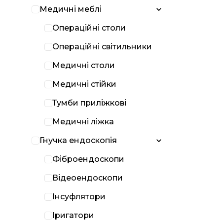
Медичні меблі
Операційні столи
Операційні світильники
Медичні столи
Медичні стійки
Тумби приліжкові
Медичні ліжка
Гнучка ендоскопія
Фіброендоскопи
Відеоендоскопи
Інсуфлятори
Іригатори