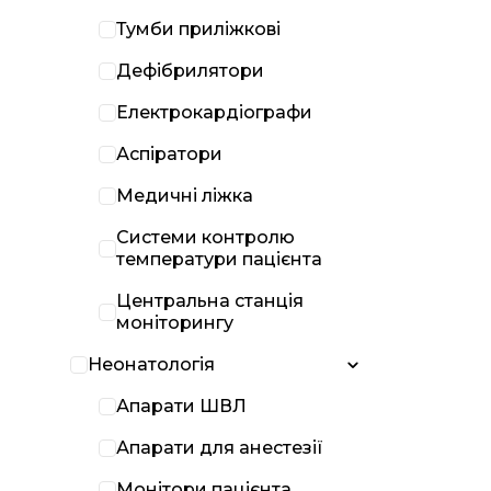
Тумби приліжкові
Дефібрилятори
Електрокардіографи
Аспіратори
Медичні ліжка
Системи контролю
температури пацієнта
Центральна станція
моніторингу
Неонатологія
Апарати ШВЛ
Апарати для анестезії
Монітори пацієнта