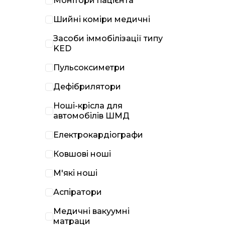
Монітори пацієнта
Шийні коміри медичні
Засоби іммобілізації типу
KED
Пульсоксиметри
Дефібрилятори
Ноші-крісла для
автомобілів ШМД
Електрокардіографи
Ковшові ноші
М'які ноші
Аспіратори
Медичні вакуумні
матраци