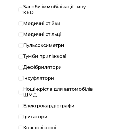
Засоби іммобілізації типу
KED
Медичні стійки
Медичні стільці
Пульсоксиметри
Тумби приліжкові
Дефібрилятори
Інсуфлятори
Ноші-крісла для автомобілів
ШМД
Електрокардіографи
Іригатори
Ковшові ноші