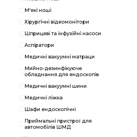
М'які ноші
Хірургічні відеомонітори
Шприцеві та інфузійні насоси
Аспіратори
Медичні вакуумні матраци
Мийно-дезинфікуюче
обладнання для ендоскопів
Медичні вакуумні шини
Медичні ліжка
Шафи ендоскопічні
Приймальні пристрої для
автомобілів ШМД