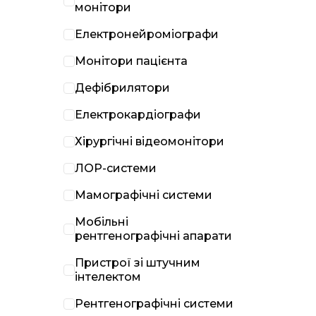
монітори
Електронейроміографи
Монітори пацієнта
Дефібрилятори
Електрокардіографи
Хірургічні відеомонітори
ЛОР-системи
Мамографічні системи
Мобільні
рентгенографічні апарати
Пристрої зі штучним
інтелектом
Рентгенографічні системи