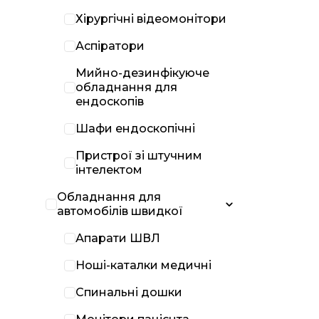
Хірургічні відеомонітори
Аспіратори
Мийно-дезинфікуюче
обладнання для
ендоскопів
Шафи ендоскопічні
Пристрої зі штучним
інтелектом
Обладнання для
автомобілів швидкої
Апарати ШВЛ
Ноші-каталки медичні
Спинальні дошки