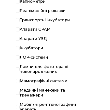
Капнометри
Реанімаційні рюкзаки
Транспортні інкубатори
Апарати CPAP
Апарати УЗД
Інкубатори
ЛОР-системи
Лампи для фототерапії
новонароджених
Мамографічні системи
Медичні манекени та
тренажери
Мобільні рентгенографічні
апарати