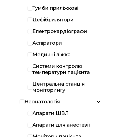
Тумби приліжкові
Дефібрилятори
Електрокардіографи
Аспіратори
Медичні ліжка
Системи контролю
температури пацієнта
Центральна станція
моніторингу
Неонатологія
Апарати ШВЛ
Апарати для анестезії
Монітори пацієнта