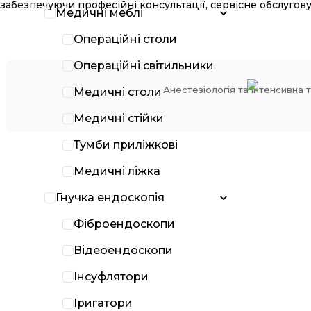
забезпечуючи професійні консультації, сервісне обслугов
Медичні меблі
Операційні столи
AB Germa
Операційні світильники
Анестезіологія та інтенсивна 
Медичні столи
Медичні стійки
Тумби приліжкові
Медичні ліжка
Гнучка ендоскопія
Фіброендоскопи
Відеоендоскопи
Інсуфлятори
Іригатори