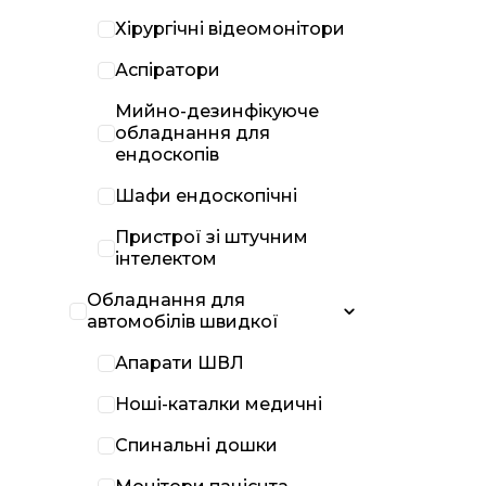
Хірургічні відеомонітори
Аспіратори
Мийно-дезинфікуюче
обладнання для
ендоскопів
Шафи ендоскопічні
Пристрої зі штучним
інтелектом
Обладнання для
автомобілів швидкої
Апарати ШВЛ
Ноші-каталки медичні
Спинальні дошки