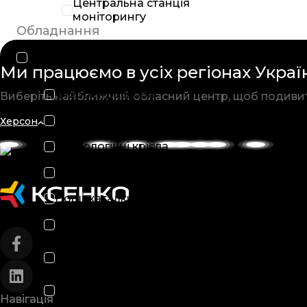
Центральна станція
моніторингу
Обладнання
Все обладнання
Ми працюємо в усіх
регіонах Украї
Фіброендоскопи
Виберіть найближчий обласний
центр, щоб подиви
Апарати ШВЛ
Херсон
Гінекологічні крісла
Електроенцефалографи
Ноші-каталки медичні
Операційні столи
Рентгенологічне
обладнання
Апарати для анестезії
Навігація