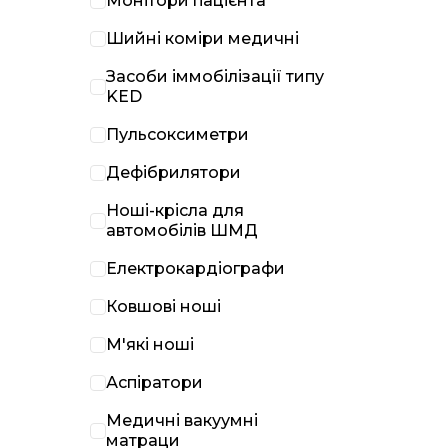
Монітори пацієнта
Шийні коміри медичні
Засоби іммобілізації типу
KED
Пульсоксиметри
Дефібрилятори
Ноші-крісла для
автомобілів ШМД
Електрокардіографи
Ковшові ноші
М'які ноші
Аспіратори
Медичні вакуумні
матраци