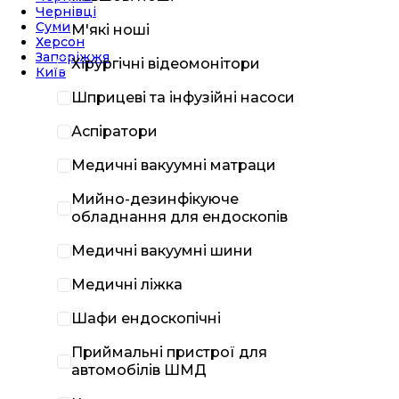
Чернівці
Суми
М'які ноші
Херсон
Запоріжжя
Хірургічні відеомонітори
Київ
Шприцеві та інфузійні насоси
Аспіратори
Медичні вакуумні матраци
Мийно-дезинфікуюче
обладнання для ендоскопів
Медичні вакуумні шини
Медичні ліжка
Шафи ендоскопічні
Приймальні пристрої для
автомобілів ШМД