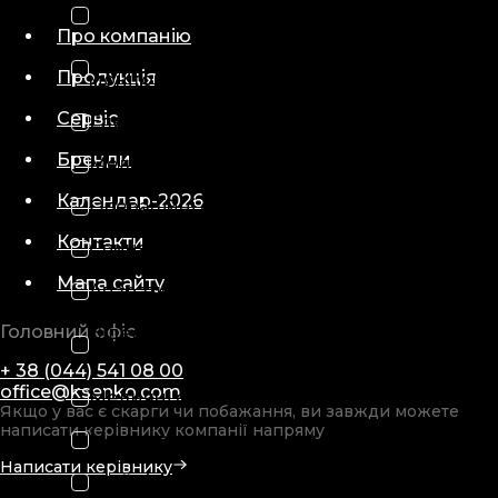
Відеоендоскопи
Про компанію
Діагностичні медичні
Продукція
монітори
Сервіс
Електронейроміографи
Бренди
Медичні кушетки
Календар-2026
Операційні світильники
Контакти
Спинальні дошки
Мапа сайту
Апарати електрохірургічні
Головний офіс
Відеопроцесори та
освітлювачі
+ 38 (044) 541 08 00
office@ksenko.com
Медичні столи
Якщо у вас є скарги чи побажання, ви завжди можете
написати керівнику компанії напряму
Монітори пацієнта
Написати керівнику
Шийні коміри медичні