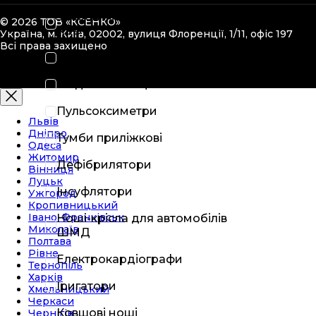
Засоби іммобілізації типу
© 2026 ТОВ «КСЕНКО»
KED
Україна, м. Київ, 02002, вулиця Флоренції, 1/11, офіс 197
Всі права захищено
Медичні стійки
Медичні стільці
Пульсоксиметри
Львів
Дніпро
Тумби приліжкові
Одеса
Житомир
Дефібрилятори
Вінниця
Луцьк
Інсуфлятори
Ужгород
Кропивницький
Івано-Франківськ
Ноші-крісла для автомобілів
Миколаїв
ШМД
Полтава
Рівне
Електрокардіографи
Тернопіль
Харків
Іригатори
Хмельницький
Черкаси
Ковшові ноші
Чернігів