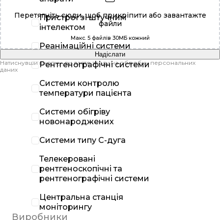
Перетягніть сюди, щоб прикріпити або
завантажте
Пристрої зі штучним
файли
інтелектом
Макс. 5 файлів 30МБ кожний
Реанімаційні системи
Надіслати
Натиснувши кнопку, ви даєте згоду на обробку персональних
Рентгенографічні системи
даних
Системи контролю
температури пацієнта
Системи обігріву
новонароджених
Системи типу С-дуга
Телекеровані
рентгеноскопічні та
рентгенографічні системи
Центральна станція
моніторингу
Виробники