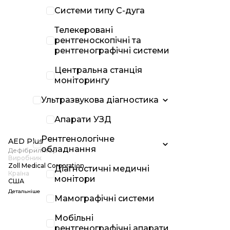
Системи типу С-дуга
Телекеровані
рентгеноскопічні та
рентгенографічні системи
Центральна станція
моніторингу
Ультразвукова діагностика
Апарати УЗД
Рентгенологічне
AED Plus
обладнання
Дефібрилятор
Виробник
Zoll Medical Corporation
Діагностичні медичні
Країна
монітори
США
Детальніше
Мамографічні системи
Мобільні
рентгенографічні апарати