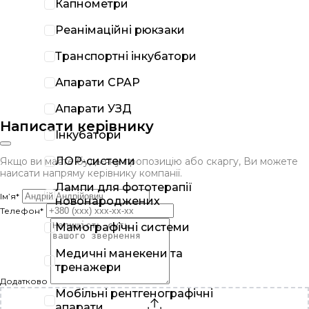
Капнометри
Реанімаційні рюкзаки
Транспортні інкубатори
Апарати CPAP
Апарати УЗД
Написати керівнику
Інкубатори
ЛОР-системи
Якщо ви маєте будь-яку пропозицію або скаргу, Ви можете
наисати напряму керівнику компанії.
Лампи для фототерапії
Ім’я*
новонароджених
Телефон*
Мамографічні системи
Медичні манекени та
тренажери
Додатково
Мобільні рентгенографічні
апарати