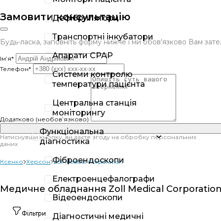
Замовити консультацію
Дефібрилятори
Транспортні інкубатори
Будь-ласка, заповніть форму нижче і ми обов'язково Вам за
Апарати CPAP
Ім’я*
Телефон*
Системи контролю
температури пацієнта
Центральна станція
моніторингу
Додатково (необов’язково)
Функціональна
Натиснувши кнопку, ви даєте згоду на обробку персональних
діагностика
даних
Фіброендоскопи
Ксенко
Херсон
Zoll Medical Corporation
Електроенцефалографи
Медичне обладнання Zoll Medical Corporation
Відеоендоскопи
Фільтри
Діагностичні медичні