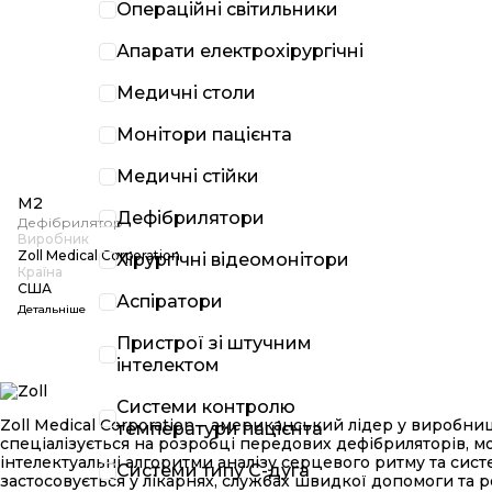
Операційні світильники
Апарати електрохірургічні
Медичні столи
Монітори пацієнта
Медичні стійки
M2
Дефібрилятори
Дефібрилятор
Виробник
Zoll Medical Corporation
Хірургічні відеомонітори
Країна
США
Аспіратори
Детальніше
Пристрої зі штучним
інтелектом
Системи контролю
Zoll Medical Corporation – американський лідер у виробниц
температури пацієнта
спеціалізується на розробці передових дефібриляторів, мон
інтелектуальні алгоритми аналізу серцевого ритму та си
Системи типу С-дуга
застосовується у лікарнях, службах швидкої допомоги та р