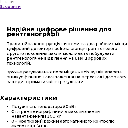
Іспанія
Замовити
Надійне цифрове рішення для
рентгенографії
Традиційна конструкція системи на два робочих місця,
цифровий детектор і робоча станція рентгенолога
другого покоління дають можливість побудувати
рентгенологічне відділення на базі цифрових
технологій.
Зручне регулювання переміщень всіх вузлів апарата
знижує фізичне навантаження на персонал і дає змогу
завжди отримати якісні результати.
Характеристики
Потужність генератора 50кВт
Стіл рентгенографічний з максимальним
навантаженням 300 кг
0 – крапковий режим автоматичного контролю
експозиції (АЕК)