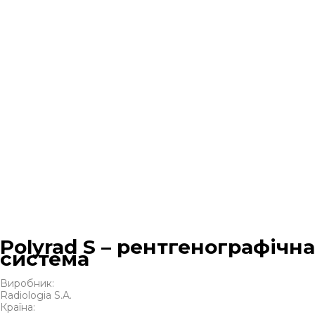
Polyrad S – рентгенографічна
система
Виробник:
Radiologia S.A.
Країна: