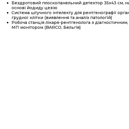
Бездротовий плоскопанельний детектор 35х43 см, н
основі йодиду цезію
Система штучного інтелекту для рентгенографії орга
грудної клітки (виявлення та аналіз патологій)
Робоча станція лікаря-рентгенолога з діагностичним,
МП монітором (BARCO, Бельгія)