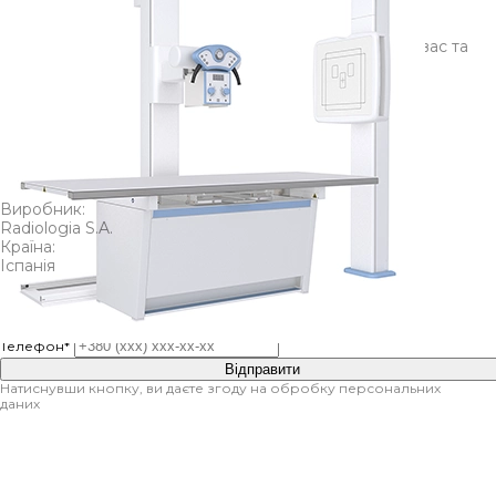
Залиште заявку на товар, щоб ми проконсультували вас та
допомогли з вибором
Polyrad S
Виробник:
Radiologia S.A.
Країна:
Іспанія
Ім’я*
Телефон*
Відправити
Натиснувши кнопку, ви даєте згоду на обробку персональних
даних