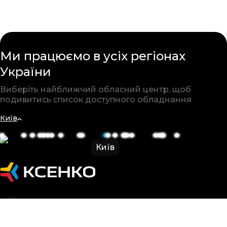
Ми працюємо в усіх
регіонах
України
Виберіть найближчий обласний
центр, щоб
подивитись список
доступного обладнання
Київ
Київ