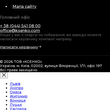
Мапа сайту
Головний офіс
+ 38 (044) 541 08 00
office@ksenko.com
Якщо у вас є скарги чи побажання, ви завжди можете
написати керівнику компанії напряму
Написати керівнику
© 2026 ТОВ «КСЕНКО»
Україна, м. Київ, 02002, вулиця Флоренції, 1/11, офіс 197
Всі права захищено
Львів
Дніпро
Одеса
Житомир
Вінниця
Луцьк
Ужгород