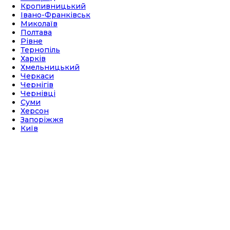
Кропивницький
Івано-Франківськ
Миколаїв
Полтава
Рівне
Тернопіль
Харків
Хмельницький
Черкаси
Чернігів
Чернівці
Суми
Херсон
Запоріжжя
Київ