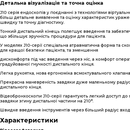
Детальна візуалізація та точна оцінка
J10 серія ендоскопів у поєднанні з технологіями віртуальн
більш детальне виявлення та оцінку характеристик ураже
швидку та точну діагностику.
Тонкий дистальний кінець полегшує введення та забезпеч
що збільшує зручність процедури для пацієнта.
У моделях J10-серії спеціальна атравматична форма та ск
для кращої безпеки пацієнта, та зменшення
дискомфорта під час введення через ніс, а комфорт опер
градуйованої гнучкості дистального кінця.
Легка рукоятка, нова ергономіка всмоктувального клапана
Прекрасна маневреність завдяки дуже маленькому радіус
дистального кінця.
Відеобронхоскопи J10-серії гарантують легкий доступ до 
завдяки згину дистальної частини на 210°.
Швидке введення інструментів через більший радіус входу
Характеристики