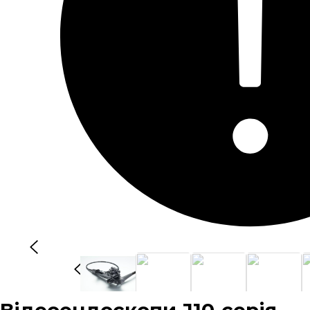
Відеоендоскопи J10-серія