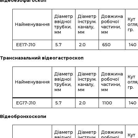
Відеоезофагоскоп
Діаметр
Діаметр
Довжина
Кут
ввідної
інструм.
робочої
Найменування
огля
трубки,
каналу,
частини,
гр.
мм
мм
мм
EE17-J10
5.7
2.0
650
140
Трансназальний відеогастроскоп
Діаметр
Діаметр
Довжина
Кут
ввідної
інструм.
робочої
Найменування
огля
трубки,
каналу,
частини,
гр.
мм
мм
мм
EG17-J10
5.7
2.0
1100
140
Відеобронхоскопи
Діаметр
Діаметр
Довжина
Кут
ввідної
інструм.
робочої