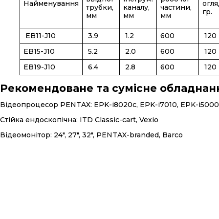
Найменування
огля
трубки,
каналу,
частини,
гр.
мм
мм
мм
EB11-J10
3.9
1.2
600
120
EB15-J10
5.2
2.0
600
120
EB19-J10
6.4
2.8
600
120
Рекомендоване та сумісне обладнан
Відеопроцесор PENTAX: EPK-i8020c, EPK-i7010, EPK-i500
Стійка ендоскопічна: ITD Classic-cart, Vexio
Відеомонітор: 24″, 27″, 32″, PENTAX-branded, Barco