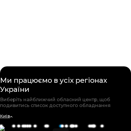
Ми працюємо в усіх
регіонах
України
Виберіть найближчий обласний
центр, щоб
подивитись список
доступного обладнання
Київ