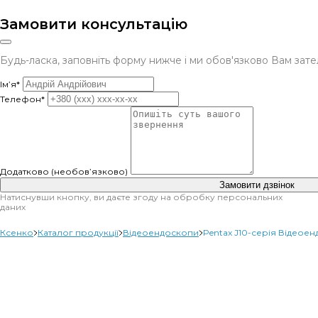
Замовити консультацію
Будь-ласка, заповніть форму нижче і ми обов'язково Вам за
Ім’я*
Телефон*
Додатково (необов’язково)
Замовити дзвінок
Натиснувши кнопку, ви даєте згоду на обробку персональних
даних
Ксенко
Каталог продукції
Відеоендоскопи
Pentax J10-серія Відеое