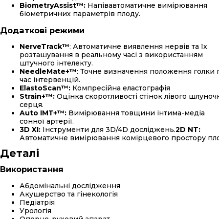
BiometryAssist™:
Напівавтоматичне вимірювання
біометричних параметрів плоду.
Додаткові режими
NerveTrack™
: Автоматичне виявлення нервів та їх
розташування в реальному часі з використанням
штучного інтелекту.
NeedleMate+™
: Точне визначення положення голки 
час інтервенцій.
ElastoScan™:
Компресійна еластографія
Strain+™:
Оцінка скоротливості стінок лівого шлуноч
серця.
Auto IMT+™:
Вимірювання товщини інтима-медіа
сонної артерії.
3D XI:
Інструменти для 3D/4D досліджень.
2D NT:
Автоматичне вимірювання комірцевого простору пл
Детал
і
Використання
Абдомінальні дослідження
Акушерство та гінекологія
Педіатрія
Урологія
Опорно-руховий апарат