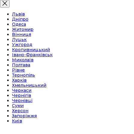
Львів
Дніпро
Одеса
Житомир
Вінниця
Луцьк
Ужгород
Кропивницький
Івано-Франківськ
Миколаїв
Полтава
Рівне
Тернопіль
Харків
Хмельницький
Черкаси
Чернігів
Чернівці
Суми
Херсон
Запоріжжя
Київ