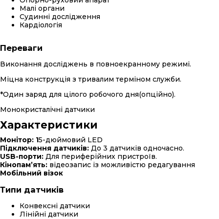
Малі органи
Судинні дослідження
Кардіологія
Переваги
Виконання досліджень в повноекранному режимі.
Міцна конструкція з тривалим терміном служби.
*Один заряд для цілого робочого дня(опційно).
Монокристалічні датчики
Характеристики
Монітор: 1
5-дюймовий LED
Підключення датчиків:
До 3 датчиків одночасно.
USB-порти:
Для периферійних пристроїв.
Кінопам’ять:
відеозапис із можливістю редагування
Мобільний візок
Типи датчиків
Конвексні датчики
Лінійні датчики