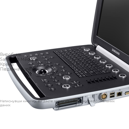
Залиште заявку на товар, щоб ми проконсультували вас та
допомогли з вибором
Samsung HM70 EVO
Виробник:
Samsung Medison
Країна:
Південна Корея
Ім’я*
Телефон*
Відправити
Натиснувши кнопку, ви даєте згоду на обробку персональних
даних