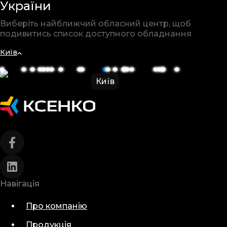
України
Виберіть найближчий обласний
центр, щоб
подивитись список
доступного обладнання
Київ
Київ
Навігація
Про компанію
Продукція