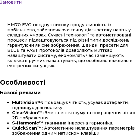
Замовити
HM70 EVO поєднує високу продуктивність із
мобільністю, забезпечуючи точну діагностику навіть у
складних умовах. Сучасні технології та автоматизовані
процеси підлаштовуються під різні типи досліджень,
гарантуючи якісне зображення. Швидкі пресети для
BLUE та FAST протоколів дозволяють миттєво
налаштувати систему, економлять час і зменшують
кількість ручних налаштувань, що особливо важливо в
екстрених ситуаціях.
Особливості
Базові режими
MultiVision™:
Покращує чіткість, усуває артефакти,
підвищує діагностику
ClearVision™:
Зменшення шуму та покращення чіткос
2D-зображення.
S-Harmonic™
тканинна інверсна гармоніка.
QuickScan™:
Автоматичне налаштування параметрів
зображення одним натиском клавіши