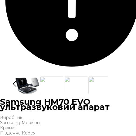
Samsung HM70 EVO
ультразвуковий апарат
Виробник:
Samsung Medison
Країна:
Південна Корея