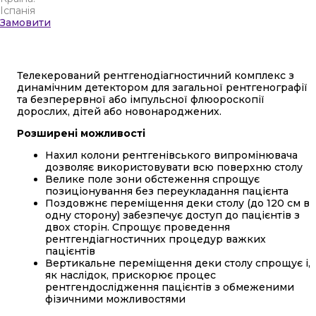
Іспанія
Замовити
Телекерований рентгенодіагностичний комплекс з
динамічним детектором для загальної рентгенографії
та безперервної або імпульсної флюороскопії
дорослих, дітей або новонароджених.
Розширені можливості
Нахил колони рентгенівського випромінювача
дозволяє використовувати всю поверхню столу
Велике поле зони обстеження спрощує
позиціонування без переукладання пацієнта
Поздовжнє переміщення деки столу (до 120 см в
одну сторону) забезпечує доступ до пацієнтів з
двох сторін. Спрощує проведення
рентгендіагностичних процедур важких
пацієнтів
Вертикальне переміщення деки столу спрощує і,
як наслідок, прискорює процес
рентгендослідження пацієнтів з обмеженими
фізичними можливостями