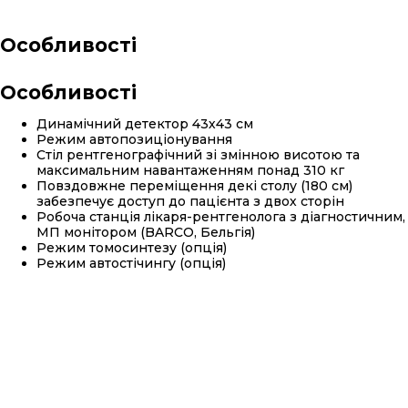
Особливості
Особливості
Динамічний детектор 43х43 см
Режим автопозиціонування
Стіл рентгенографічний зі змінною висотою та
максимальним навантаженням понад 310 кг
Повздовжне переміщення декі столу (180 см)
забезпечує доступ до пацієнта з двох сторін
Робоча станція лікаря-рентгенолога з діагностичним,
МП монітором (BARCO, Бельгія)
Режим томосинтезу (опція)
Режим автостічингу (опція)