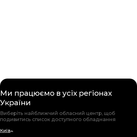
Ми працюємо в усіх
регіонах
України
Виберіть найближчий обласний
центр, щоб
подивитись список
доступного обладнання
Київ