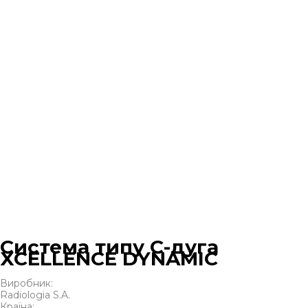
Система типу С-дуга
XCELLENCE DYNAMIC
Виробник:
Radiologia S.A.
Країна: