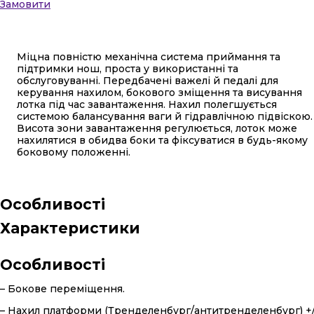
Замовити
Міцна повністю механічна система приймання та
підтримки нош, проста у використанні та
обслуговуванні. Передбачені важелі й педалі для
керування нахилом, бокового зміщення та висування
лотка під час завантаження. Нахил полегшується
системою балансування ваги й гідравлічною підвіскою.
Висота зони завантаження регулюється, лоток може
нахилятися в обидва боки та фіксуватися в будь-якому
боковому положенні.
Особливості
Характеристики
Особливості
– Бокове переміщення.
– Нахил платформи (Тренделенбург/антитренделенбург) +/