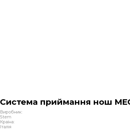
Система приймання нош ME
Виробник:
Stem
Країна:
Італія