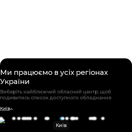
Ми працюємо в усіх
регіонах
України
Виберіть найближчий обласний
центр, щоб
подивитись список
доступного обладнання
Київ
Київ