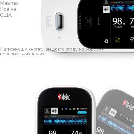
Masimo
Країна:
США
Ім’я*
Телефон*
Натиснувши кнопку, ви даєте згоду на обробку
персональних даних