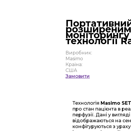
Портативний
розширеним
моніторингу
технології R
Виробник:
Masimo
Країна:
США
Замовити
Технологія
Masimo SE
про стан пацієнта в реа
перфузії. Дані у вигля
відображаються на се
конфігуруються з ураху