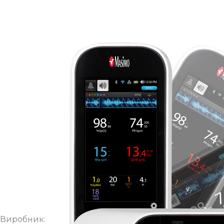
Замовлення на товар
Залиште заявку на товар, щоб ми проконсультували 
Rad-97 neo
Виробник: