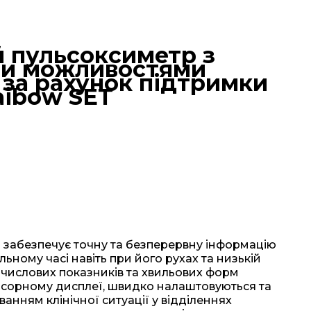
 пульсоксиметр з
и можливостями
 за рахунок підтримки
aibow SET
T
забезпечує точну та безперервну інформацію
льному часі навіть при його рухах та низькій
ді числових показників та хвильових форм
нсорному дисплеї, швидко налаштовуються та
ванням клінічної ситуації у відділеннях